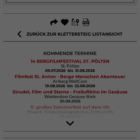
ZURÜCK ZUR KLETTERSTEIG LISTANSICHT
KOMMENDE TERMINE
14 BERGFILMFESTIVAL ST. PÖLTEN
St. Pölten
09.07.2026
bis 31.08.2026
Filmfest St. Anton - Berge Menschen Abenteuer
Arlberg WellCom
19.08.2026
bis 22.08.2026
Strudel, Film und Sterne - Freiluftkino im Gesäuse
Weidendom Gesäuse Stmk
20.08.2026
11. großes Sommerfest auf dem Ith
Ithwerk- Erlebnispädagogisches Zentrum Ith
29.08.2026
Rock Master Arco
Arco (IT)
02.10.2026
bis 04.10.2026