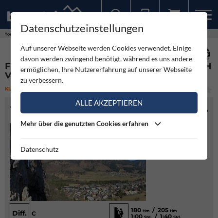
Datenschutzeinstellungen
Sollten Sie bereits ein Konto für unsere App haben, können Sie sich mit diesen Daten auch hier anmelden.
Touren
Klettersteig
Ferrata Mojstrana - Pot mojstranških veveric
Auf unserer Webseite werden Cookies verwendet. Einige
davon werden zwingend benötigt, während es uns andere
FERRATA MOJSTRANA - POT MOJSTRANŠKIH
ermöglichen, Ihre Nutzererfahrung auf unserer Webseite
VEVERIC
zu verbessern.
KLETTERSTEIG
(2)
MITTEL
ALLE AKZEPTIEREN
TOURENINFO
Mehr über die genutzten Cookies erfahren
Datenschutz
180
/ 205
Hm
Hm
Diff.
C
1:00
/ 1:40
Std.
Std.