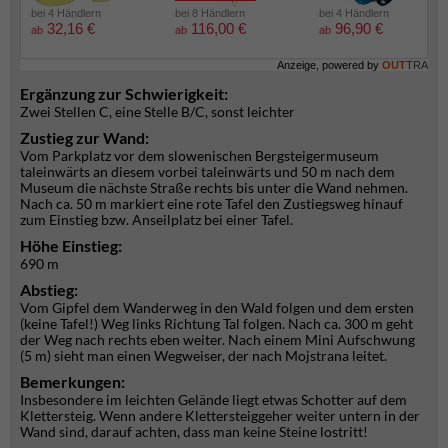
bei 4 Händlern
bei 8 Händlern
bei 4 Händlern
32,16 €
116,00 €
96,90 €
ab
ab
ab
Anzeige, powered by
OUT
TRA
Ergänzung zur Schwierigkeit:
Zwei Stellen C, eine Stelle B/C, sonst leichter
Zustieg zur Wand:
Vom Parkplatz vor dem slowenischen Bergsteigermuseum
taleinwärts an diesem vorbei taleinwärts und 50 m nach dem
Museum die nächste Straße rechts bis unter die Wand nehmen.
Nach ca. 50 m markiert eine rote Tafel den Zustiegsweg hinauf
zum Einstieg bzw. Anseilplatz bei einer Tafel.
Höhe Einstieg:
690 m
Abstieg:
Vom Gipfel dem Wanderweg in den Wald folgen und dem ersten
(keine Tafel!) Weg links Richtung Tal folgen. Nach ca. 300 m geht
der Weg nach rechts eben weiter. Nach einem Mini Aufschwung
(5 m) sieht man einen Wegweiser, der nach Mojstrana leitet.
Bemerkungen:
Insbesondere im leichten Gelände liegt etwas Schotter auf dem
Klettersteig. Wenn andere Klettersteiggeher weiter untern in der
Wand sind, darauf achten, dass man keine Steine lostritt!