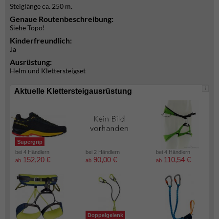
Steiglänge ca. 250 m.
Genaue Routenbeschreibung:
Siehe Topo!
Kinderfreundlich:
Ja
Ausrüstung:
Helm und Klettersteigset
i
Aktuelle Klettersteigausrüstung
Supergrip
bei 4 Händlern
bei 2 Händlern
bei 4 Händlern
152,20 €
90,00 €
110,54 €
ab
ab
ab
Doppelgelenk