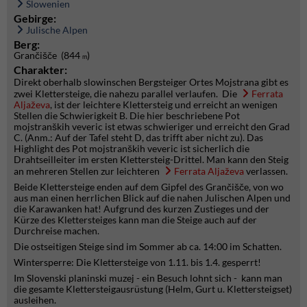
Slowenien
Gebirge:
Julische Alpen
Berg:
Grančišče (844
)
m
Charakter:
Direkt oberhalb slowinschen Bergsteiger Ortes Mojstrana gibt es
zwei Klettersteige, die nahezu parallel verlaufen. Die
Ferrata
Aljaževa
, ist der leichtere Klettersteig und erreicht an wenigen
Stellen die Schwierigkeit B. Die hier beschriebene Pot
mojstranških veveric ist etwas schwieriger und erreicht den Grad
C. (Anm.: Auf der Tafel steht D, das trifft aber nicht zu). Das
Highlight des Pot mojstranških veveric ist sicherlich die
Drahtseilleiter im ersten Klettersteig-Drittel. Man kann den Steig
an mehreren Stellen zur leichteren
Ferrata Aljaževa
verlassen.
Beide Klettersteige enden auf dem Gipfel des Grančišče, von wo
aus man einen herrlichen Blick auf die nahen Julischen Alpen und
die Karawanken hat! Aufgrund des kurzen Zustieges und der
Kürze des Klettersteiges kann man die Steige auch auf der
Durchreise machen.
Die ostseitigen Steige sind im Sommer ab ca. 14:00 im Schatten.
Wintersperre: Die Klettersteige von 1.11. bis 1.4. gesperrt!
Im Slovenski planinski muzej - ein Besuch lohnt sich - kann man
die gesamte Klettersteigausrüstung (Helm, Gurt u. Klettersteigset)
ausleihen.