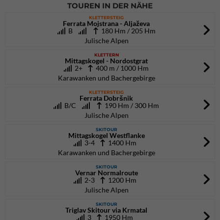
TOUREN IN DER NÄHE
KLETTERSTEIG
Ferrata Mojstrana - Aljaževa
B
180 Hm / 205 Hm
Julische Alpen
KLETTERN
Mittagskogel - Nordostgrat
2+
400 m / 1000 Hm
Karawanken und Bachergebirge
KLETTERSTEIG
Ferrata Dobršnik
B/C
190 Hm / 300 Hm
Julische Alpen
SKITOUR
Mittagskogel Westflanke
3-4
1400 Hm
Karawanken und Bachergebirge
SKITOUR
Vernar Normalroute
2-3
1200 Hm
Julische Alpen
SKITOUR
Triglav Skitour via Krmatal
3
1950 Hm