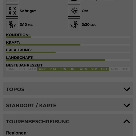
Sehr gut
Ost
0:10
0:30
Min.
Min.
KONDITION:
KRAFT:
ERFAHRUNG:
LANDSCHAFT:
BESTE JAHRESZEIT:
JAN
FEB
MÄR
APR
MAI
JUN
JUL
AUG
SEP
OKT
NOV
DEC
TOPOS
STANDORT / KARTE
TOURENBESCHREIBUNG
Regionen: