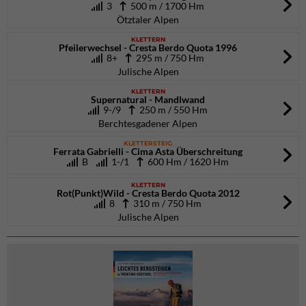
3
500 m / 1700 Hm
Ötztaler Alpen
KLETTERN
Pfeilerwechsel - Cresta Berdo Quota 1996
8+
295 m / 750 Hm
Julische Alpen
KLETTERN
Supernatural - Mandlwand
9-/9
250 m / 550 Hm
Berchtesgadener Alpen
KLETTERSTEIG
Ferrata Gabrielli - Cima Asta Überschreitung
B
1-/1
600 Hm / 1620 Hm
KLETTERN
Rot(Punkt)Wild - Cresta Berdo Quota 2012
8
310 m / 750 Hm
Julische Alpen