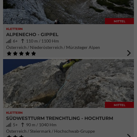
MITTEL
KLETTERN
ALPENECHO - GIPPEL
6+
110 m / 1100 Hm
Österreich / Niederösterreich / Mürzsteger Alpen
MITTEL
KLETTERN
SÜDWESTTURM TRENCHTLING - HOCHTURM
5+
90 m / 1040 Hm
Österreich / Steiermark / Hochschwab-Gruppe