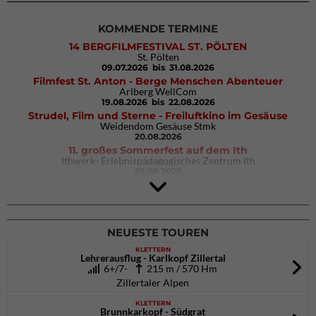
KOMMENDE TERMINE
14 BERGFILMFESTIVAL ST. PÖLTEN
St. Pölten
09.07.2026
bis 31.08.2026
Filmfest St. Anton - Berge Menschen Abenteuer
Arlberg WellCom
19.08.2026
bis 22.08.2026
Strudel, Film und Sterne - Freiluftkino im Gesäuse
Weidendom Gesäuse Stmk
20.08.2026
11. großes Sommerfest auf dem Ith
Ithwerk- Erlebnispädagogisches Zentrum Ith
29.08.2026
4Blocs KIDS 2026
DAV Kletter- & Boulderzentrum München Süd (Thalkirchen)
26.09.2026
NEUESTE TOUREN
KLETTERN
Lehrerausflug - Karlkopf Zillertal
6+/7-
215 m / 570 Hm
Zillertaler Alpen
KLETTERN
Brunnkarkopf - Südgrat