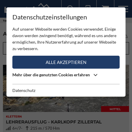
Datenschutzeinstellungen
Sollten Sie bereits ein Konto für unsere App haben, können Sie sich mit diesen Daten auch hier anmelden.
Touren
Auf unserer Webseite werden Cookies verwendet. Einige
ALLE TOUREN IM ÜBERBLICK (5973)
davon werden zwingend benötigt, während es uns andere
ermöglichen, Ihre Nutzererfahrung auf unserer Webseite
FILTEROPTIONEN
zu verbessern.
ALLE AKZEPTIEREN
Mehr über die genutzten Cookies erfahren
Datenschutz
MITTEL
KLETTERN
LEHRERAUSFLUG - KARLKOPF ZILLERTAL
6+/7-
215 m / 570 Hm