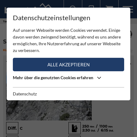
Datenschutzeinstellungen
Sollten Sie bereits ein Konto für unsere App haben, können Sie sich mit diesen Daten auch hier anmelden.
Touren
Klettersteig
Sentiero Leva - Terra Rossa
Auf unserer Webseite werden Cookies verwendet. Einige
davon werden zwingend benötigt, während es uns andere
SENTIERO LEVA - TERRA ROSSA
ermöglichen, Ihre Nutzererfahrung auf unserer Webseite
zu verbessern.
KLETTERSTEIG
(1)
MITTEL
TOURENINFO
ALLE AKZEPTIEREN
Mehr über die genutzten Cookies erfahren
Datenschutz
250
/ 1100
Hm
Hm
Diff.
C
2:30
/ 6:15
Std.
Std.