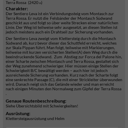
Terra Rossa (2420
)
m
Charakter:
Der Sentiero Leva ist ein Verbindungssteig vom Montasch zur
Terra Rossa. Er nutzt die Felsbänder der Montasch Südwand
geschickt aus und folgt so über weite Strecken einer natürlichen
Linie. Der Weg ist teilweise sehr ausgesetzt, an diesen Stellen ist
jedoch meistens auch ein Drahtseil zur Sicherung vorhanden.
Der Sentiero Leva zweigt vom Klettersteig durch die Montasch
Südwand ab, kurz bevor dieser das Schuttfeld erreicht, welches
zur Skala Pippan führt. Man folgt, teilweise mit Markierungen,
teilweise mit kurzen versicherten Stellen(A) dem Weg durch die
beeindruckende Südwand. Zum Abstieg zur Forca del Palone hin,
einer Scharte zwischen Montasch und Terra Rossa, gestaltet sich
der Weg zunehmend schwieriger. Hier müssen einige Stellen der
Schwierigkeit B/C bewältigt werden – auch hier ist jedoch
ausreichende Sicherung vorhanden. Kurz nach der Scharte folgt
eine senkrechte Passage (C), die mit einer Strickleiter überwunden
wird. Danach neigt sich das Gelände wieder und man erreicht
nach einigen Minuten den Normalweg zum Gipfel der Terra Rossa
.
Genaue Routenbeschreibung:
Siehe Übersichtsbild mit Schwiergkeiten!
Ausrüstung:
Klettersteigausrüstung und Helm