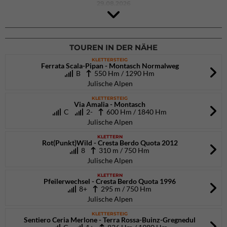
29.08.2026
Rock Master Arco
Arco (IT)
02.10.2026
bis 04.10.2026
TOUREN IN DER NÄHE
KLETTERSTEIG
Ferrata Scala-Pipan - Montasch Normalweg
B
550 Hm / 1290 Hm
Julische Alpen
KLETTERSTEIG
Via Amalia - Montasch
C
2-
600 Hm / 1840 Hm
Julische Alpen
KLETTERN
Rot(Punkt)Wild - Cresta Berdo Quota 2012
8
310 m / 750 Hm
Julische Alpen
KLETTERN
Pfeilerwechsel - Cresta Berdo Quota 1996
8+
295 m / 750 Hm
Julische Alpen
KLETTERSTEIG
Sentiero Ceria Merlone - Terra Rossa-Buinz-Gregnedul