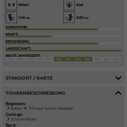
Mittel
Süd
1:45
2:00
Std.
Std.
KONDITION:
KRAFT:
ERFAHRUNG:
LANDSCHAFT:
BESTE JAHRESZEIT:
JAN
FEB
MÄR
APR
MAI
JUN
JUL
AUG
SEP
OKT
NOV
DEC
STANDORT / KARTE
TOURENBESCHREIBUNG
Regionen:
Italien
Friaul-Julisch Venetien
Gebirge:
Julische Alpen
Berg: