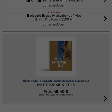
C
1+
836 Hm / 1980 Hm
Julische Alpen
KLETTERN
Il piccolo Bruco Maisazio - Jof Moz
7-
540 m / 1100 Hm
Julische Alpen
ÖSTERREICH | ITALIEN | DEUTSCHLAND | SCHWEIZ
IM EXTREMEN FELS
49,40 €
Preis:
(inkl. MwSt. zzgl. Versandkosten*)