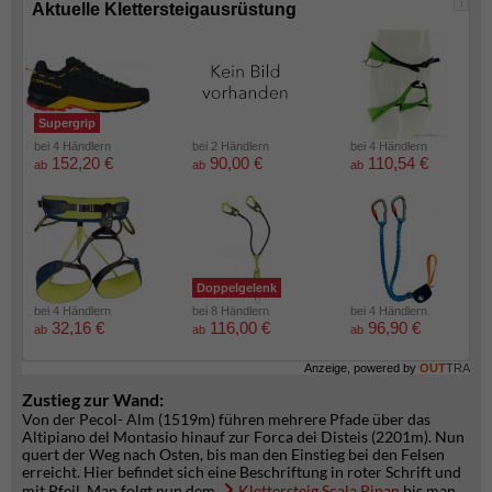
i
Aktuelle Klettersteigausrüstung
Supergrip
bei 4 Händlern
bei 2 Händlern
bei 4 Händlern
152,20 €
90,00 €
110,54 €
ab
ab
ab
Doppelgelenk
bei 4 Händlern
bei 8 Händlern
bei 4 Händlern
32,16 €
116,00 €
96,90 €
ab
ab
ab
Anzeige, powered by
OUT
TRA
Zustieg zur Wand:
Von der Pecol- Alm (1519m) führen mehrere Pfade über das
Altipiano del Montasio hinauf zur Forca dei Disteis (2201m). Nun
quert der Weg nach Osten, bis man den Einstieg bei den Felsen
erreicht. Hier befindet sich eine Beschriftung in roter Schrift und
mit Pfeil. Man folgt nun dem
Klettersteig Scala Pipan
bis man