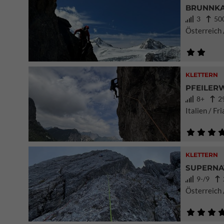
BRUNNKA
3
500
Österreich /
KLETTERN
PFEILERW
8+
29
Italien / Fr
KLETTERN
SUPERNA
9-/9
2
Österreich 