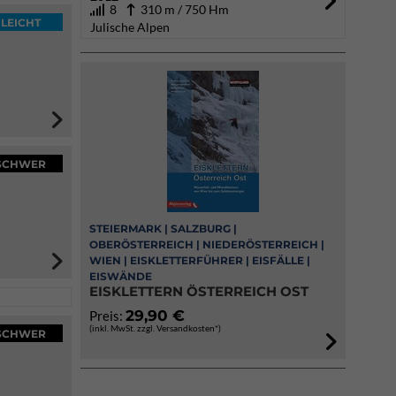
8
310 m / 750 Hm
LEICHT
Julische Alpen
SCHWER
STEIERMARK | SALZBURG |
OBERÖSTERREICH | NIEDERÖSTERREICH |
WIEN | EISKLETTERFÜHRER | EISFÄLLE |
EISWÄNDE
EISKLETTERN ÖSTERREICH OST
29,90 €
Preis:
(inkl. MwSt. zzgl. Versandkosten*)
SCHWER