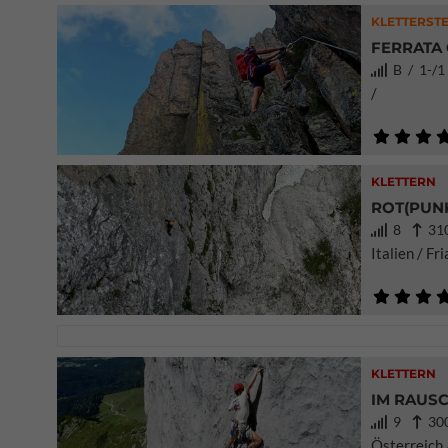
KLETTERSTE
FERRATA 
B / 1-/
/
KLETTERN
ROT(PUNK
8
310
Italien / Fr
KLETTERN
IM RAUSC
9
300
Österreich 