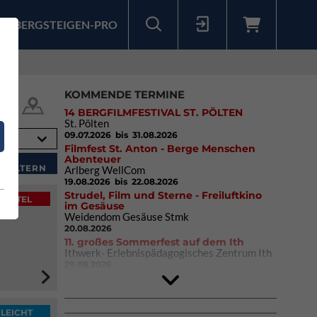
BERGSTEIGEN-PRO
Sollten Sie bereits ein Konto für unsere App haben, können Sie sich mit diesen Daten auch hier anmelden.
KOMMENDE TERMINE
14 BERGFILMFESTIVAL ST. PÖLTEN
St. Pölten
09.07.2026
bis 31.08.2026
Filmfest St. Anton - Berge Menschen
Abenteuer
Arlberg WellCom
19.08.2026
bis 22.08.2026
Strudel, Film und Sterne - Freiluftkino
MITTEL
im Gesäuse
Weidendom Gesäuse Stmk
20.08.2026
11. großes Sommerfest auf dem Ith
Ithwerk- Erlebnispädagogisches Zentrum Ith
29.08.2026
Rock Master Arco
Arco (IT)
02.10.2026
bis 04.10.2026
LEICHT