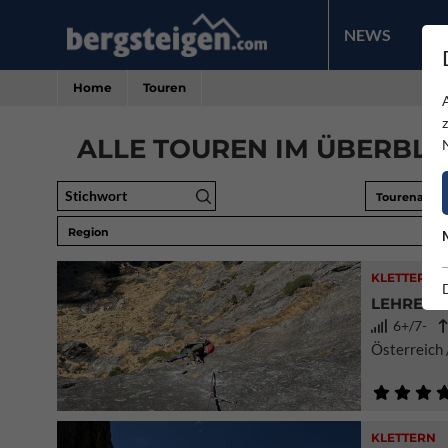
NEWS
PR
Home
Touren
ALLE TOUREN IM ÜBERBLIC
Stichwort
Tourenart
Region
KLETTERN
LEHRERAU
6+/7-
Österreich /
KLETTERN