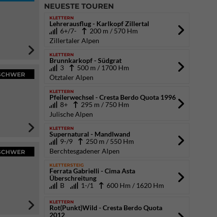
NEUESTE TOUREN
KLETTERN
Lehrerausflug - Karlkopf Zillertal
6+/7-
200 m / 570 Hm
Zillertaler Alpen
KLETTERN
Brunnkarkopf - Südgrat
3
500 m / 1700 Hm
SCHWER
Ötztaler Alpen
KLETTERN
Pfeilerwechsel - Cresta Berdo Quota 1996
8+
295 m / 750 Hm
Julische Alpen
KLETTERN
Supernatural - Mandlwand
9-/9
250 m / 550 Hm
Berchtesgadener Alpen
SCHWER
KLETTERSTEIG
Ferrata Gabrielli - Cima Asta
Überschreitung
B
1-/1
600 Hm / 1620 Hm
KLETTERN
Rot(Punkt)Wild - Cresta Berdo Quota
2012