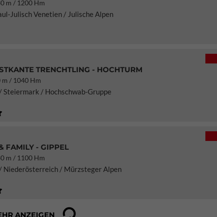
0 m / 1200 Hm
iaul-Julisch Venetien / Julische Alpen
TKANTE TRENCHTLING - HOCHTURM
 m / 1040 Hm
 / Steiermark / Hochschwab-Gruppe
& FAMILY - GIPPEL
0 m / 1100 Hm
/ Niederösterreich / Mürzsteger Alpen
EHR ANZEIGEN