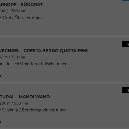
RKOPF - SÜDGRAT
 m / 1700 Hm
 Tirol / Ötztaler Alpen
ECHSEL - CRESTA BERDO QUOTA 1996
5 m / 750 Hm
iaul-Julisch Venetien / Julische Alpen
TURAL - MANDLWAND
50 m / 550 Hm
/ Salzburg / Berchtesgadener Alpen