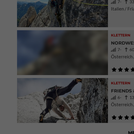
7-
33
Italien / Fr
KLETTERN
NORDWES
7-
60
Österreich
KLETTERN
FRIENDS 
6-
13
Österreich 
M