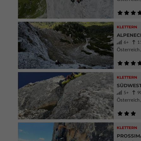
KLETTERN
ALPENECH
6+
11
Österreich 
KLETTERN
SÜDWEST
5+
90
Österreich
KLETTERN
PROSSIMA