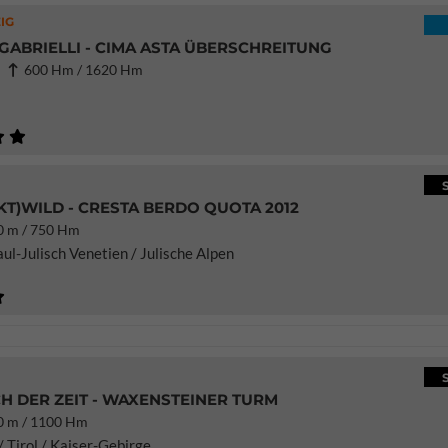
IG
GABRIELLI - CIMA ASTA ÜBERSCHREITUNG
1
600 Hm / 1620 Hm
T)WILD - CRESTA BERDO QUOTA 2012
 m / 750 Hm
iaul-Julisch Venetien / Julische Alpen
H DER ZEIT - WAXENSTEINER TURM
 m / 1100 Hm
/ Tirol / Kaiser-Gebirge