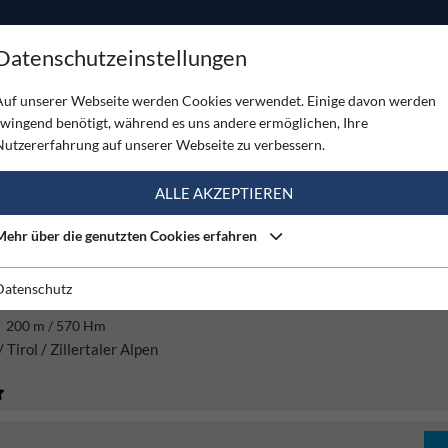
ODUKTE
TOUREN
SERVICE
SHOP
MAGAZINE
Datenschutzeinstellungen
Auf unserer Webseite werden Cookies verwendet. Einige davon werden
zwingend benötigt, während es uns andere ermöglichen, Ihre
K (5973)
Nutzererfahrung auf unserer Webseite zu verbessern.
ALLE AKZEPTIEREN
Schwierigkeit
Gebirge
Mehr über die genutzten Cookies erfahren
Datenschutz
SFLUG - KARLKOPF ZILLERTAL
200 m / 570 Hm
 Tirol / Zillertaler Alpen