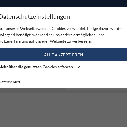
ODUKTE
TOUREN
SERVICE
SHOP
MAGAZINE
Datenschutzeinstellungen
Auf unserer Webseite werden Cookies verwendet. Einige davon werden
zwingend benötigt, während es uns andere ermöglichen, Ihre
Nutzererfahrung auf unserer Webseite zu verbessern.
ALLE AKZEPTIEREN
Mehr über die genutzten Cookies erfahren
Datenschutz