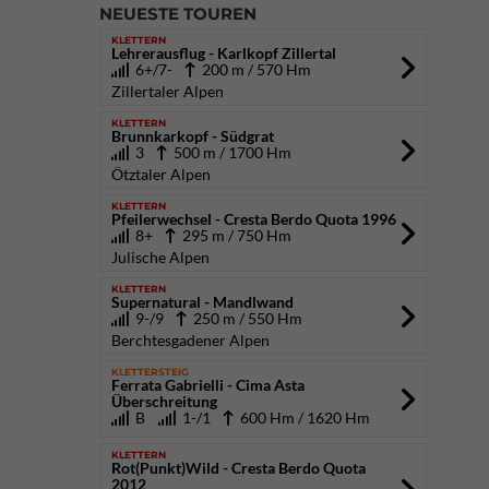
NEUESTE TOUREN
KLETTERN
Lehrerausflug - Karlkopf Zillertal
6+/7-
200 m / 570 Hm
Zillertaler Alpen
KLETTERN
Brunnkarkopf - Südgrat
3
500 m / 1700 Hm
Ötztaler Alpen
KLETTERN
Pfeilerwechsel - Cresta Berdo Quota 1996
8+
295 m / 750 Hm
Julische Alpen
KLETTERN
Supernatural - Mandlwand
9-/9
250 m / 550 Hm
Berchtesgadener Alpen
KLETTERSTEIG
Ferrata Gabrielli - Cima Asta
Überschreitung
B
1-/1
600 Hm / 1620 Hm
KLETTERN
Rot(Punkt)Wild - Cresta Berdo Quota
2012