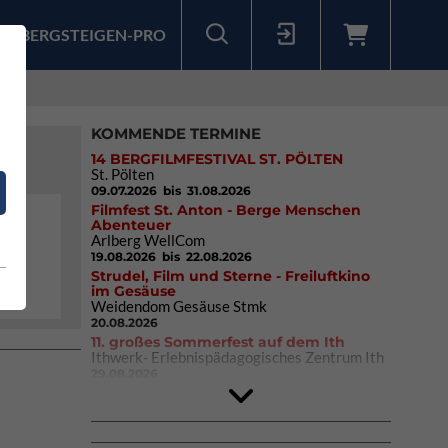
BERGSTEIGEN-PRO
Sollten Sie bereits ein Konto für unsere App haben, können Sie sich mit diesen Daten auch hier anmelden.
KOMMENDE TERMINE
14 BERGFILMFESTIVAL ST. PÖLTEN
St. Pölten
09.07.2026
bis 31.08.2026
Filmfest St. Anton - Berge Menschen
Abenteuer
Arlberg WellCom
19.08.2026
bis 22.08.2026
Strudel, Film und Sterne - Freiluftkino
im Gesäuse
Weidendom Gesäuse Stmk
20.08.2026
11. großes Sommerfest auf dem Ith
Ithwerk- Erlebnispädagogisches Zentrum Ith
29.08.2026
Rock Master Arco
Arco (IT)
02.10.2026
bis 04.10.2026