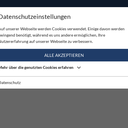
ODUKTE
TOUREN
SERVICE
SHOP
MAGAZINE
Datenschutzeinstellungen
Auf unserer Webseite werden Cookies verwendet. Einige davon werden
zwingend benötigt, während es uns andere ermöglichen, Ihre
Nutzererfahrung auf unserer Webseite zu verbessern.
ALLE AKZEPTIEREN
Mehr über die genutzten Cookies erfahren
Datenschutz