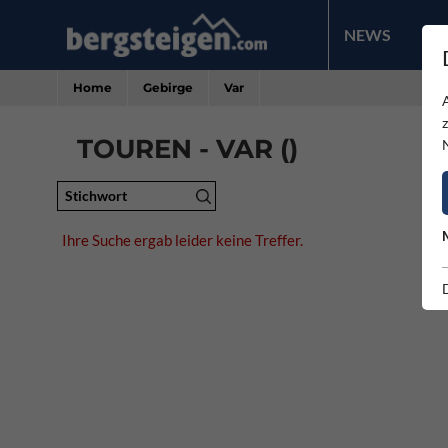
NEWS
PR
Home
Gebirge
Var
TOUREN - VAR ()
Stichwort
Ihre Suche ergab leider keine Treffer.