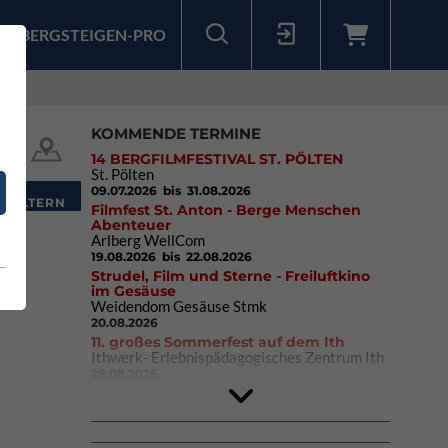
BERGSTEIGEN-PRO
Sollten Sie bereits ein Konto für unsere App haben, können Sie sich mit diesen Daten auch hier anmelden.
KOMMENDE TERMINE
14 BERGFILMFESTIVAL ST. PÖLTEN
St. Pölten
09.07.2026
bis 31.08.2026
Filmfest St. Anton - Berge Menschen
Abenteuer
Arlberg WellCom
19.08.2026
bis 22.08.2026
Strudel, Film und Sterne - Freiluftkino
im Gesäuse
Weidendom Gesäuse Stmk
20.08.2026
11. großes Sommerfest auf dem Ith
Ithwerk- Erlebnispädagogisches Zentrum Ith
29.08.2026
4Blocs KIDS 2026
DAV Kletter- & Boulderzentrum München
Süd (Thalkirchen)
26.09.2026