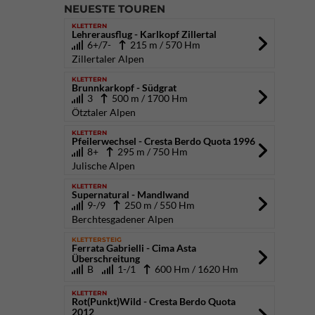
NEUESTE TOUREN
KLETTERN
Lehrerausflug - Karlkopf Zillertal
6+/7-
215 m / 570 Hm
Zillertaler Alpen
KLETTERN
Brunnkarkopf - Südgrat
3
500 m / 1700 Hm
Ötztaler Alpen
KLETTERN
Pfeilerwechsel - Cresta Berdo Quota 1996
8+
295 m / 750 Hm
Julische Alpen
KLETTERN
Supernatural - Mandlwand
9-/9
250 m / 550 Hm
Berchtesgadener Alpen
KLETTERSTEIG
Ferrata Gabrielli - Cima Asta
Überschreitung
B
1-/1
600 Hm / 1620 Hm
KLETTERN
Rot(Punkt)Wild - Cresta Berdo Quota
2012