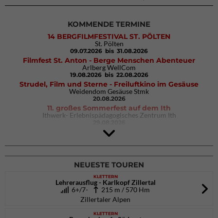
KOMMENDE TERMINE
14 BERGFILMFESTIVAL ST. PÖLTEN
St. Pölten
09.07.2026
bis 31.08.2026
Filmfest St. Anton - Berge Menschen Abenteuer
Arlberg WellCom
19.08.2026
bis 22.08.2026
Strudel, Film und Sterne - Freiluftkino im Gesäuse
Weidendom Gesäuse Stmk
20.08.2026
11. großes Sommerfest auf dem Ith
Ithwerk- Erlebnispädagogisches Zentrum Ith
29.08.2026
4Blocs KIDS 2026
DAV Kletter- & Boulderzentrum München Süd (Thalkirchen)
26.09.2026
NEUESTE TOUREN
KLETTERN
Lehrerausflug - Karlkopf Zillertal
6+/7-
215 m / 570 Hm
Zillertaler Alpen
KLETTERN