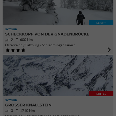
LEICHT
SKITOUR
SCHECKKOPF VON DER GNADENBRÜCKE
2
600 Hm
Österreich / Salzburg / Schladminger Tauern
MITTEL
SKITOUR
GROSSER KNALLSTEIN
3
1710 Hm
Österreich / Steiermark / Schladminger Tauern