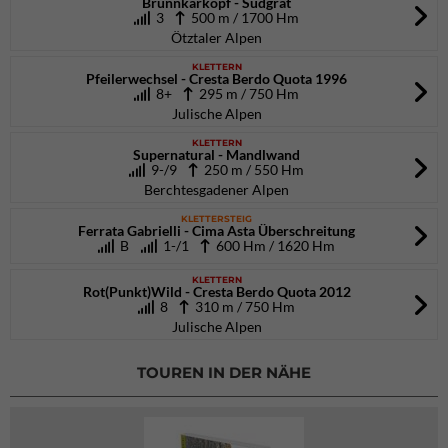
Brunnkarkopf - Südgrat
3
500 m / 1700 Hm
Ötztaler Alpen
KLETTERN
Pfeilerwechsel - Cresta Berdo Quota 1996
8+
295 m / 750 Hm
Julische Alpen
KLETTERN
Supernatural - Mandlwand
9-/9
250 m / 550 Hm
Berchtesgadener Alpen
KLETTERSTEIG
Ferrata Gabrielli - Cima Asta Überschreitung
B
1-/1
600 Hm / 1620 Hm
KLETTERN
Rot(Punkt)Wild - Cresta Berdo Quota 2012
8
310 m / 750 Hm
Julische Alpen
TOUREN IN DER NÄHE