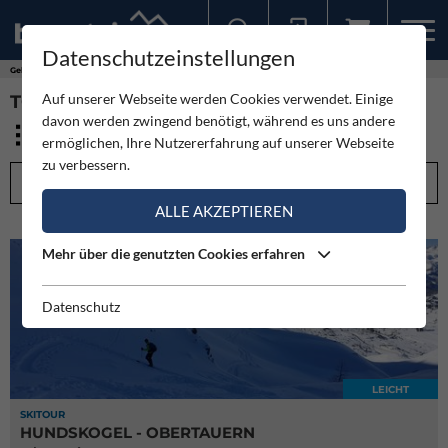
Datenschutzeinstellungen
Sollten Sie bereits ein Konto für unsere App haben, können Sie sich mit diesen Daten auch hier anmelden.
Gebirge
Schladminger Tauern
Auf unserer Webseite werden Cookies verwendet. Einige
TOUREN - SCHLADMINGER TAUERN (25)
davon werden zwingend benötigt, während es uns andere
ermöglichen, Ihre Nutzererfahrung auf unserer Webseite
zu verbessern.
FILTEROPTIONEN
ALLE AKZEPTIEREN
Mehr über die genutzten Cookies erfahren
Datenschutz
LEICHT
SKITOUR
HUNDSKOGEL - OBERTAUERN