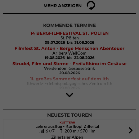
MEHR ANZEIGEN
KOMMENDE TERMINE
14 BERGFILMFESTIVAL ST. PÖLTEN
St. Pölten
09.07.2026
bis 31.08.2026
Filmfest St. Anton - Berge Menschen Abenteuer
Arlberg WellCom
19.08.2026
bis 22.08.2026
Strudel, Film und Sterne - Freiluftkino im Gesäuse
Weidendom Gesäuse Stmk
20.08.2026
11. großes Sommerfest auf dem Ith
Ithwerk- Erlebnispädagogisches Zentrum Ith
29.08.2026
Rock Master Arco
Arco (IT)
02.10.2026
bis 04.10.2026
NEUESTE TOUREN
KLETTERN
Lehrerausflug - Karlkopf Zillertal
6+/7-
200 m / 570 Hm
Zillertaler Alpen