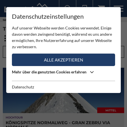
Datenschutzeinstellungen
Sollten Sie bereits ein Konto für unsere App haben, können Sie sich mit diesen Daten auch hier anmelden.
Gebirge
Ortler-Alpen
Auf unserer Webseite werden Cookies verwendet. Einige
TOUREN - ORTLER-ALPEN (28)
davon werden zwingend benötigt, während es uns andere
ermöglichen, Ihre Nutzererfahrung auf unserer Webseite
zu verbessern.
FILTEROPTIONEN
ALLE AKZEPTIEREN
Mehr über die genutzten Cookies erfahren
Datenschutz
MITTEL
HOCHTOUR
KÖNIGSPITZE NORMALWEG - GRAN ZEBRU VIA