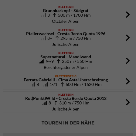
KLETTERN
Brunnkarkopf - Südgrat
3
500 m / 1700 Hm
Ötztaler Alpen
KLETTERN
Pfeilerwechsel - Cresta Berdo Quota 1996
8+
295 m / 750 Hm
Julische Alpen
KLETTERN
Supernatural - Mandlwand
9-/9
250 m / 550 Hm
Berchtesgadener Alpen
KLETTERSTEIG
Ferrata Gabrielli - Cima Asta Überschreitung
B
1-/1
600 Hm / 1620 Hm
KLETTERN
Rot(Punkt)Wild - Cresta Berdo Quota 2012
8
310 m / 750 Hm
Julische Alpen
TOUREN IN DER NÄHE