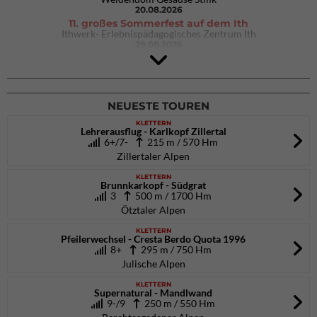
20.08.2026
11. großes Sommerfest auf dem Ith
Ithwerk- Erlebnispädagogisches Zentrum Ith
29.08.2026
4Blocs KIDS 2026
DAV Kletter- & Boulderzentrum München Süd (Thalkirchen)
26.09.2026
NEUESTE TOUREN
KLETTERN
Lehrerausflug - Karlkopf Zillertal
6+/7-
215 m / 570 Hm
Zillertaler Alpen
KLETTERN
Brunnkarkopf - Südgrat
3
500 m / 1700 Hm
Ötztaler Alpen
KLETTERN
Pfeilerwechsel - Cresta Berdo Quota 1996
8+
295 m / 750 Hm
Julische Alpen
KLETTERN
Supernatural - Mandlwand
9-/9
250 m / 550 Hm