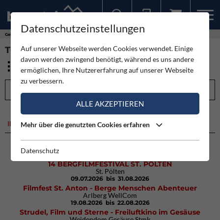
Datenschutzeinstellungen
Sollten Sie bereits ein Konto für unsere App haben, können Sie sich mit diesen Daten auch hier anmelden.
Gebirge
Pfälzerwald
Auf unserer Webseite werden Cookies verwendet. Einige
TOUREN - PFÄLZERWALD ()
davon werden zwingend benötigt, während es uns andere
ermöglichen, Ihre Nutzererfahrung auf unserer Webseite
zu verbessern.
FILTEROPTIONEN
ALLE AKZEPTIEREN
Ihre Suche ergab leider keine Treffer.
Mehr über die genutzten Cookies erfahren
Datenschutz
KOMMENDE TERMINE
14 BERGFILMFESTIVAL ST. PÖLTEN
St. Pölten
09.07.2026
bis 31.08.2026
Filmfest St. Anton - Berge Menschen Abenteuer
Arlberg WellCom
19.08.2026
bis 22.08.2026
Strudel, Film und Sterne - Freiluftkino im Gesäuse
Weidendom Gesäuse Stmk