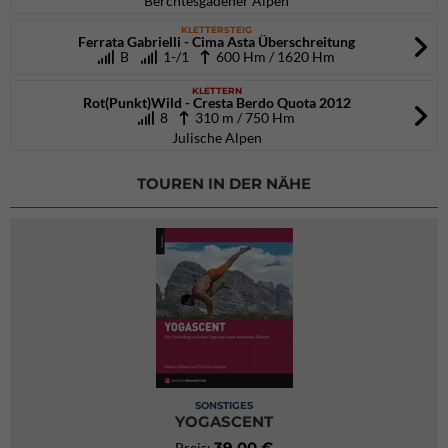
Berchtesgadener Alpen
KLETTERSTEIG
Ferrata Gabrielli - Cima Asta Überschreitung
B
1-/1
600 Hm / 1620 Hm
KLETTERN
Rot(Punkt)Wild - Cresta Berdo Quota 2012
8
310 m / 750 Hm
Julische Alpen
TOUREN IN DER NÄHE
SONSTIGES
YOGASCENT
39,00 €
Preis: