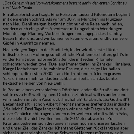
„Das Geheimnis des Vorwärtskommens besteht darin, den ersten Schritt zu
tun.“ Mark Twain
Ein altes Sprichwort sagt: Eine Reise von tausend Kilometern beginnt
mit dem ersten Schritt. Als wir am 30.7. in München ins Flugzeug
nach Neu-Dehli steigen, beginnt nicht nur eine Reise nach Indien,
sondern auch ein großes Abenteuer mit ungeahnten Wendungen.
Monatelange Planung, Vorbereitungen und angepasstes Training
liegen hinter uns, und wir können es kaum erwarten, endlich unsere
Gipfel in Angriff zu nehmen.
Nach einigen Tagen in der Stadt Leh, in der wir die erste Hürde –
indisches Essen – ohne gesundheitliche Probleme schaffen, geht’s in
wilder Fahrt über holprige Straßen, die mit jedem Kilometer
schlechter werden, zwei Tage lang immer tiefer ins Zanskar Himalaya.
Karge Hochebenen, alte, zahnlose Frauen, die riesige Heuballen
schleppen, die ersten 7000er am Horizont und zufrieden grasend
Yaks erinnern mehr an das benachbarte Tibet als an das bunte,
hektische Treiben von Neu-Dehli.
In Padum, einem verschlafenen Dörfchen, endet die Straße und dort
sollte es zu Fuß weitergehen. Doch das Schicksal will es anders und
wir machen mit dem Ausdruck „Inschallah“ (arabisch: „So Gott will“)
Bekanntschaft – schon Albert Precht nannte es treffend das indische
„Vielleicht“. Drei Tage lang schlagen wir uns mit Trägern herum, die
unser Gepäck nicht tragen können oder wollen und mit wilden Yaks,
die es definitiv nicht wollen und alle 20 Meter abwerfen. Zur
Krönung bedienen sich die jungen Träger noch in unseren Taschen
und unser Ziel, das Zanskar-Khantang Gletscher, rückt langsam aber
sicher in unerreichbare Ferne. Schweren Herzens müssen wir die