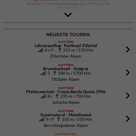
Ithwerk- Erlebnispädagogisches Zentrum Ith
29.08.2026
4Blocs KIDS 2026
DAV Kletter- & Boulderzentrum München Süd (Thalkirchen)
26.09.2026
NEUESTE TOUREN
KLETTERN
Lehrerausflug - Karlkopf Zillertal
6+/7-
215 m / 570 Hm
Zillertaler Alpen
KLETTERN
Brunnkarkopf - Südgrat
3
500 m / 1700 Hm
Ötztaler Alpen
KLETTERN
Pfeilerwechsel - Cresta Berdo Quota 1996
8+
295 m / 750 Hm
Julische Alpen
KLETTERN
Supernatural - Mandlwand
9-/9
250 m / 550 Hm
Berchtesgadener Alpen
KLETTERSTEIG