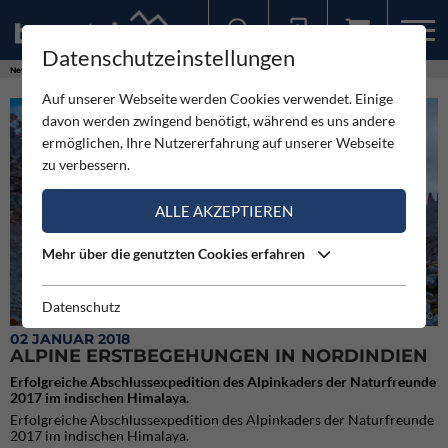
Datenschutzeinstellungen
Sollten Sie bereits ein Konto für unsere App haben, können Sie sich mit diesen Daten auch hier anmelden.
News
Expeditionen
Alpine Erstbegehungen in Nordindien
Auf unserer Webseite werden Cookies verwendet. Einige
davon werden zwingend benötigt, während es uns andere
ermöglichen, Ihre Nutzererfahrung auf unserer Webseite
zu verbessern.
ALLE AKZEPTIEREN
Mehr über die genutzten Cookies erfahren
Datenschutz
Valley of Peak 5600
02 JANUAR 2018
ALPINE ERSTBEGEHUNGEN IN NORDINDIEN
Erfolgreiche Abschlussexpedition des Alpinkaders der Naturfreunde
2017 im indischen Himalaya.
Erfolgreiche Abschlussexpedition des Alpinkaders der Naturfreunde
2017 im indischen Himalaya.