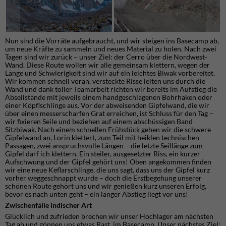
Nun sind die Vorräte aufgebraucht, und wir steigen ins Basecamp ab,
um neue Kräfte zu sammeln und neues Material zu holen. Nach zwei
Tagen sind wir zurück – unser Ziel: der Cerro über die Nordwest-
Wand. Diese Route wollen wir alle gemeinsam klettern, wegen der
Länge und Schwierigkeit sind wir auf ein leichtes Biwak vorbereitet.
Wir kommen schnell voran, versteckte Risse leiten uns durch die
Wand und dank toller Teamarbeit richten wir bereits im Aufstieg die
Abseilstände mit jeweils einem handgeschlagenen Bohrhaken oder
einer Köpflschlinge aus. Vor der abweisenden Gipfelwand, die wir
über einen messerscharfen Grat erreichen, ist Schluss für den Tag –
wir fixieren Seile und beziehen auf einem abschüssigen Band
Sitzbiwak. Nach einem schnellen Frühstück gehen wir die schwere
Gipfelwand an, Lorin klettert, zum Teil mit heiklen technischen
Passagen, zwei anspruchsvolle Längen - die letzte Seillänge zum
Gipfel darf ich klettern. Ein steiler, ausgesetzter Riss, ein kurzer
Aufschwung und der Gipfel gehört uns! Oben angekommen finden
wir eine neue Keflarschlinge, die uns sagt, dass uns der Gipfel kurz
vorher weggeschnappt wurde – doch die Erstbegehung unserer
schönen Route gehört uns und wir genießen kurz unseren Erfolg,
bevor es nach unten geht – ein langer Abstieg liegt vor uns!
Zwischenfälle indischer Art
Glücklich und zufrieden brechen wir unser Hochlager am nächsten
Tag ab und gönnen uns etwas Rast im Basecamp. Unser nächstes Ziel: