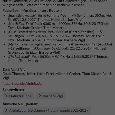
zurückkommen, 2. Als Freunde, 3. Mit Gipfelerfolgen – alles haben
wir geschafft.“ Was kann man sich mehr wünschen?
Facts-Box (Infos über unsere Routen):
„Inschallah, maybe“
Torre Fanni (5.400m) – 9 Seillängen, 350m, M6,
5c, 60°, 10.8.2017 (Thomas Holler, Barbara Vigl)
„North-East-Face“
Peak 6060 m – 1000m, 55°, 4a, 10.8. 2017 (Lorin
Etzel, Michale Groher, Timo Moser)
„Dust. From dusk till dawn“
Peak 5600 m (Cerro Zanskar) – 15
Seillängen, 500m, 6a, A1, 15.-16.8.2017, Thomas Holler, Lorin
Etzel, Michale Groher, Timo Moser, Barbara Vigl)
„My local river is a nightmare“
Rangdum´s Afterwork Pillar (4.500m)
– 19 Seillängen, 500m, 6a+ (6a obligat), 21.-22.8.2017 (Michael
Groher, Lorin Etzel, Barbara Vigl)
„The last stand“
Peak 5630m – WI 4+, 4a, 21.-22.8.2017 (Thomas
Holler, Timo Moser)
Text:
Babsi Vigl,
Fotos:
Thomas Holler, Lorin Etzel, Michael Groher, Timo Moser, Babsi
Vigl
Naturfreunde Alpinkader
Schagwörter:
Naturfreunde
Barbara Vigl
Ähnliche Neuigkeiten:
Alpinkader 5.0 Damen - Naturfreunde 2026-2027