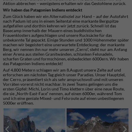
Aktion abbrechen – wenigstens erhalten wir das Gestohlene zurück.
Wir haben das Patagonien Indiens entdeckt
Zum Glück haben wir ein Alternativziel zur Hand – auf der Autofahrt
nach Padum ist uns in einem Seitental eine markante Bergspitze
aufgefallen und dorthin kehren wir jetzt zurück. Schnell ist das
Basecamp innerhalb der Mauern eines buddhistischen
Frauenklosters aufgeschlagen und unsere Rucksäcke für das
unbekannte Tal gepackt. Einige Stunden und 1000 Höhenmeter später
machen wir begeistert eine unerwartete Entdeckung: der markante
Berg, wir nennen ihn nur mehr unseren „Cerro“, steht nur am Anfang
einer Arena aus steilen Granitwänden, schlanken Felsnadeln,
scharfen Graten und formschönen, eisbedeckten 6000ern. Wir haben
das Patagonien Indiens entdeckt!
Auf 4.800 Metern schlagen wir am 8.August unsere Zelte auf und
erforschen am nächsten Tag gleich unser Paradies. Unser Hauptziel,
der Cerro, präsentiert sich als sehr anspruchsvoll und mit unseren
Vorräten vorerst nicht machbar. In zwei Teams gelingen uns die
ersten Gipfel: Michi, Lorin und Timo klettern über eine neue Route,
die sie „North-East-Face“ nennen, auf einen 6000er, während Tom
und ich eine geniale Mixed- und Felsroute auf einen unbestiegenen
5000er eröffnen.