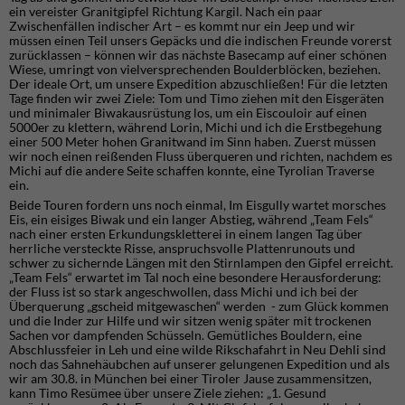
ein vereister Granitgipfel Richtung Kargil. Nach ein paar
Zwischenfällen indischer Art – es kommt nur ein Jeep und wir
müssen einen Teil unsers Gepäcks und die indischen Freunde vorerst
zurücklassen – können wir das nächste Basecamp auf einer schönen
Wiese, umringt von vielversprechenden Boulderblöcken, beziehen.
Der ideale Ort, um unsere Expedition abzuschließen! Für die letzten
Tage finden wir zwei Ziele: Tom und Timo ziehen mit den Eisgeräten
und minimaler Biwakausrüstung los, um ein Eiscouloir auf einen
5000er zu klettern, während Lorin, Michi und ich die Erstbegehung
einer 500 Meter hohen Granitwand im Sinn haben. Zuerst müssen
wir noch einen reißenden Fluss überqueren und richten, nachdem es
Michi auf die andere Seite schaffen konnte, eine Tyrolian Traverse
ein.
Beide Touren fordern uns noch einmal, Im Eisgully wartet morsches
Eis, ein eisiges Biwak und ein langer Abstieg, während „Team Fels“
nach einer ersten Erkundungskletterei in einem langen Tag über
herrliche versteckte Risse, anspruchsvolle Plattenrunouts und
schwer zu sichernde Längen mit den Stirnlampen den Gipfel erreicht.
„Team Fels“ erwartet im Tal noch eine besondere Herausforderung:
der Fluss ist so stark angeschwollen, dass Michi und ich bei der
Überquerung „gscheid mitgewaschen“ werden - zum Glück kommen
und die Inder zur Hilfe und wir sitzen wenig später mit trockenen
Sachen vor dampfenden Schüsseln. Gemütliches Bouldern, eine
Abschlussfeier in Leh und eine wilde Rikschafahrt in Neu Dehli sind
noch das Sahnehäubchen auf unserer gelungenen Expedition und als
wir am 30.8. in München bei einer Tiroler Jause zusammensitzen,
kann Timo Resümee über unsere Ziele ziehen: „1. Gesund