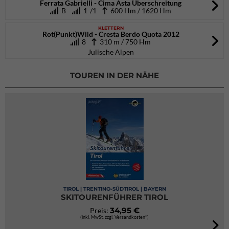
Ferrata Gabrielli - Cima Asta Überschreitung
B
1-/1
600 Hm / 1620 Hm
KLETTERN
Rot(Punkt)Wild - Cresta Berdo Quota 2012
8
310 m / 750 Hm
Julische Alpen
TOUREN IN DER NÄHE
TIROL | TRENTINO-SÜDTIROL | BAYERN
SKITOURENFÜHRER TIROL
34,95 €
Preis:
(inkl. MwSt. zzgl. Versandkosten*)