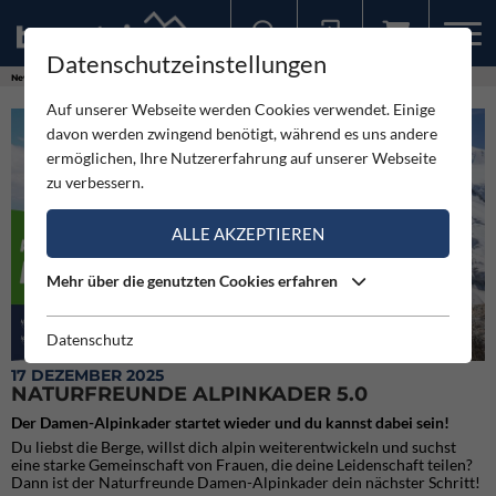
Datenschutzeinstellungen
Sollten Sie bereits ein Konto für unsere App haben, können Sie sich mit diesen Daten auch hier anmelden.
News
Neuigkeiten
Naturfreunde Alpinkader 5.0
Auf unserer Webseite werden Cookies verwendet. Einige
davon werden zwingend benötigt, während es uns andere
ermöglichen, Ihre Nutzererfahrung auf unserer Webseite
zu verbessern.
ALLE AKZEPTIEREN
Mehr über die genutzten Cookies erfahren
Datenschutz
17 DEZEMBER 2025
NATURFREUNDE ALPINKADER 5.0
Der Damen-Alpinkader startet wieder und du kannst dabei sein!
Du liebst die Berge, willst dich alpin weiterentwickeln und suchst
eine starke Gemeinschaft von Frauen, die deine Leidenschaft teilen?
Dann ist der Naturfreunde Damen-Alpinkader dein nächster Schritt!