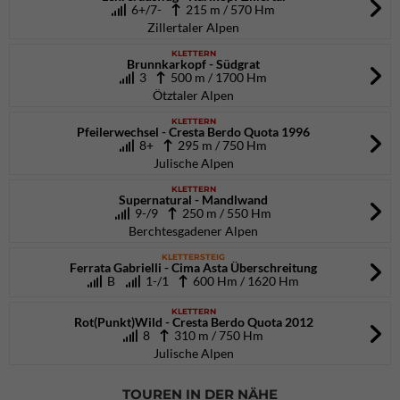
6+/7-
215 m / 570 Hm
Zillertaler Alpen
KLETTERN
Brunnkarkopf - Südgrat
3
500 m / 1700 Hm
Ötztaler Alpen
KLETTERN
Pfeilerwechsel - Cresta Berdo Quota 1996
8+
295 m / 750 Hm
Julische Alpen
KLETTERN
Supernatural - Mandlwand
9-/9
250 m / 550 Hm
Berchtesgadener Alpen
KLETTERSTEIG
Ferrata Gabrielli - Cima Asta Überschreitung
B
1-/1
600 Hm / 1620 Hm
KLETTERN
Rot(Punkt)Wild - Cresta Berdo Quota 2012
8
310 m / 750 Hm
Julische Alpen
TOUREN IN DER NÄHE