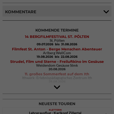
KOMMENTARE
KOMMENDE TERMINE
14 BERGFILMFESTIVAL ST. PÖLTEN
St. Pölten
09.07.2026
bis 31.08.2026
Filmfest St. Anton - Berge Menschen Abenteuer
Arlberg WellCom
19.08.2026
bis 22.08.2026
Strudel, Film und Sterne - Freiluftkino im Gesäuse
Weidendom Gesäuse Stmk
20.08.2026
11. großes Sommerfest auf dem Ith
Ithwerk- Erlebnispädagogisches Zentrum Ith
29.08.2026
4Blocs KIDS 2026
DAV Kletter- & Boulderzentrum München Süd (Thalkirchen)
26.09.2026
NEUESTE TOUREN
KLETTERN
Lehrerausflug - Karlkopf Zillertal