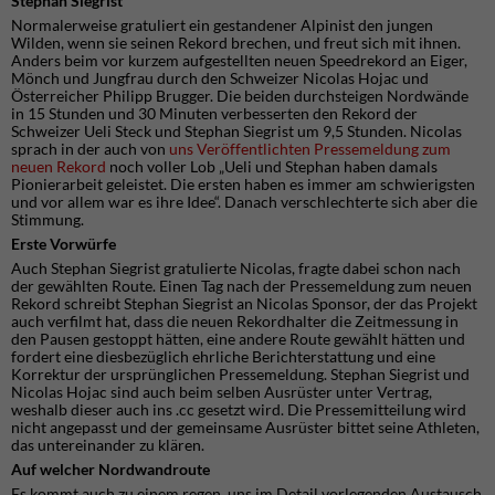
Stephan Siegrist
Normalerweise gratuliert ein gestandener Alpinist den jungen
Wilden, wenn sie seinen Rekord brechen, und freut sich mit ihnen.
Anders beim vor kurzem aufgestellten neuen Speedrekord an Eiger,
Mönch und Jungfrau durch den Schweizer Nicolas Hojac und
Österreicher Philipp Brugger. Die beiden durchsteigen Nordwände
in 15 Stunden und 30 Minuten verbesserten den Rekord der
Schweizer Ueli Steck und Stephan Siegrist um 9,5 Stunden. Nicolas
sprach in der auch von
un
s
Veröffentlichten Pressemeldung zum
neuen Rekord
noch voller Lob „Ueli und Stephan haben damals
Pionierarbeit geleistet. Die ersten haben es immer am schwierigsten
und vor allem war es ihre Idee“. Danach verschlechterte sich aber die
Stimmung.
Erste Vorwürfe
Auch Stephan Siegrist gratulierte Nicolas, fragte dabei schon nach
der gewählten Route. Einen Tag nach der Pressemeldung zum neuen
Rekord schreibt Stephan Siegrist an Nicolas Sponsor, der das Projekt
auch verfilmt hat, dass die neuen Rekordhalter die Zeitmessung in
den Pausen gestoppt hätten, eine andere Route gewählt hätten und
fordert eine diesbezüglich ehrliche Berichterstattung und eine
Korrektur der ursprünglichen Pressemeldung. Stephan Siegrist und
Nicolas Hojac sind auch beim selben Ausrüster unter Vertrag,
weshalb dieser auch ins .cc gesetzt wird. Die Pressemitteilung wird
nicht angepasst und der gemeinsame Ausrüster bittet seine Athleten,
das untereinander zu klären.
Auf welcher Nordwandroute
Es kommt auch zu einem regen, uns im Detail vorlegenden Austausch