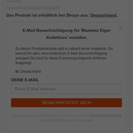
abweichen.
Land wechseln
(Aktuell: Deutschland)
Das Produkt ist erhältlich bei Shops aus:
Deutschland
,
E-Mail Benachrichtigung für 'Mammut Eiger
Kollektion' erstellen
Zu dieser Produktvariante gibt es aktuell keine Angebote. Du
kannst Dir aber eine kostenlose E-Mail Benachrichtigung
anlegen! Du hast für diese Erinnerung folgende Kritieren
festgelegt:
In:
Deutschland
DEINE E-MAIL
BENACHRICHTIGT MICH
Informationen zum Datenschutz findest du in unserer
Datenschutzerklärung
und bei
OUTTRA
.
(Mehr Details hier)