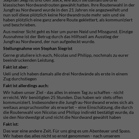
klassischen Nordwandrouten gewählt hatten. Ihre Routenwahl in der
Jungfrau Nordwand wurde in den 21 Jahren nie angezweifelt und
nun soll diese plötzlich keine Nordwandroute mehr sein und sie
haben plötzlich eine ganz andere Route geklettert, als kommuniziert
und beschrieben.
Aus meiner Sicht geht es hier um puren Neid und Missgunst. Einzige
Ausnahme ist der Betrug durch das Hilfsseil am Ausstieg der
Jungfrau Nordwand, der nun aufgedeckt wurde.
Stellungnahme von Stephan Siegrist
Gerne gratuliere ich euch, Nicolas und Philipp, nochmals zu eurer
beeindruckenden Leistung.
Fakt ist aber:
Ueli und ich haben damals alle drei Nordwände als erste in einem
Zug durchstiegen
Fakt ist allerdings auch:
Wir haben unser Ziel - das alles in einem Tag zu schaffen - nicht
erreicht. Wir benötigten 25 Stunden. Das haben wir stets offen
kommuniziert. Insbesondere die Jungfrau-Nordwand erwies sich als
weitaus anspruchsvoller als erwartet – eine Einschätzung, die durch
die Routenwahl von Nicolas und Philipp indirekt bestätigt wurde, da
sie den Nordwestgrat und nicht die Nordwand gewählt haben
Fakt ist:
Das war eine andere Zeit. Für uns ging es um Abenteuer und Spass.
Wir haben das alles nicht so ernst genommen - nach unserem