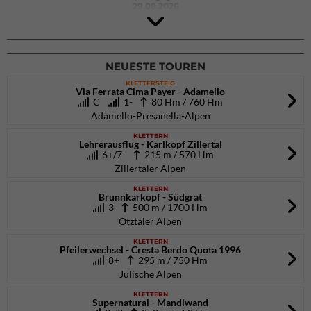
29.08.2026
4Blocs KIDS 2026
DAV Kletter- & Boulderzentrum München Süd (Thalkirchen)
26.09.2026
NEUESTE TOUREN
KLETTERSTEIG
Via Ferrata Cima Payer - Adamello
C
1-
80 Hm / 760 Hm
Adamello-Presanella-Alpen
KLETTERN
Lehrerausflug - Karlkopf Zillertal
6+/7-
215 m / 570 Hm
Zillertaler Alpen
KLETTERN
Brunnkarkopf - Südgrat
3
500 m / 1700 Hm
Ötztaler Alpen
KLETTERN
Pfeilerwechsel - Cresta Berdo Quota 1996
8+
295 m / 750 Hm
Julische Alpen
KLETTERN
Supernatural - Mandlwand