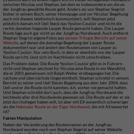
zwischen Nicolas und Stephan, bei dem es insbesondere um die an
der Jungfrau gewählte Route geht. Anders als von Stephan Siegrist
bisher in seinem Buch, seiner Homepage und vor Nicolas‘ Begehung
auch mit diesem telefonisch kommuniziert, will Stephan jetzt
plötzlich damals mit Ueli Steck das Ypsilon Couloir und nicht die
rechts daneben liegende Lauper Route gemacht haben. Die Lauper
Route läge auch gar nicht an der Jungfrau Nordwand. Auch entfernt
Stephan Siegrist eigene Fotos aus
seinem
Trilogie-
Bericht
auf seiner
Website
, auf denen die damalige Begehung der Lauper Route
dokumentiert war und ändert den Routenamen von Lauper zu
Ypsilon Couloir. Nur sein Buch, in dem er ebenfalls von der Lauper
Route spricht, lässt sich im Nachhinein nicht umschreiben.
Das Problem dabei: Die Route Ypsilon Couloir gibt es in Führern
nicht und Stephan zeichnet für Nicolas eine Route in ein Wandbild,
die er 2001 gemeinsam mit Ralph Weber erstbegangen hat. Die
nächste und übernächste Ungereimtheit: Stephan schreibt in seinem
Bericht zu seiner und Ueli Stecks Begehung aus dem Jahr 2004, dass
Ueli und er die Route nicht kannten, d.h. vorher nie gemacht hatten.
Und Stephan schreibt dort auch, dass die Jungfrau Nordwand die
leichteste aller drei Nordwände gewesen sei. Die Route auf der er sie
jetzt durchstiegen haben will, ist aber mit EX wesentlich schwieriger
als die
Hekmaier Route an der Eiger Nordwand
, die mit AS bewertet
ist?
Fakten Manipulation
Neben der Veränderung des Routennamen an der Jungfrau
Nordwand wurden noch von Stephan Siegrist auf seiner Website