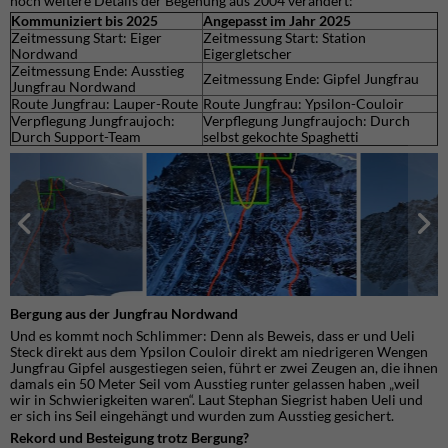
noch weitere Details der Begehung aus 2004 verändert:
Kommuniziert bis 2025
Angepasst im Jahr 2025
Zeitmessung Start: Eiger
Zeitmessung Start: Station
Nordwand
Eigergletscher
Zeitmessung Ende: Ausstieg
Zeitmessung Ende: Gipfel Jungfrau
Jungfrau Nordwand
Route Jungfrau: Lauper-Route
Route Jungfrau: Ypsilon-Couloir
Verpflegung Jungfraujoch:
Verpflegung Jungfraujoch: Durch
Durch Support-Team
selbst gekochte Spaghetti
Bergung aus der Jungfrau Nordwand
Und es kommt noch Schlimmer: Denn als Beweis, dass er und Ueli
Steck direkt aus dem Ypsilon Couloir direkt am niedrigeren Wengen
Jungfrau Gipfel ausgestiegen seien, führt er zwei Zeugen an, die ihnen
damals ein 50 Meter Seil vom Ausstieg runter gelassen haben „weil
wir in Schwierigkeiten waren“. Laut Stephan Siegrist haben Ueli und
er sich ins Seil eingehängt und wurden zum Ausstieg gesichert.
Rekord und Besteigung trotz Bergung?