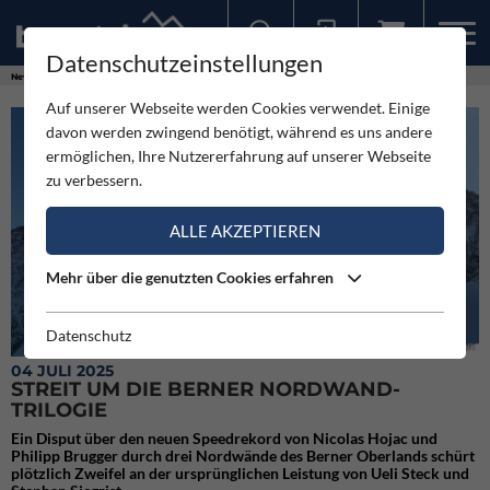
Datenschutzeinstellungen
Sollten Sie bereits ein Konto für unsere App haben, können Sie sich mit diesen Daten auch hier anmelden.
News
Expeditionen
Streit um die Berner Nordwand-Trilogie
Auf unserer Webseite werden Cookies verwendet. Einige
davon werden zwingend benötigt, während es uns andere
ermöglichen, Ihre Nutzererfahrung auf unserer Webseite
zu verbessern.
ALLE AKZEPTIEREN
Mehr über die genutzten Cookies erfahren
Datenschutz
Die Jungfrau von Norden
04 JULI 2025
STREIT UM DIE BERNER NORDWAND-
TRILOGIE
Ein Disput über den neuen Speedrekord von Nicolas Hojac und
Philipp Brugger durch drei Nordwände des Berner Oberlands schürt
plötzlich Zweifel an der ursprünglichen Leistung von Ueli Steck und