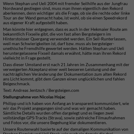
Wenn Stephan und Ueli 2004 mit fremder Seilhilfe aus der Jungfrau
Nordwand gestiegen sind, muss man ihnen eigentlich den Rekord
aberkennen, denn wichtiger als die Frage, ob sie die rechte oder linke
Tour an der Wand gemacht habe, ist wohl, ob sie einen Speedrekord
aus eigener Kraft aufgestellt haben.
Man könnte hier entgegnen, dass es auch in der Hekmaier Route am
bekanntlich Fixseile gibt, die von fast allen Bergsteigern im
Hinterstoisser Quergang verwendet werden. Ein Seil-Runterlassen,
weil man Schwierigkeiten ist, darf bzw. muss als bergsteiger-
unethische Fremdhilfe gewertet werden. Hätten Stephan und Ueli
heruntergelassene Fixseil damals erwähnt, hätte man ihren Rekord
vielleicht in Frage gestellt.
Dass dieser Umstand erst nach 21 Jahren im Zusammenhang mit der
verweigerten Akzeptanz einer weit besseren Leistung und der
nachträglichen Veränderung der Dokumentation zum alten Rekord
ans Licht kommt, gibt dem Ganzen einen unglücklichen und fahlen
Beigeschmack.
Text: Andreas Jentzsch / Bergsteigen.com
Stellungnahme von Nicolas Hojac
Philipp und ich haben von Anfang an transparent kommuniziert, wie
wir das Projekt angegangen sind und was wir gemacht haben.
Sämtliche Details wurden offen dargelegt und es liegen zwei
vollständige GPS-Tracks (Strava), sowie zahlreiche Filmaufnahmen
und Fotos vor, die unsere Begehung klar dokumentieren.
Unsere Routenwahl basierte auf der damaligen Kommunikation von
Stephan Siegrist und Ueli Steck, wie auch sie damals die drei