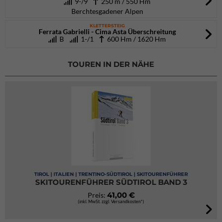
9-/9
250 m / 550 Hm
Berchtesgadener Alpen
KLETTERSTEIG
Ferrata Gabrielli - Cima Asta Überschreitung
B
1-/1
600 Hm / 1620 Hm
TOUREN IN DER NÄHE
TIROL | ITALIEN | TRENTINO-SÜDTIROL | SKITOURENFÜHRER
SKITOURENFÜHRER SÜDTIROL BAND 3
41,00 €
Preis:
(inkl. MwSt. zzgl. Versandkosten*)