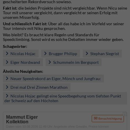
gescheiterten Rekordversuch sowieso.
Fakt ist:
die beiden Projekte sind nicht vergleichbar. Wenn Nicu seine
Tour mit unserer vergleicht, dann vergleicht er seinen Erfolg mit
unserem Misserfolg.
Und schliesslich Fakt ist:
Über all das habe ich im Vorfeld vor seiner
Tour intensiv mit Niku gesprochen.
Was bleibt? Es braucht klare Regeln und Standards für
Speedclimbing. Sonst wird es solche Debatten immer wieder geben.
Schagwörter:
Nicolas Hojac
Brugger Philipp
Stephan Siegrist
Eiger Nordwand
Schummeln im Bergsport
Ähnliche Neuigkeiten:
Neuer Speedrekord an Eiger, Mönch und Jungfrau:
Drei mal Drei Zinnen Marathon
Nicolas Hojac gelingt eine Speedbegehung vom tiefsten Punkt
der Schweiz auf den Höchsten
i
Mammut Eiger
Benachrichtigung
Kollektion
Daten vom 10.08.2026 11:49 Uhr. Angebote ohne Gewähr, Preise können