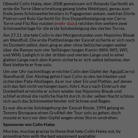
Obwohl Colin Haley, dem 2008 gemeinsam mit Rolando Garibotti als
erste die Torre Überschreitung gelang (siehe Webtipps), genau zum
Ende jenes Schönwetterfensters in Pagagonien ankam, welches Dörte
Pietron und Rolo Garibotti für ihre Doppelbesteigung von Cerro
Torre und Fitz Roy nutzten (
mehr dazu
) reichten ihm weitere zwei
Schönwettertage für die erste Solobesteigung des vierten Torres.
Am 27.11. startete Colin in den Morgenstunden vom Niponino Biwak
am Wandfuß. Die erste Platttenlänge der Exocet sicherte er sich noch
im Dunkeln selbst, dann ging es aber ohne Seilsicherungen weiter
über die Rampe zum vier Seillängen langen Kamin (WI4, WI5, WI5,
und WI4). Lediglich in der dritten und vierten Länge und in einer
glatten Länge nach dem Kamin sicherte er sich selbst teilweise, den
Rest kletterte er free solo.
Um vier Uhr nachmittags erreichte Colin den Gipfel der Aguja(Cerro)
Standhardt. Der Abstieg gehört laut Colin zu den leichtesten und
sichersten Pata-Abstiegen, da er nur über Eis und Platten, auf denen
sich das Seil nicht verhängen kann, führt. Kurz nach Einbruch der
Dunkelheit erreichte er schon wieder das Niponino Biwak und
schlief erstmal die restliche Nacht durch. In der selben Nacht schloss
sich auch das Schönwetterfenster mit Schnee und Regen.
Es war die erste Solobegehung der Exocet Route. 1994 gelang es
Tommy Bonapace einen Großteil der Tour solo zu gehen, doch
musste er kurz vor dem Gipfel wegen eines Sturm umdrehen.
Sponsoren von Colin Haley
Muchas, muchas gracias to those that help Colin Haley out, by
providing him with the best equipment available: