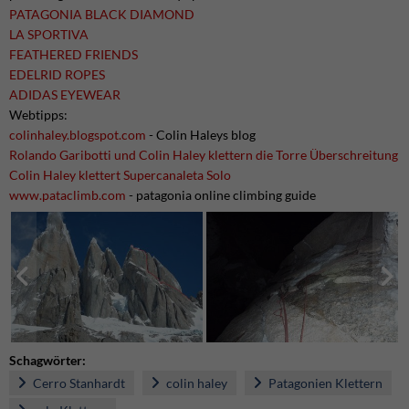
PATAGONIA
BLACK DIAMOND
LA SPORTIVA
FEATHERED FRIENDS
EDELRID ROPES
ADIDAS EYEWEAR
Webtipps:
colinhaley.blogspot.com
- Colin Haleys blog
Rolando Garibotti und Colin Haley klettern die Torre Überschreitung
Colin Haley klettert Supercanaleta Solo
www.pataclimb.com
- patagonia online climbing guide
Schagwörter:
Cerro Stanhardt
colin haley
Patagonien Klettern