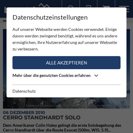
Datenschutzeinstellungen
Sollten Sie bereits ein Konto für unsere App haben, können Sie sich mit diesen Daten auch hier anmelden.
News
Expeditionen
Cerro Standhardt Solo
Auf unserer Webseite werden Cookies verwendet. Einige
davon werden zwingend benötigt, während es uns andere
ermöglichen, Ihre Nutzererfahrung auf unserer Webseite
zu verbessern.
ALLE AKZEPTIEREN
Mehr über die genutzten Cookies erfahren
Datenschutz
Gipfelblick hinüber zu Cerro Torre, Torre Egger und Punta Herron @ Colin Haley
06 DEZEMBER 2010
CERRO STANDHARDT SOLO
Dem Amerikaner Colin Haley gelingt die erste Solobegehung des
Cerro Standhardt über die Route Exocet (500m, WI5, 5.9)...