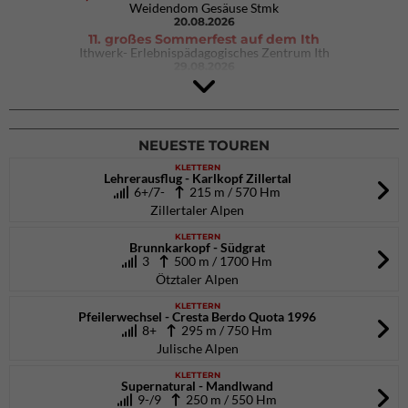
Weidendom Gesäuse Stmk
20.08.2026
11. großes Sommerfest auf dem Ith
Ithwerk- Erlebnispädagogisches Zentrum Ith
29.08.2026
4Blocs KIDS 2026
DAV Kletter- & Boulderzentrum München Süd (Thalkirchen)
26.09.2026
NEUESTE TOUREN
KLETTERN
Lehrerausflug - Karlkopf Zillertal
6+/7-
215 m / 570 Hm
Zillertaler Alpen
KLETTERN
Brunnkarkopf - Südgrat
3
500 m / 1700 Hm
Ötztaler Alpen
KLETTERN
Pfeilerwechsel - Cresta Berdo Quota 1996
8+
295 m / 750 Hm
Julische Alpen
KLETTERN
Supernatural - Mandlwand
9-/9
250 m / 550 Hm