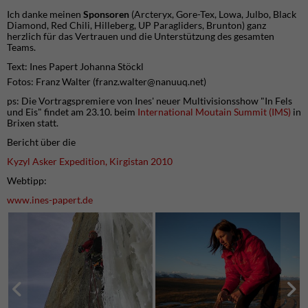
Ich danke meinen
Sponsoren
(Arcteryx, Gore-Tex, Lowa, Julbo, Black
Diamond, Red Chili, Hilleberg, UP Paragliders, Brunton) ganz
herzlich für das Vertrauen und die Unterstützung des gesamten
Teams.
Text: Ines Papert Johanna Stöckl
Fotos: Franz Walter (
franz.walter@nanuuq.net
)
ps: Die
Vortragspremiere
von Ines' neuer Multivisionsshow "In Fels
und Eis" findet am 23.10. beim
International Moutain Summit (IMS)
in
Brixen statt.
Bericht über die
Kyzyl Asker Expedition, Kirgistan 2010
Webtipp:
www.ines-papert.de