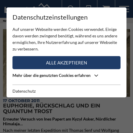
Datenschutzeinstellungen
Sollten Sie bereits ein Konto für unsere App haben, können Sie sich mit diesen Daten auch hier anmelden.
News
Expeditionen
Euphorie, Rückschlag und ein Quantum Trost
Auf unserer Webseite werden Cookies verwendet. Einige
davon werden zwingend benötigt, während es uns andere
ermöglichen, Ihre Nutzererfahrung auf unserer Webseite
zu verbessern.
ALLE AKZEPTIEREN
Mehr über die genutzten Cookies erfahren
Datenschutz
Ines Papert bei der Erstbegehung der Quantum of Solace (c) Franz Walter |visualimpact.ch
17 OKTOBER 2011
EUPHORIE, RÜCKSCHLAG UND EIN
QUANTUM TROST
Erneuter Versuch von Ines Papert am Kyzyl Asker, Nördlicher
Himalaja…
Nach meiner letzten Expedition mit Thomas Senf und Wolfgang