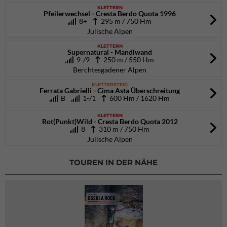
KLETTERN
Pfeilerwechsel - Cresta Berdo Quota 1996
8+
295 m / 750 Hm
Julische Alpen
KLETTERN
Supernatural - Mandlwand
9-/9
250 m / 550 Hm
Berchtesgadener Alpen
KLETTERSTEIG
Ferrata Gabrielli - Cima Asta Überschreitung
B
1-/1
600 Hm / 1620 Hm
KLETTERN
Rot(Punkt)Wild - Cresta Berdo Quota 2012
8
310 m / 750 Hm
Julische Alpen
TOUREN IN DER NÄHE