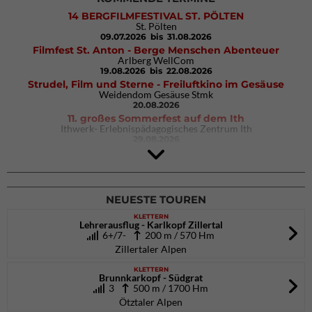
14 BERGFILMFESTIVAL ST. PÖLTEN
St. Pölten
09.07.2026
bis 31.08.2026
Filmfest St. Anton - Berge Menschen Abenteuer
Arlberg WellCom
19.08.2026
bis 22.08.2026
Strudel, Film und Sterne - Freiluftkino im Gesäuse
Weidendom Gesäuse Stmk
20.08.2026
11. großes Sommerfest auf dem Ith
Ithwerk- Erlebnispädagogisches Zentrum Ith
29.08.2026
Rock Master Arco
Arco (IT)
02.10.2026
bis 04.10.2026
NEUESTE TOUREN
KLETTERN
Lehrerausflug - Karlkopf Zillertal
6+/7-
200 m / 570 Hm
Zillertaler Alpen
KLETTERN
Brunnkarkopf - Südgrat
3
500 m / 1700 Hm
Ötztaler Alpen