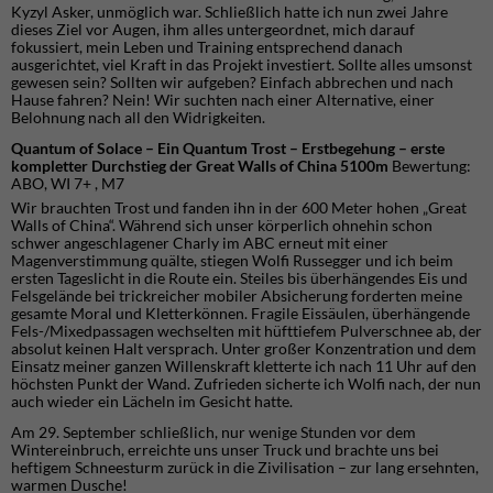
Kyzyl Asker, unmöglich war. Schließlich hatte ich nun zwei Jahre
dieses Ziel vor Augen, ihm alles untergeordnet, mich darauf
fokussiert, mein Leben und Training entsprechend danach
ausgerichtet, viel Kraft in das Projekt investiert. Sollte alles umsonst
gewesen sein? Sollten wir aufgeben? Einfach abbrechen und nach
Hause fahren? Nein! Wir suchten nach einer Alternative, einer
Belohnung nach all den Widrigkeiten.
Quantum of Solace – Ein Quantum Trost – Erstbegehung – erste
kompletter Durchstieg der Great Walls of China 5100m
Bewertung:
ABO, WI 7+ , M7
Wir brauchten Trost und fanden ihn in der 600 Meter hohen „Great
Walls of China“. Während sich unser körperlich ohnehin schon
schwer angeschlagener Charly im ABC erneut mit einer
Magenverstimmung quälte, stiegen Wolfi Russegger und ich beim
ersten Tageslicht in die Route ein. Steiles bis überhängendes Eis und
Felsgelände bei trickreicher mobiler Absicherung forderten meine
gesamte Moral und Kletterkönnen. Fragile Eissäulen, überhängende
Fels-/Mixedpassagen wechselten mit hüfttiefem Pulverschnee ab, der
absolut keinen Halt versprach. Unter großer Konzentration und dem
Einsatz meiner ganzen Willenskraft kletterte ich nach 11 Uhr auf den
höchsten Punkt der Wand. Zufrieden sicherte ich Wolfi nach, der nun
auch wieder ein Lächeln im Gesicht hatte.
Am 29. September schließlich, nur wenige Stunden vor dem
Wintereinbruch, erreichte uns unser Truck und brachte uns bei
heftigem Schneesturm zurück in die Zivilisation – zur lang ersehnten,
warmen Dusche!