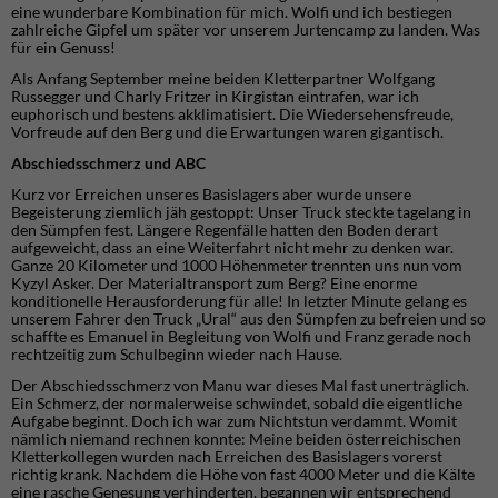
eine wunderbare Kombination für mich. Wolfi und ich bestiegen
zahlreiche Gipfel um später vor unserem Jurtencamp zu landen. Was
für ein Genuss!
Als Anfang September meine beiden Kletterpartner Wolfgang
Russegger und Charly Fritzer in Kirgistan eintrafen, war ich
euphorisch und bestens akklimatisiert. Die Wiedersehensfreude,
Vorfreude auf den Berg und die Erwartungen waren gigantisch.
Abschiedsschmerz und ABC
Kurz vor Erreichen unseres Basislagers aber wurde unsere
Begeisterung ziemlich jäh gestoppt: Unser Truck steckte tagelang in
den Sümpfen fest. Längere Regenfälle hatten den Boden derart
aufgeweicht, dass an eine Weiterfahrt nicht mehr zu denken war.
Ganze 20 Kilometer und 1000 Höhenmeter trennten uns nun vom
Kyzyl Asker. Der Materialtransport zum Berg? Eine enorme
konditionelle Herausforderung für alle! In letzter Minute gelang es
unserem Fahrer den Truck „Ural“ aus den Sümpfen zu befreien und so
schaffte es Emanuel in Begleitung von Wolfi und Franz gerade noch
rechtzeitig zum Schulbeginn wieder nach Hause.
Der Abschiedsschmerz von Manu war dieses Mal fast unerträglich.
Ein Schmerz, der normalerweise schwindet, sobald die eigentliche
Aufgabe beginnt. Doch ich war zum Nichtstun verdammt. Womit
nämlich niemand rechnen konnte: Meine beiden österreichischen
Kletterkollegen wurden nach Erreichen des Basislagers vorerst
richtig krank. Nachdem die Höhe von fast 4000 Meter und die Kälte
eine rasche Genesung verhinderten, begannen wir entsprechend