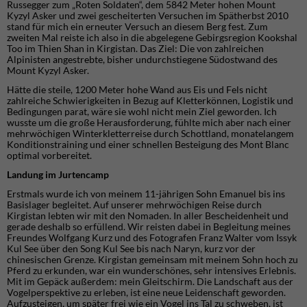
Russegger zum „Roten Soldaten“, dem 5842 Meter hohen Mount
Kyzyl Asker und zwei gescheiterten Versuchen im Spätherbst 2010
stand für mich ein erneuter Versuch an diesem Berg fest. Zum
zweiten Mal reiste ich also in die abgelegene Gebirgsregion Kookshal
Too im Thien Shan in Kirgistan. Das Ziel: Die von zahlreichen
Alpinisten angestrebte, bisher undurchstiegene Südostwand des
Mount Kyzyl Asker.
Hätte die steile, 1200 Meter hohe Wand aus Eis und Fels nicht
zahlreiche Schwierigkeiten in Bezug auf Kletterkönnen, Logistik und
Bedingungen parat, wäre sie wohl nicht mein Ziel geworden. Ich
wusste um die große Herausforderung, fühlte mich aber nach einer
mehrwöchigen Winterkletterreise durch Schottland, monatelangem
Konditionstraining und einer schnellen Besteigung des Mont Blanc
optimal vorbereitet.
Landung im Jurtencamp
Erstmals wurde ich von meinem 11-jährigen Sohn Emanuel bis ins
Basislager begleitet. Auf unserer mehrwöchigen Reise durch
Kirgistan lebten wir mit den Nomaden. In aller Bescheidenheit und
gerade deshalb so erfüllend. Wir reisten dabei in Begleitung meines
Freundes Wolfgang Kurz und des Fotografen Franz Walter vom Issyk
Kul See über den Song Kul See bis nach Naryn, kurz vor der
chinesischen Grenze. Kirgistan gemeinsam mit meinem Sohn hoch zu
Pferd zu erkunden, war ein wunderschönes, sehr intensives Erlebnis.
Mit im Gepäck außerdem: mein Gleitschirm. Die Landschaft aus der
Vogelperspektive zu erleben, ist eine neue Leidenschaft geworden.
Aufzusteigen, um später frei wie ein Vogel ins Tal zu schweben, ist