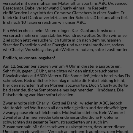
verspätet mit dem mühsamen Materialtransport ins ABC (Advanced
Basecamp). Dabei verschwand Charly einmal im Respekt
einflößenden Labyrinth des Comorva Gletschers in einer Spalte. Er
blieb Gott sei Dank unverletzt, aber der Schock saß bei uns allen tief.
Erst nach 10 Tagen erreichten wir unser ABC.
Ein Wettercheck beim Meteorologen Karl Gabl aus Innsbruck
versprach mehrere Tage stabiles Hochdruckwetter. Sollten wir unser
Ziel schon jetzt versuchen? Ich fühlte mich nach dem mühsamen
Start der Expedition voller Energie und war total motiviert, sodass
wir Charlys Vorschlag, das gute Wetter zu nutzen, sofort zustimmten.
Endlich, es konnte losgehen!
Am 12. September stiegen wir um 4 Uhr in die steile Eisroute ein.
Sehr früh, gegen 10 Uhr, erreichten wir den einzig brauchbaren
Biwaksitzplatz auf 5300 Metern. Die Sonne ließ jedoch bereits das Eis
schmelzen. Bedrohlicher Eisschlag machte die Entscheidung leicht,
hier den nächsten frühen Morgen abzuwarten. Doch Charly äußerte
bald sehr deutliche Symptome eines beginnenden Hirnödems. Die
Entscheidung war klar: sofort abseilen!
Zwar erholte sich Charly - Gott sei Dank - wieder im ABC, jedoch
stellte sich bei Wolfi nach all den Widrigkeiten und der einwöchigen
Zwangspause ein schleichendes Motivationstief ein. Kein Wunder!
Zweifel und immer wiederkehrende gesundheitliche Probleme
schwächten das gesamte Team, strapazierten uns auch im
Zusammenhalt. Mir fiel es schwer zu akzeptieren, dass unter diesen
Umständen ein weiterer Versuch an meinem Traumberg, dem Mount