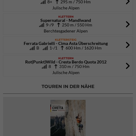
8+
295 m / 750 Hm
Julische Alpen
KLETTERN
Supernatural - Mandlwand
9-/9
250 m / 550 Hm
Berchtesgadener Alpen
KLETTERSTEIG
Ferrata Gabrielli - Cima Asta Überschreitung
B
1-/1
600 Hm / 1620 Hm
KLETTERN
Rot(Punkt)Wild - Cresta Berdo Quota 2012
8
310 m / 750 Hm
Julische Alpen
TOUREN IN DER NÄHE