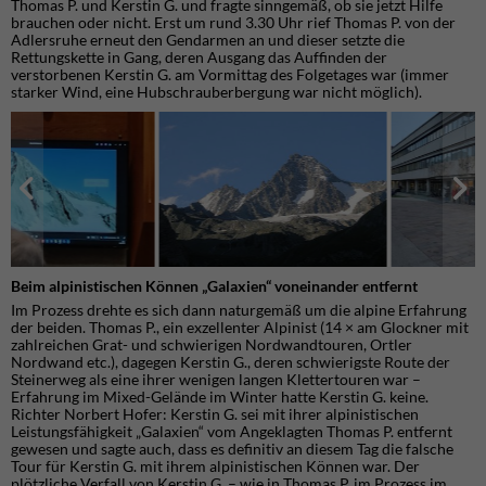
Thomas P. und Kerstin G. und fragte sinngemäß, ob sie jetzt Hilfe
brauchen oder nicht. Erst um rund 3.30 Uhr rief Thomas P. von der
Adlersruhe erneut den Gendarmen an und dieser setzte die
Rettungskette in Gang, deren Ausgang das Auffinden der
verstorbenen Kerstin G. am Vormittag des Folgetages war (immer
starker Wind, eine Hubschrauberbergung war nicht möglich).
Beim alpinistischen Können „Galaxien“ voneinander entfernt
Im Prozess drehte es sich dann naturgemäß um die alpine Erfahrung
der beiden. Thomas P., ein exzellenter Alpinist (14 × am Glockner mit
zahlreichen Grat- und schwierigen Nordwandtouren, Ortler
Nordwand etc.), dagegen Kerstin G., deren schwierigste Route der
Steinerweg als eine ihrer wenigen langen Klettertouren war –
Erfahrung im Mixed-Gelände im Winter hatte Kerstin G. keine.
Richter Norbert Hofer: Kerstin G. sei mit ihrer alpinistischen
Leistungsfähigkeit „Galaxien“ vom Angeklagten Thomas P. entfernt
gewesen und sagte auch, dass es definitiv an diesem Tag die falsche
Tour für Kerstin G. mit ihrem alpinistischen Können war. Der
plötzliche Verfall von Kerstin G. – wie in Thomas P. im Prozess im