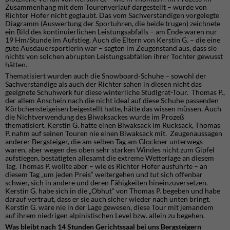
Zusammenhang mit dem Tourenverlauf dargestellt – wurde von
Richter Hofer nicht geglaubt. Das vom Sachverständigen vorgelegte
Diagramm (Auswertung der Sportuhren, die beide trugen) zeichnete
ein Bild des kontinuierlichen Leistungsabfalls – am Ende waren nur
19 Hm/Stunde im Aufstieg. Auch die Eltern von Kerstin G. – die eine
gute Ausdauersportlerin war – sagten im Zeugenstand aus, dass sie
nichts von solchen abrupten Leistungsabfällen ihrer Tochter gewusst
hätten.
Thematisiert wurden auch die Snowboard-Schuhe – sowohl der
Sachverständige als auch der Richter sahen in diesen nicht das
geeignete Schuhwerk für diese winterliche Stüdlgrat-Tour. Thomas P.,
der allem Anschein nach die nicht ideal auf diese Schuhe passenden
Körbchensteigeisen beigestellt hatte, hätte das wissen müssen. Auch
die Nichtverwendung des Biwaksackes wurde im Prozeß
thematisiert. Kerstin G. hatte einen Biwaksack im Rucksack, Thomas
P. nahm auf seinen Touren nie einen Biwaksack mit. Zeugenaussagen
anderer Bergsteiger, die am selben Tag am Glockner unterwegs
waren, aber wegen des oben sehr starken Windes nicht zum Gipfel
aufstiegen, bestätigten allesamt die extreme Wetterlage an diesem
Tag. Thomas P. wollte aber – wie es Richter Hofer ausführte – an
diesem Tag „um jeden Preis“ weitergehen und tut sich offenbar
schwer, sich in andere und deren Fähigkeiten hineinzuversetzen.
Kerstin G. habe sich in die „Obhut“ von Thomas P. begeben und habe
darauf vertraut, dass er sie auch sicher wieder nach unten bringt.
Kerstin G. wäre nie in der Lage gewesen, diese Tour mit jemandem
auf ihrem niedrigen alpinistischen Level bzw. allein zu begehen.
Was bleibt nach 14 Stunden Gerichtssaal bei uns Bergsteigern