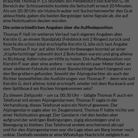
brauchte Thomas P. 1,5 Stunden; ein Pendelsturz von Kerstin G. im
Bereich der Schlüsselstelle kostete die Seilschaft erneut 20 Minuten.
Als um 20:30 Uhr ein Hubschrauber mit Suchscheinwerfer den Grat
ableuchtete, gaben die beiden Bergsteiger keine Signale ab, die auf
eine Notsituation deuten würden.
Die unterschiedlichen Angaben über die Auffindeposition
Thomas P. ließ im weiteren Verlauf nach eigenen Angaben aber
Kerstin G. an einem Standplatz (Felsblock mit 2 Ringen) zurück und
fixierte die schon total erschöpfte Kerstin G. (die sich laut Angabe
von Thomas P. nur auf allen Vieren fortbewegen konnte) an einer
„Köpferlschlinge“ (obwohl dort 2 Bohrhaken waren) und ging alleine
in Richtung Adlerruhe um Hilfe zu holen. Die Auffindeposition von
Kerstin P. war aber eine andere – sie wurde ein paar Meter tiefer an
einer steileren Felsstufe mit einer Bandschlinge fixiert hängend von
den Bergrettern gefunden. Sowohl der Alpingutachter als auch der
Richter bezweifelten die Ausführungen von Thomas P. – denn wie soll
Kerstin G. dort alleine, total erschöpft, wieder mit dem Rucksack und
dem Splitboard am Rücken hingekommen sein?
Zu diesem Zeitpunkt – um ca. 00:30 Uhr – tätigte Thomas P. auch ein
Telefonat mit einem Alpingendarmen. Thomas P. sagte in der
Verhandlung, dieses Telefonat wäre ein Notruf gewesen. Der
Alpingendarm sagte aber im Zeugenstand, Thomas P. hätte nichts von
einer Notsituation gesagt. Der Gendarm riet den beiden aber
aufgrund der widrigen Bedingungen, zügig abzusteigen und in
Bewegung zu bleiben. Das Telefonat endete anscheinend abrupt
und für den Alpingendarmen war die Lage oben am Berg immer noch
unklar. Deshalb sendete er eine WhatsApp-Nachricht zeitgleich an