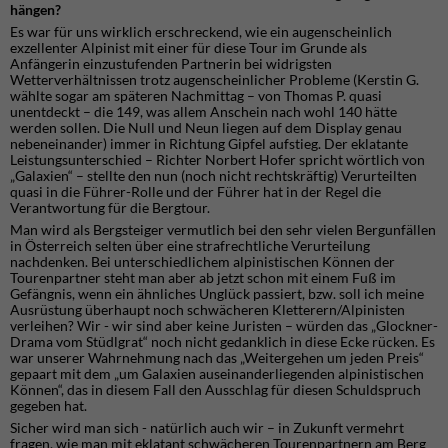
hängen?
Es war für uns wirklich erschreckend, wie ein augenscheinlich
exzellenter Alpinist mit einer für diese Tour im Grunde als
Anfängerin einzustufenden Partnerin bei widrigsten
Wetterverhältnissen trotz augenscheinlicher Probleme (Kerstin G.
wählte sogar am späteren Nachmittag – von Thomas P. quasi
unentdeckt – die 149, was allem Anschein nach wohl 140 hätte
werden sollen. Die Null und Neun liegen auf dem Display genau
nebeneinander) immer in Richtung Gipfel aufstieg. Der eklatante
Leistungsunterschied – Richter Norbert Hofer spricht wörtlich von
„Galaxien“ – stellte den nun (noch nicht rechtskräftig) Verurteilten
quasi in die Führer-Rolle und der Führer hat in der Regel die
Verantwortung für die Bergtour.
Man wird als Bergsteiger vermutlich bei den sehr vielen Bergunfällen
in Österreich selten über eine strafrechtliche Verurteilung
nachdenken. Bei unterschiedlichem alpinistischen Können der
Tourenpartner steht man aber ab jetzt schon mit einem Fuß im
Gefängnis, wenn ein ähnliches Unglück passiert, bzw. soll ich meine
Ausrüstung überhaupt noch schwächeren Kletterern/Alpinisten
verleihen? Wir - wir sind aber keine Juristen – würden das „Glockner-
Drama vom Stüdlgrat“ noch nicht gedanklich in diese Ecke rücken. Es
war unserer Wahrnehmung nach das „Weitergehen um jeden Preis“
gepaart mit dem „um Galaxien auseinanderliegenden alpinistischen
Können“, das in diesem Fall den Ausschlag für diesen Schuldspruch
gegeben hat.
Sicher wird man sich - natürlich auch wir – in Zukunft vermehrt
fragen, wie man mit eklatant schwächeren Tourenpartnern am Berg