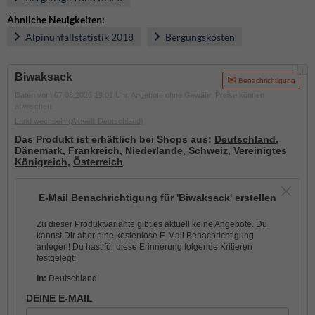
Ähnliche Neuigkeiten:
Alpinunfallstatistik 2018
Bergungskosten
i
Biwaksack
Benachrichtigung
Daten vom 07.08.2026 19:01 Uhr. Angebote ohne Gewähr, Preise können
abweichen.
Land wechseln
(Aktuell: Deutschland)
Das Produkt ist erhältlich bei Shops aus:
Deutschland
,
Dänemark
,
Frankreich
,
Niederlande
,
Schweiz
,
Vereinigtes
Königreich
,
Österreich
E-Mail Benachrichtigung für 'Biwaksack' erstellen
Zu dieser Produktvariante gibt es aktuell keine Angebote. Du
kannst Dir aber eine kostenlose E-Mail Benachrichtigung
anlegen! Du hast für diese Erinnerung folgende Kritieren
festgelegt:
In:
Deutschland
DEINE E-MAIL