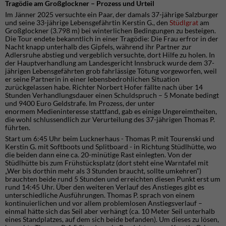
Tragödie am Großglockner – Prozess und Urteil
Im Jänner 2025 versuchte ein Paar, der damals 37-jährige Salzburger
und seine 33-jährige Lebensgefährtin Kerstin G., den
Stüdlgrat
am
Großglockner (3.798 m) bei winterlichen Bedingungen zu besteigen.
Die Tour endete bekanntlich in einer Tragödie: Die Frau erfror in der
Nacht knapp unterhalb des Gipfels, während ihr Partner zur
Adlersruhe abstieg und vergeblich versuchte, dort Hilfe zu holen. In
der Hauptverhandlung am Landesgericht Innsbruck wurde dem 37-
jährigen Lebensgefährten grob fahrlässige Tötung vorgeworfen, weil
er seine Partnerin in einer lebensbedrohlichen Situation
zurückgelassen habe. Richter Norbert Hofer fällte nach über 14
Stunden Verhandlungsdauer einen Schuldspruch – 5 Monate bedingt
und 9400 Euro Geldstrafe. Im Prozess, der unter
enormem Medieninteresse stattfand, gab es einige Ungereimtheiten,
die wohl schlussendlich zur Verurteilung des 37-jährigen Thomas P.
führten.
Start um 6:45 Uhr beim Lucknerhaus - Thomas P. mit Tourenski und
Kerstin G. mit Softboots und Splitboard - in Richtung Stüdlhütte, wo
die beiden dann eine ca. 20-minütige Rast einlegten. Von der
Stüdlhütte bis zum Frühstücksplatz (dort steht eine Warntafel mit
„Wer bis dorthin mehr als 3 Stunden braucht, sollte umkehren“)
brauchten beide rund 5 Stunden und erreichten diesen Punkt erst um
rund 14:45 Uhr. Über den weiteren Verlauf des Anstieges gibt es
unterschiedliche Ausführungen. Thomas P. sprach von einem
kontinuierlichen und vor allem problemlosen Anstiegsverlauf –
einmal hätte sich das Seil aber verhängt (ca. 10 Meter Seil unterhalb
eines Standplatzes, auf dem sich beide befanden). Um dieses zu lösen,