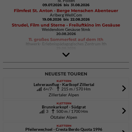
St. Pölten
09.07.2026
bis 31.08.2026
Filmfest St. Anton - Berge Menschen Abenteuer
Arlberg WellCom
19.08.2026
bis 22.08.2026
Strudel, Film und Sterne - Freiluftkino im Gesäuse
Weidendom Gesäuse Stmk
20.08.2026
11. großes Sommerfest auf dem Ith
Ithwerk- Erlebnispädagogisches Zentrum Ith
29.08.2026
4Blocs KIDS 2026
DAV Kletter- & Boulderzentrum München Süd (Thalkirchen)
26.09.2026
NEUESTE TOUREN
KLETTERN
Lehrerausflug - Karlkopf Zillertal
6+/7-
215 m / 570 Hm
Zillertaler Alpen
KLETTERN
Brunnkarkopf - Südgrat
3
500 m / 1700 Hm
Ötztaler Alpen
KLETTERN
Pfeilerwechsel - Cresta Berdo Quota 1996