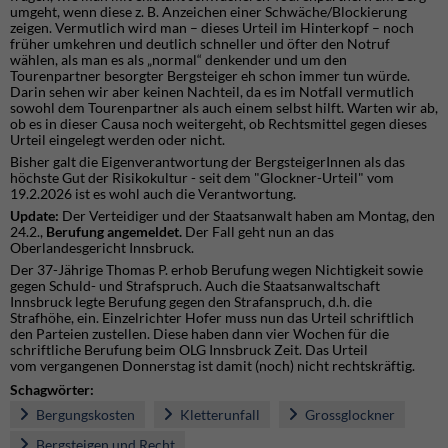
umgeht, wenn diese z. B. Anzeichen einer Schwäche/Blockierung
zeigen. Vermutlich wird man – dieses Urteil im Hinterkopf – noch
früher umkehren und deutlich schneller und öfter den Notruf
wählen, als man es als „normal“ denkender und um den
Tourenpartner besorgter Bergsteiger eh schon immer tun würde.
Darin sehen wir aber keinen Nachteil, da es im Notfall vermutlich
sowohl dem Tourenpartner als auch einem selbst hilft. Warten wir ab,
ob es in dieser Causa noch weitergeht, ob Rechtsmittel gegen dieses
Urteil eingelegt werden oder nicht.
Bisher galt die Eigenverantwortung der BergsteigerInnen als das
höchste Gut der Risikokultur - seit dem "Glockner-Urteil" vom
19.2.2026 ist es wohl auch die Verantwortung.
Update:
Der Verteidiger und der Staatsanwalt haben am Montag, den
24.2.,
Berufung angemeldet.
Der Fall geht nun an das
Oberlandesgericht Innsbruck.
Der 37-Jährige Thomas P. erhob Berufung wegen Nichtigkeit sowie
gegen Schuld- und Strafspruch. Auch die Staatsanwaltschaft
Innsbruck legte Berufung gegen den Strafanspruch, d.h. die
Strafhöhe, ein. Einzelrichter Hofer muss nun das Urteil schriftlich
den Parteien zustellen. Diese haben dann vier Wochen für die
schriftliche Berufung beim OLG Innsbruck Zeit. Das Urteil
vom vergangenen Donnerstag ist damit (noch) nicht rechtskräftig.
Schagwörter:
Bergungskosten
Kletterunfall
Grossglockner
Bergsteigen und Recht