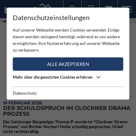
Datenschutzeinstellungen
Sollten Sie bereits ein Konto für unsere App haben, können Sie sich mit diesen Daten auch hier anmelden.
News
Expeditionen
Der Schuldspruch im Glockner Drama Prozess
Auf unserer Webseite werden Cookies verwendet. Einige
davon werden zwingend benötigt, während es uns andere
ermöglichen, Ihre Nutzererfahrung auf unserer Webseite
zu verbessern.
ALLE AKZEPTIEREN
Mehr über die genutzten Cookies erfahren
Datenschutz
Medieninformation Erfrierungstod am Großglockner Schuldspruch
19 FEBRUAR 2026
DER SCHULDSPRUCH IM GLOCKNER DRAMA
PROZESS
Der Salzburger Bergsteiger Thomas P. wurde im "Glockner-Drama-
Prozess" von Richter Norbert Hofer schuldig gesprochen. Urteil
nicht rechtskräftig.