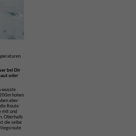
emperaturen
ar bei Dir
haut oder
h wusste
r 200m hohen
haben aber
 die Route
e mit und
en. Oberhalb
kt die selbe
stiegsroute