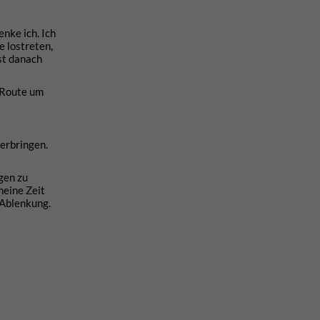
nke ich. Ich
e lostreten,
st danach
i Route um
erbringen.
gen zu
meine Zeit
 Ablenkung.