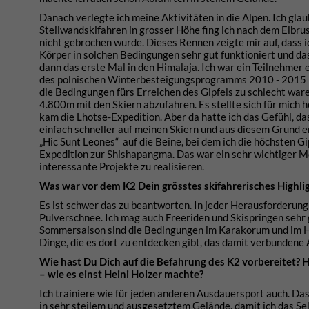
Danach verlegte ich meine Aktivitäten in die Alpen. Ich gl
Steilwandskifahren in grosser Höhe fing ich nach dem Elbrus
nicht gebrochen wurde. Dieses Rennen zeigte mir auf, dass ic
Körper in solchen Bedingungen sehr gut funktioniert und dass
dann das erste Mal in den Himalaja. Ich war ein Teilnehmer 
des polnischen Winterbesteigungsprogramms 2010 - 2015 im
die Bedingungen fürs Erreichen des Gipfels zu schlecht war
4.800m mit den Skiern abzufahren. Es stellte sich für mich 
kam die Lhotse-Expedition. Aber da hatte ich das Gefühl, da
einfach schneller auf meinen Skiern und aus diesem Grund e
„Hic Sunt Leones“ auf die Beine, bei dem ich die höchsten Gi
Expedition zur Shishapangma. Das war ein sehr wichtiger Mo
interessante Projekte zu realisieren.
Was war vor dem K2 Dein grösstes skifahrerisches Highli
Es ist schwer das zu beantworten. In jeder Herausforderung 
Pulverschnee. Ich mag auch Freeriden und Skispringen sehr 
Sommersaison sind die Bedingungen im Karakorum und im Hi
Dinge, die es dort zu entdecken gibt, das damit verbundene
Wie hast Du Dich auf die Befahrung des K2 vorbereitet? Ha
– wie es einst Heini Holzer machte?
Ich trainiere wie für jeden anderen Ausdauersport auch. Das 
in sehr steilem und ausgesetztem Gelände, damit ich das S