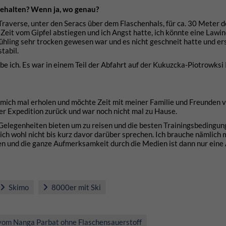
gehalten? Wenn ja, wo genau?
Traverse, unter den Seracs über dem Flaschenhals, für ca. 30 Meter de
Zeit vom Gipfel abstiegen und ich Angst hatte, ich könnte eine Lawin
rühling sehr trocken gewesen war und es nicht geschneit hatte und er
tabil.
ube ich. Es war in einem Teil der Abfahrt auf der Kukuzcka-Piotrowks
 mich mal erholen und möchte Zeit mit meiner Familie und Freunden v
der Expedition zurück und war noch nicht mal zu Hause.
 Gelegenheiten bieten um zu reisen und die besten Trainingsbedingun
 ich wohl nicht bis kurz davor darüber sprechen. Ich brauche nämlich 
en und die ganze Aufmerksamkeit durch die Medien ist dann nur eine
Skimo
8000er mit Ski
 vom Nanga Parbat ohne Flaschensauerstoff