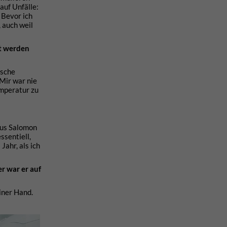
auf Unfälle:
 Bevor ich
, auch weil
zt werden
ische
Mir war nie
emperatur zu
aus Salomon
ssentiell,
Jahr, als ich
r war er auf
iner Hand.