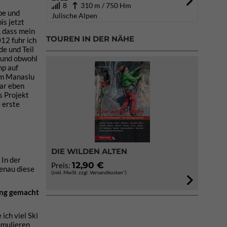
8
310 m / 750 Hm
be und
Julische Alpen
is jetzt
, dass mein
TOUREN IN DER NÄHE
012 fuhr ich
de und Teil
 und obwohl
mp auf
dem Manaslu
war eben
s Projekt
e erste
e
DIE WILDEN ALTEN
 In der
12,90 €
Preis:
enau diese
(inkl. MwSt. zzgl. Versandkosten*)
ning gemacht
ich viel Ski
umulieren