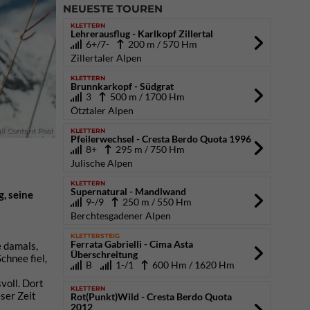
NEUESTE TOUREN
KLETTERN
Lehrerausflug - Karlkopf Zillertal
6+/7-
200 m / 570 Hm
Zillertaler Alpen
KLETTERN
Brunnkarkopf - Südgrat
3
500 m / 1700 Hm
Ötztaler Alpen
KLETTERN
ll Content Pool
Pfeilerwechsel - Cresta Berdo Quota 1996
8+
295 m / 750 Hm
Julische Alpen
KLETTERN
Supernatural - Mandlwand
g, seine
9-/9
250 m / 550 Hm
Berchtesgadener Alpen
KLETTERSTEIG
Ferrata Gabrielli - Cima Asta
e damals,
Überschreitung
chnee fiel,
B
1-/1
600 Hm / 1620 Hm
voll. Dort
KLETTERN
ser Zeit
Rot(Punkt)Wild - Cresta Berdo Quota
2012