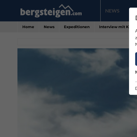
NEWS
PR
Home
News
Expeditionen
Interview mit K2 Sk