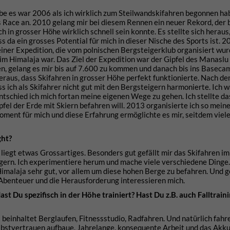
aube es war 2006 als ich wirklich zum Steilwandskifahren begonnen ha
 Race an. 2010 gelang mir bei diesem Rennen ein neuer Rekord, der b
h in grosser Höhe wirklich schnell sein konnte. Es stellte sich heraus
 da ein grosses Potential für mich in dieser Nische des Sports ist. 2
einer Expedition, die vom polnischen Bergsteigerklub organisiert wur
 Himalaja war. Das Ziel der Expedition war der Gipfel des Manaslu
en, gelang es mir bis auf 7.600 zu kommen und danach bis ins Baseca
heraus, dass Skifahren in grosser Höhe perfekt funktionierte. Nach 
ss ich als Skifahrer nicht gut mit den Bergsteigern harmonierte. Ich 
ntschied ich mich fortan meine eigenen Wege zu gehen. Ich stellte da
pfel der Erde mit Skiern befahren will. 2013 organisierte ich so mein
ment für mich und diese Erfahrung ermöglichte es mir, seitdem viel
ght?
liegt etwas Grossartiges. Besonders gut gefällt mir das Skifahren im
gern. Ich experimentiere herum und mache viele verschiedene Dinge.
malaja sehr gut, vor allem um diese hohen Berge zu befahren. Und g
 Abenteuer und die Herausforderung interessieren mich.
st Du spezifisch in der Höhe trainiert? Hast Du z.B. auch Falltrai
beinhaltet Berglaufen, Fitnessstudio, Radfahren. Und natürlich fahre 
elbstvertrauen aufbaue. Jahrelange, konsequente Arbeit und das Akk