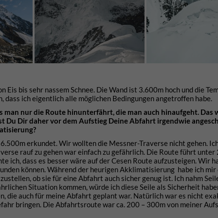
von Eis bis sehr nassem Schnee. Die Wand ist 3.600m hoch und die T
, dass ich eigentlich alle möglichen Bedingungen angetroffen habe.
ss man nur die Route hinunterfährt, die man auch hinaufgeht. Das w
 Hast Du Dir daher vor dem Aufstieg Deine Abfahrt irgendwie angesc
atisierung?
f 6.500m erkundet. Wir wollten die Messner-Traverse nicht gehen. Ic
averse rauf zu gehen war einfach zu gefährlich. Die Route führt unte
hte ich, dass es besser wäre auf der Cesen Route aufzusteigen. Wir 
kunden können. Während der heurigen Akklimatisierung habe ich mir
tellen, ob sie für eine Abfahrt auch sicher genug ist. Ich nahm Seil
fährlichen Situation kommen, würde ich diese Seile als Sicherheit hab
, die auch für meine Abfahrt geplant war. Natürlich war es nicht exa
efahr bringen. Die Abfahrtsroute war ca. 200 – 300m von meiner Auf