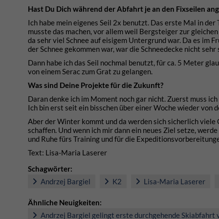
Hast Du Dich während der Abfahrt je an den Fixseilen an
Ich habe mein eigenes Seil 2x benutzt. Das erste Mal in der 
musste das machen, vor allem weil Bergsteiger zur gleichen 
da sehr viel Schnee auf eisigem Untergrund war. Da es im F
der Schnee gekommen war, war die Schneedecke nicht sehr s
Dann habe ich das Seil nochmal benutzt, für ca. 5 Meter gla
von einem Serac zum Grat zu gelangen.
Was sind Deine Projekte für die Zukunft?
Daran denke ich im Moment noch gar nicht. Zuerst muss ich
Ich bin erst seit ein bisschen über einer Woche wieder von 
Aber der Winter kommt und da werden sich sicherlich viele
schaffen. Und wenn ich mir dann ein neues Ziel setze, werde
und Ruhe fürs Training und für die Expeditionsvorbereitung
Text: Lisa-Maria Laserer
Schagwörter:
Andrzej Bargiel
K2
Lisa-Maria Laserer
Ähnliche Neuigkeiten:
Andrzej Bargiel gelingt erste durchgehende Skiabfahrt