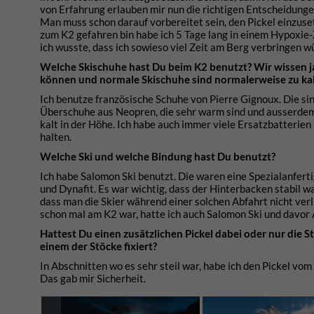
von Erfahrung erlauben mir nun die richtigen Entscheidungen
Man muss schon darauf vorbereitet sein, den Pickel einzuset
zum K2 gefahren bin habe ich 5 Tage lang in einem Hypoxie-Ze
ich wusste, dass ich sowieso viel Zeit am Berg verbringen wü
Welche Skischuhe hast Du beim K2 benutzt? Wir wissen j
können und normale Skischuhe sind normalerweise zu kal
Ich benutze französische Schuhe von Pierre Gignoux. Die sind
Überschuhe aus Neopren, die sehr warm sind und ausserdem 
kalt in der Höhe. Ich habe auch immer viele Ersatzbatterien
halten.
Welche Ski und welche Bindung hast Du benutzt?
Ich habe Salomon Ski benutzt. Die waren eine Spezialanfert
und Dynafit. Es war wichtig, dass der Hinterbacken stabil wa
dass man die Skier während einer solchen Abfahrt nicht verli
schon mal am K2 war, hatte ich auch Salomon Ski und davor 
Hattest Du einen zusätzlichen Pickel dabei oder nur die S
einem der Stöcke fixiert?
In Abschnitten wo es sehr steil war, habe ich den Pickel v
Das gab mir Sicherheit.