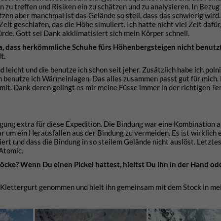
 zu treffen und Risiken ein zu schätzen und zu analysieren. In Bezug 
zen aber manchmal ist das Gelände so steil, dass das schwierig wird.
lt geschlafen, das die Höhe simuliert. Ich hatte nicht viel Zeit dafür
rde. Gott sei Dank akklimatisiert sich mein Körper schnell.
a, dass herkömmliche Schuhe fürs Höhenbergsteigen nicht benut
t.
 leicht und die benutze ich schon seit jeher. Zusätzlich habe ich poln
benutze ich Wärmeinlagen. Das alles zusammen passt gut für mich. 
 mit. Dank deren gelingt es mir meine Füsse immer in der richtigen T
igung extra für diese Expedition. Die Bindung war eine Kombination 
r um ein Herausfallen aus der Bindung zu vermeiden. Es ist wirklich e
ert und dass die Bindung in so steilem Gelände nicht auslöst. Letztes 
Atomic.
töcke? Wenn Du einen Pickel hattest, hieltst Du ihn in der Hand ode
om Klettergurt genommen und hielt ihn gemeinsam mit dem Stock in me