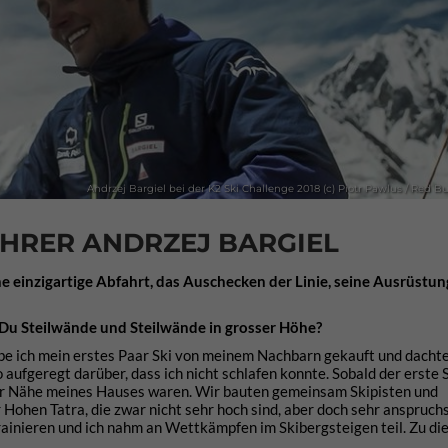
Andrzej Bargiel bei der K2 Ski Challenge 2018 (c) Piotr Pawlus / Red Bu
AHRER ANDRZEJ BARGIEL
e einzigartige Abfahrt, das Auschecken der Linie, seine Ausrüstun
t Du Steilwände und Steilwände in grosser Höhe?
, habe ich mein erstes Paar Ski von meinem Nachbarn gekauft und dacht
aufgeregt darüber, dass ich nicht schlafen konnte. Sobald der erste S
 der Nähe meines Hauses waren. Wir bauten gemeinsam Skipisten und
r Hohen Tatra, die zwar nicht sehr hoch sind, aber doch sehr anspruchs
trainieren und ich nahm an Wettkämpfen im Skibergsteigen teil. Zu die