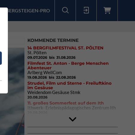
BERGSTEIGEN-PRO
Sollten Sie bereits ein Konto für unsere App haben, können Sie sich mit diesen Daten auch hier anmelden.
KOMMENDE TERMINE
14 BERGFILMFESTIVAL ST. PÖLTEN
St. Pölten
09.07.2026
bis 31.08.2026
Filmfest St. Anton - Berge Menschen
Abenteuer
Arlberg WellCom
19.08.2026
bis 22.08.2026
Strudel, Film und Sterne - Freiluftkino
im Gesäuse
Weidendom Gesäuse Stmk
20.08.2026
11. großes Sommerfest auf dem Ith
Ithwerk- Erlebnispädagogisches Zentrum Ith
29.08.2026
Rock Master Arco
Arco (IT)
02.10.2026
bis 04.10.2026