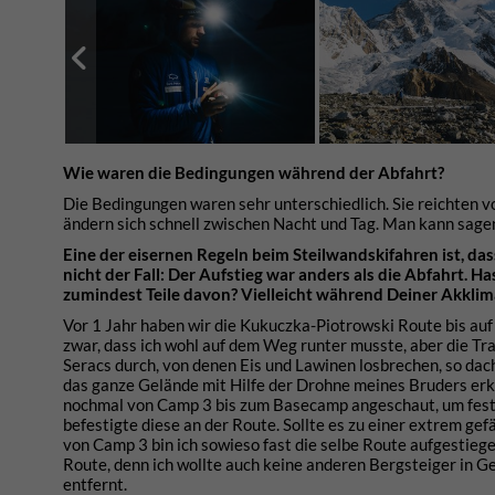
Wie waren die Bedingungen während der Abfahrt?
Die Bedingungen waren sehr unterschiedlich. Sie reichten 
ändern sich schnell zwischen Nacht und Tag. Man kann sagen
Eine der eisernen Regeln beim Steilwandskifahren ist, da
nicht der Fall: Der Aufstieg war anders als die Abfahrt.
zumindest Teile davon? Vielleicht während Deiner Akklim
Vor 1 Jahr haben wir die Kukuczka-Piotrowski Route bis au
zwar, dass ich wohl auf dem Weg runter musste, aber die Tr
Seracs durch, von denen Eis und Lawinen losbrechen, so dac
das ganze Gelände mit Hilfe der Drohne meines Bruders er
nochmal von Camp 3 bis zum Basecamp angeschaut, um festzus
befestigte diese an der Route. Sollte es zu einer extrem ge
von Camp 3 bin ich sowieso fast die selbe Route aufgestiegen
Route, denn ich wollte auch keine anderen Bergsteiger in G
entfernt.