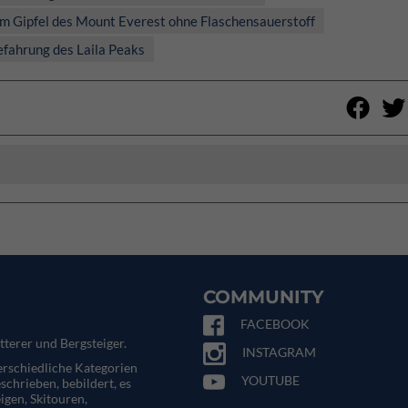
vom Gipfel des Mount Everest ohne Flaschensauerstoff
efahrung des Laila Peaks
COMMUNITY
FACEBOOK
tterer und Bergsteiger.
INSTAGRAM
terschiedliche Kategorien
YOUTUBE
eschrieben, bebildert, es
igen, Skitouren,