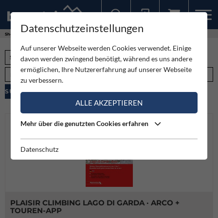
Datenschutzeinstellungen
Sollten Sie bereits ein Konto für unsere App haben, können Sie sich mit diesen Daten auch hier anmelden.
Shop
Auf unserer Webseite werden Cookies verwendet. Einige
Suchbegriff
davon werden zwingend benötigt, während es uns andere
ermöglichen, Ihre Nutzererfahrung auf unserer Webseite
Kategorie
zu verbessern.
ALLE AKZEPTIEREN
Mehr über die genutzten Cookies erfahren
Datenschutz
PLAISIR CLIMBING LAGO DI GARDA · ARCO +
TOUREN-APP