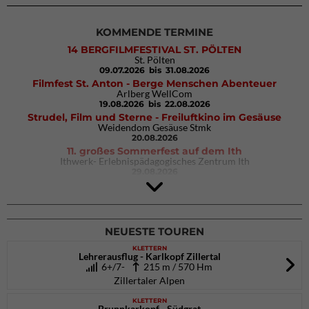
KOMMENDE TERMINE
14 BERGFILMFESTIVAL ST. PÖLTEN
St. Pölten
09.07.2026
bis 31.08.2026
Filmfest St. Anton - Berge Menschen Abenteuer
Arlberg WellCom
19.08.2026
bis 22.08.2026
Strudel, Film und Sterne - Freiluftkino im Gesäuse
Weidendom Gesäuse Stmk
20.08.2026
11. großes Sommerfest auf dem Ith
Ithwerk- Erlebnispädagogisches Zentrum Ith
29.08.2026
4Blocs KIDS 2026
DAV Kletter- & Boulderzentrum München Süd (Thalkirchen)
26.09.2026
NEUESTE TOUREN
KLETTERN
Lehrerausflug - Karlkopf Zillertal
6+/7-
215 m / 570 Hm
Zillertaler Alpen
KLETTERN
Brunnkarkopf - Südgrat