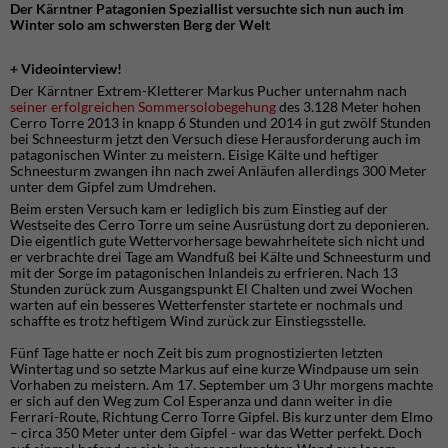
Der Kärntner Patagonien Speziallist versuchte sich nun auch im
Winter solo am schwersten Berg der Welt
+ Videointerview!
Der Kärntner Extrem-Kletterer Markus Pucher unternahm nach
seiner erfolgreichen Sommersolobegehung
des 3.128 Meter hohen
Cerro Torre 2013 in knapp 6 Stunden und 2014 in gut zwölf Stunden
bei Schneesturm jetzt den Versuch diese Herausforderung auch im
patagonischen Winter zu meistern. Eisige Kälte und heftiger
Schneesturm zwangen ihn nach zwei Anläufen allerdings 300 Meter
unter dem Gipfel zum Umdrehen.
Beim ersten Versuch kam er lediglich bis zum Einstieg auf der
Westseite des Cerro Torre um seine Ausrüstung dort zu deponieren.
Die eigentlich gute Wettervorhersage bewahrheitete sich nicht und
er verbrachte drei Tage am Wandfuß bei Kälte und Schneesturm und
mit der Sorge im patagonischen Inlandeis zu erfrieren. Nach 13
Stunden zurück zum Ausgangspunkt El Chalten und zwei Wochen
warten auf ein besseres Wetterfenster startete er nochmals und
schaffte es trotz heftigem Wind zurück zur Einstiegsstelle.
Fünf Tage hatte er noch Zeit bis zum prognostizierten letzten
Wintertag und so setzte Markus auf eine kurze Windpause um sein
Vorhaben zu meistern. Am 17. September um 3 Uhr morgens machte
er sich auf den Weg zum Col Esperanza und dann weiter in die
Ferrari-Route, Richtung Cerro Torre Gipfel. Bis kurz unter dem Elmo
– circa 350 Meter unter dem Gipfel - war das Wetter perfekt. Doch