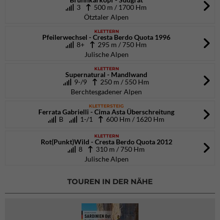
3
500 m / 1700 Hm
Ötztaler Alpen
KLETTERN
Pfeilerwechsel - Cresta Berdo Quota 1996
8+
295 m / 750 Hm
Julische Alpen
KLETTERN
Supernatural - Mandlwand
9-/9
250 m / 550 Hm
Berchtesgadener Alpen
KLETTERSTEIG
Ferrata Gabrielli - Cima Asta Überschreitung
B
1-/1
600 Hm / 1620 Hm
KLETTERN
Rot(Punkt)Wild - Cresta Berdo Quota 2012
8
310 m / 750 Hm
Julische Alpen
TOUREN IN DER NÄHE