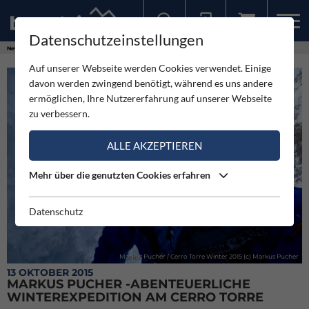
Datenschutzeinstellungen
Sollten Sie bereits ein Konto für unsere App haben, können Sie sich mit diesen Daten auch hier anmelden.
News
Expeditionen
Markus Pucher -Abenteuerliche Winterexpedition am Cerro Torre
Auf unserer Webseite werden Cookies verwendet. Einige
davon werden zwingend benötigt, während es uns andere
ermöglichen, Ihre Nutzererfahrung auf unserer Webseite
zu verbessern.
ALLE AKZEPTIEREN
Mehr über die genutzten Cookies erfahren
Datenschutz
Markus Pucher / Cerro Torre Winter 2015 (c) Markus Pucher
13 OKTOBER 2015
MARKUS PUCHER -ABENTEUERLICHE
WINTEREXPEDITION AM CERRO TORRE