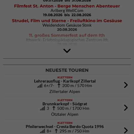
09.07.2026
bis 31.08.2026
Filmfest St. Anton - Berge Menschen Abenteuer
Arlberg WellCom
19.08.2026
bis 22.08.2026
Strudel, Film und Sterne - Freiluftkino im Gesäuse
Weidendom Gesäuse Stmk
20.08.2026
11. großes Sommerfest auf dem Ith
Ithwerk- Erlebnispädagogisches Zentrum Ith
29.08.2026
Rock Master Arco
Arco (IT)
02.10.2026
bis 04.10.2026
NEUESTE TOUREN
KLETTERN
Lehrerausflug - Karlkopf Zillertal
6+/7-
200 m / 570 Hm
Zillertaler Alpen
KLETTERN
Brunnkarkopf - Südgrat
3
500 m / 1700 Hm
Ötztaler Alpen
KLETTERN
Pfeilerwechsel - Cresta Berdo Quota 1996
8+
295 m / 750 Hm