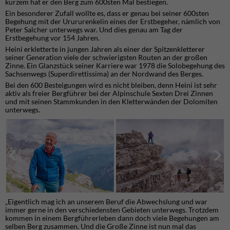
kurzem hat er den Berg zum 600sten Mal bestiegen.
Ein besonderer Zufall wollte es, dass er genau bei seiner 600sten
Begehung mit der Urururenkelin eines der Erstbegeher, nämlich von
Peter Salcher unterwegs war. Und dies genau am Tag der
Erstbegehung vor 154 Jahren.
Heini erkletterte in jungen Jahren als einer der Spitzenkletterer
seiner Generation viele der schwierigsten Routen an der großen
Zinne. Ein Glanzstück seiner Karriere war 1978 die Solobegehung des
Sachsenwegs (Superdirettissima) an der Nordwand des Berges.
Bei den 600 Besteigungen wird es nicht bleiben, denn Heini ist sehr
aktiv als freier Bergführer bei der Alpinschule Sexten Drei Zinnen
und mit seinen Stammkunden in den Kletterwänden der Dolomiten
unterwegs.
„Eigentlich mag ich an unserem Beruf die Abwechslung und war
immer gerne in den verschiedensten Gebieten unterwegs. Trotzdem
kommen in einem Bergführerleben dann doch viele Begehungen am
selben Berg zusammen. Und die Große Zinne ist nun mal das