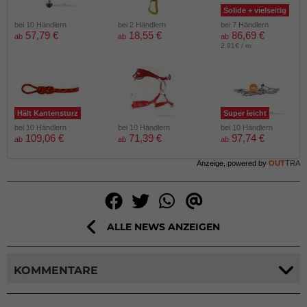
Solide + vielseitig
bei 10 Händlern
bei 2 Händlern
bei 7 Händlern
57,79 €
18,55 €
86,69 €
ab
ab
ab
2.91€ / m
Hält Kantensturz
Super leicht
bei 10 Händlern
bei 10 Händlern
bei 10 Händlern
109,06 €
71,39 €
97,74 €
ab
ab
ab
Anzeige, powered by
OUT
TRA
ALLE NEWS ANZEIGEN
KOMMENTARE