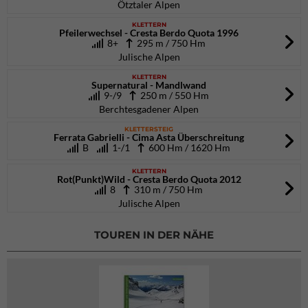
Ötztaler Alpen
KLETTERN
Pfeilerwechsel - Cresta Berdo Quota 1996
8+
295 m / 750 Hm
Julische Alpen
KLETTERN
Supernatural - Mandlwand
9-/9
250 m / 550 Hm
Berchtesgadener Alpen
KLETTERSTEIG
Ferrata Gabrielli - Cima Asta Überschreitung
B
1-/1
600 Hm / 1620 Hm
KLETTERN
Rot(Punkt)Wild - Cresta Berdo Quota 2012
8
310 m / 750 Hm
Julische Alpen
TOUREN IN DER NÄHE