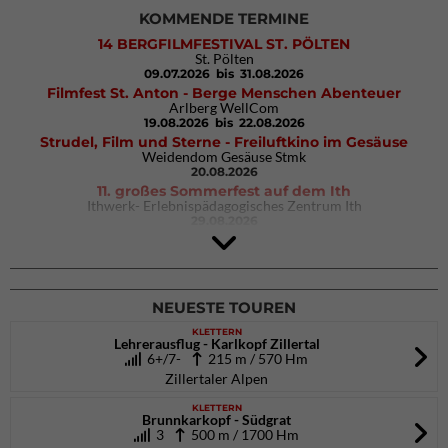
KOMMENDE TERMINE
14 BERGFILMFESTIVAL ST. PÖLTEN
St. Pölten
09.07.2026
bis 31.08.2026
Filmfest St. Anton - Berge Menschen Abenteuer
Arlberg WellCom
19.08.2026
bis 22.08.2026
Strudel, Film und Sterne - Freiluftkino im Gesäuse
Weidendom Gesäuse Stmk
20.08.2026
11. großes Sommerfest auf dem Ith
Ithwerk- Erlebnispädagogisches Zentrum Ith
29.08.2026
4Blocs KIDS 2026
DAV Kletter- & Boulderzentrum München Süd (Thalkirchen)
26.09.2026
NEUESTE TOUREN
KLETTERN
Lehrerausflug - Karlkopf Zillertal
6+/7-
215 m / 570 Hm
Zillertaler Alpen
KLETTERN
Brunnkarkopf - Südgrat
3
500 m / 1700 Hm