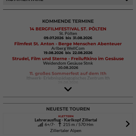
KOMMENDE TERMINE
14 BERGFILMFESTIVAL ST. PÖLTEN
St. Pölten
09.07.2026
bis 31.08.2026
Filmfest St. Anton - Berge Menschen Abenteuer
Arlberg WellCom
19.08.2026
bis 22.08.2026
Strudel, Film und Sterne - Freiluftkino im Gesäuse
Weidendom Gesäuse Stmk
20.08.2026
11. großes Sommerfest auf dem Ith
Ithwerk- Erlebnispädagogisches Zentrum Ith
29.08.2026
4Blocs KIDS 2026
DAV Kletter- & Boulderzentrum München Süd (Thalkirchen)
26.09.2026
NEUESTE TOUREN
KLETTERN
Lehrerausflug - Karlkopf Zillertal
6+/7-
215 m / 570 Hm
Zillertaler Alpen