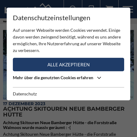
Datenschutzeinstellungen
Sollten Sie bereits ein Konto für unsere App haben, können Sie sich mit diesen Daten auch hier anmelden.
News
Neuigkeiten
Achtung Skitouren Neue Bamberger Hütte
Auf unserer Webseite werden Cookies verwendet. Einige
davon werden zwingend benötigt, während es uns andere
ermöglichen, Ihre Nutzererfahrung auf unserer Webseite
zu verbessern.
ALLE AKZEPTIEREN
Mehr über die genutzten Cookies erfahren
Datenschutz
Die Forststraße bei der Abfahrt von der Neuen Bamberger Hütte
17 DEZEMBER 2023
ACHTUNG SKITOUREN NEUE BAMBERGER
HÜTTE
Achtung Skitouren Neue Bamberger Hütte - die Forststraße
Walmoos wurde massiv geräumt : -(
Achtung Skitouren Neue Bamberger Hütte - die Forststraße