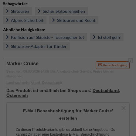
Schagwörter:
Skitouren
Sicher Skitourengehen
Alpine Sicherheit
Skitouren und Recht
Ähnliche Neuigkeiten:
Kollision auf Skipiste - Tourengeher tot
Ist steil geil?
Skitouren-Adapter für Kinder
i
Marker Cruise
Benachrichtigung
Daten vom 09.08.2026 14:06 Uhr. Angebote ohne Gewähr, Preise können
abweichen.
Land wechseln
(Aktuell: Deutschland)
Das Produkt ist erhältlich bei Shops aus:
Deutschland
,
Österreich
E-Mail Benachrichtigung für 'Marker Cruise'
erstellen
Zu dieser Produktvariante gibt es aktuell keine Angebote. Du
kannst Dir aber eine kostenlose E-Mail Benachrichtigung