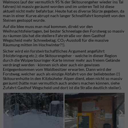
Walmoos (auf der vermutlich 95 % der Skitourengeher wieder ins Tal
fahren) ist massiv geräumt worden und im unteren Teil ist diese
aktuell nicht mehr befahrbar. Heute hat es diverse Stürze gegeben, da
man in einer Kurve abrupt nach langer Schnellfahrt komplett von den
Steinen gestoppt wurde.
Auf die Idee muss man mal kommen, direkt vor den
Weihnachtsfeiertagen, bei bester Schneelage den Forstweg so massiv
zu räumen (da hat die steilere Fahrstraße vor dem Gasthof
Wegscheid mehr Schneebelag; CO₂-Ausstoß für die massive
Räumung mitten im Hochwinter?!).
Sicher wird ein forstwirtschaftliches Argument angeführt
(Holzbringung etc.); die Skitourengeher - welche in dieser Region
durch die Woipertouringer-Karte immer mehr aus freiem Gelände
verdrängt werden - können sich aber auch ein gewisses
Entgegenkommen vom Waldbesitzer erwarten. Dann wird der
Forstweg, welcher auch als einzige Abfahrt von der beliebtesten (!)
Skitourenhütte in den Kitzbüheler Alpen dient, eben nicht so massiv
geräumt (hätte man vermutlich auch anders machen können, siehe
Zufahrt Gasthof Wegscheid und dort ist die Straße deutlich steiler).