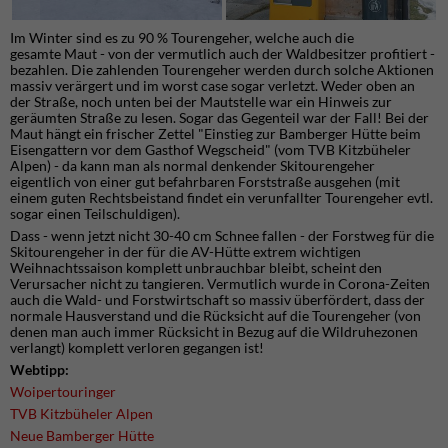
Im Winter sind es zu 90 % Tourengeher, welche auch die
gesamte Maut - von der vermutlich auch der Waldbesitzer profitiert -
bezahlen. Die zahlenden Tourengeher werden durch solche Aktionen
massiv verärgert und im worst case sogar verletzt. Weder oben an
der Straße, noch unten bei der Mautstelle war ein Hinweis zur
geräumten Straße zu lesen. Sogar das Gegenteil war der Fall! Bei der
Maut hängt ein frischer Zettel "Einstieg zur Bamberger Hütte beim
Eisengattern vor dem Gasthof Wegscheid" (vom TVB Kitzbüheler
Alpen) - da kann man als normal denkender Skitourengeher
eigentlich von einer gut befahrbaren Forststraße ausgehen (mit
einem guten Rechtsbeistand findet ein verunfallter Tourengeher evtl.
sogar einen Teilschuldigen).
Dass - wenn jetzt nicht 30-40 cm Schnee fallen - der Forstweg für die
Skitourengeher in der für die AV-Hütte extrem wichtigen
Weihnachtssaison komplett unbrauchbar bleibt, scheint den
Verursacher nicht zu tangieren. Vermutlich wurde in Corona-Zeiten
auch die Wald- und Forstwirtschaft so massiv überfördert, dass der
normale Hausverstand und die Rücksicht auf die Tourengeher (von
denen man auch immer Rücksicht in Bezug auf die Wildruhezonen
verlangt) komplett verloren gegangen ist!
Webtipp:
Woipertouringer
TVB Kitzbüheler Alpen
Neue Bamberger Hütte