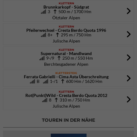
KLETTERN
Brunnkarkopf - Südgrat
3
500 m / 1700 Hm
Ötztaler Alpen
KLETTERN
Pfeilerwechsel - Cresta Berdo Quota 1996
8+
295 m / 750 Hm
Julische Alpen
KLETTERN
Supernatural - Mandlwand
9-/9
250 m / 550 Hm
Berchtesgadener Alpen
KLETTERSTEIG
Ferrata Gabrielli - Cima Asta Überschreitung
B
1-/1
600 Hm / 1620 Hm
KLETTERN
Rot(Punkt)Wild - Cresta Berdo Quota 2012
8
310 m / 750 Hm
Julische Alpen
TOUREN IN DER NÄHE