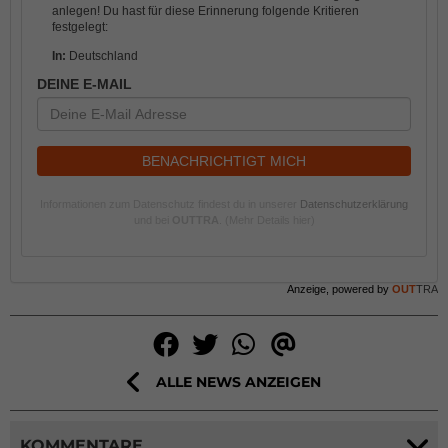
anlegen! Du hast für diese Erinnerung folgende Kritieren
festgelegt:
In:
Deutschland
DEINE E-MAIL
BENACHRICHTIGT MICH
Informationen zum Datenschutz findest du in unserer
Datenschutzerklärung
und bei
OUTTRA
.
(Mehr Details hier)
Anzeige, powered by
OUT
TRA
ALLE NEWS ANZEIGEN
KOMMENTARE