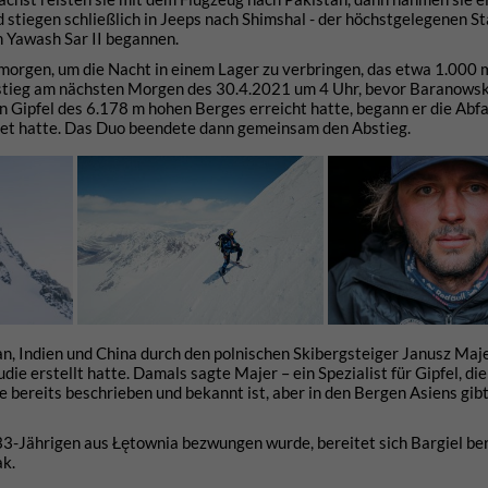
stiegen schließlich in Jeeps nach Shimshal - der höchstgelegenen St
n Yawash Sar II begannen.
orgen, um die Nacht in einem Lager zu verbringen, das etwa 1.000 
fstieg am nächsten Morgen des 30.4.2021 um 4 Uhr, bevor Baranowsk
 Gipfel des 6.178 m hohen Berges erreicht hatte, begann er die Abfa
tet hatte. Das Duo beendete dann gemeinsam den Abstieg.
, Indien und China durch den polnischen Skibergsteiger Janusz Maje
e erstellt hatte. Damals sagte Majer – ein Spezialist für Gipfel, die
de bereits beschrieben und bekannt ist, aber in den Bergen Asiens gibt
3-Jährigen aus Łętownia bezwungen wurde, bereitet sich Bargiel ber
ak.