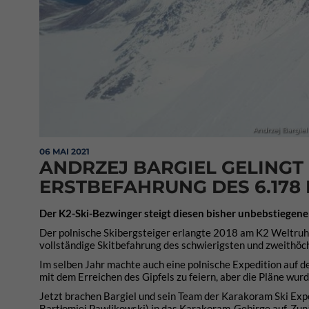
Andrzej Bargiel
06 MAI 2021
ANDRZEJ BARGIEL GELINGT
ERSTBEFAHRUNG DES 6.178
Der K2-Ski-Bezwinger steigt diesen bisher unbebstiegenen
Der polnische Skibergsteiger erlangte 2018 am K2 Weltruhm,
vollständige Skitbefahrung des schwierigsten und zweithö
Im selben Jahr machte auch eine polnische Expedition auf 
mit dem Erreichen des Gipfels zu feiern, aber die Pläne wu
Jetzt brachen Bargiel und sein Team der Karakoram Ski Expe
Bartłomiej Pawlikowski) in das Karakoram-Gebirge auf. Zun