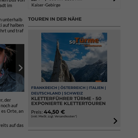
Kaiser-Gebirge
adt im
TOUREN IN DER NÄHE
m unterhalb
i auf halben
hrt und traf
FRANKREICH | ÖSTERREICH | ITALIEN |
DEUTSCHLAND | SCHWEIZ
KLETTERFÜHRER TÜRME - 50
r, der
EXPONIERTE KLETTERTOUREN
 noch auf
 es Orte, an
44,50 €
Preis:
(inkl. MwSt. zzgl. Versandkosten*)
eits auf das