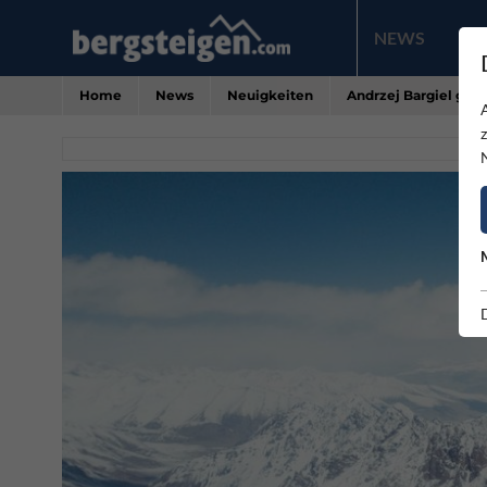
NEWS
PR
Home
News
Neuigkeiten
Andrzej Bargiel geli