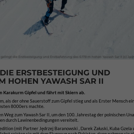
 gelingt die Erstbesteigung und Erstbefahrung des 6.178 m hohen Yawash Sar II (c) Jęd
 DIE ERSTBESTEIGUNG UND
 M HOHEN YAWASH SAR II
 Karakurm Gipfel und fährt mit Skiern ab.
 als der ohne Sauerstoff zum Gipfel stieg und als Erster Mensch ei
chsten 8000ers machte.
den Weg zum Yawash Sar II, um den 100. Jahrestag der polnischen Un
rden durch Lawinenbedingungen vereitelt.
dition (mit Partner Jędrzej Baranowski , Darek Załuski, Kuba Gzela 
ächst reisten sie mit dem Flugzeug nach Pakistan, dann nahmen sie e