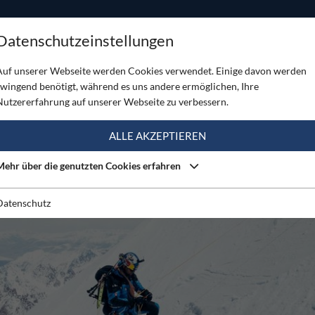
ODUKTE
TOUREN
SERVICE
SHOP
MAGAZINE
Datenschutzeinstellungen
ngt die Erstbesteigung und Erstbefahrung des 6.178 m hohen Yawash Sar 
Auf unserer Webseite werden Cookies verwendet. Einige davon werden
zwingend benötigt, während es uns andere ermöglichen, Ihre
Nutzererfahrung auf unserer Webseite zu verbessern.
ALLE AKZEPTIEREN
Mehr über die genutzten Cookies erfahren
Datenschutz