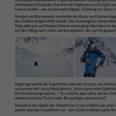
Islamabad entlang des Karakorum-Highways nach Gilgit und 
Hunza-Gebiet -, wo sie ein mehrtägiges Trekking zur Basis i
Bargiel und Baranowski verließen die Basis am Donnerstagm
des Gipfels eingerichtet wurde. Das Duo begann seinen Au
Weg abbrach und Bargiel alleine weiterging. Nachdem er den
auf dem Weg nach unten auf Baranowski, der auf ihn gewar
Angeregt wurde die Expedition nahe der Grenze von Pakistan
zusammen mit Jerzy Wala bereits Jahre zuvor eine Gipfelstudi
ihre Entdeckung warten -: "Es scheint, dass alles auf der Er
denen noch kein Tourist oder Bergsteiger gewesen ist."
Nachdem der Gipfel des Yawash Sar II nun endlich von dem 3
zweite Ziel der Expedition vor - den 6.096 m hohen Laila Pe