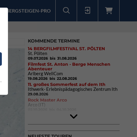
BERGSTEIGEN-PRO
Sollten Sie bereits ein Konto für unsere App haben, können Sie sich mit diesen Daten auch hier anmelden.
II
KOMMENDE TERMINE
14 BERGFILMFESTIVAL ST. PÖLTEN
St. Pölten
09.07.2026
bis 31.08.2026
Filmfest St. Anton - Berge Menschen
Abenteuer
Arlberg WellCom
19.08.2026
bis 22.08.2026
11. großes Sommerfest auf dem Ith
Ithwerk- Erlebnispädagogisches Zentrum Ith
29.08.2026
Rock Master Arco
Arco (IT)
02.10.2026
bis 04.10.2026
9. Eiskletter Festival Osttirol
Eisparkt Osttirol
08.01.2027
bis 10.01.2027
NEUESTE TOUREN