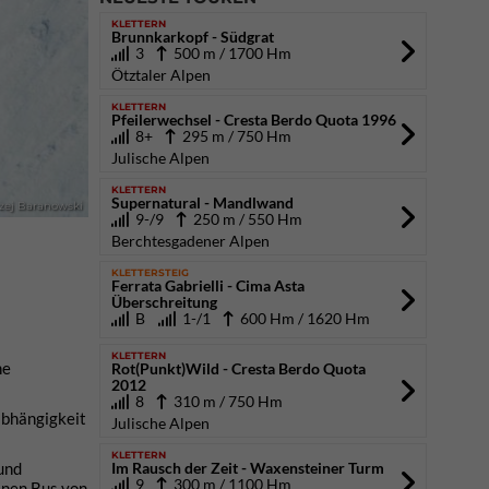
KLETTERN
Brunnkarkopf - Südgrat
3
500 m / 1700 Hm
Ötztaler Alpen
KLETTERN
Pfeilerwechsel - Cresta Berdo Quota 1996
8+
295 m / 750 Hm
Julische Alpen
KLETTERN
Supernatural - Mandlwand
rzej Baranowski
9-/9
250 m / 550 Hm
Berchtesgadener Alpen
KLETTERSTEIG
Ferrata Gabrielli - Cima Asta
Überschreitung
B
1-/1
600 Hm / 1620 Hm
KLETTERN
ne
Rot(Punkt)Wild - Cresta Berdo Quota
2012
8
310 m / 750 Hm
abhängigkeit
Julische Alpen
KLETTERN
Im Rausch der Zeit - Waxensteiner Turm
und
9
300 m / 1100 Hm
inen Bus von