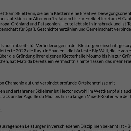
ettkampfkletterin, die beim Klettern eine kreative, bewegungsorien
c auf Skiern im Alter von 15 Jahren bis zur Freikletterei am El Cap
ropa, Grönland und Patagonien. Heute lebt sie in Innsbruck und ist Te
idenschaft für Spaß, Geschichtenerzählen und Gemeinschaft verbinde
 auch abseits für Veränderungen in der Klettergemeinschaft gesorgt.
letterte 2022 die Rayu in Spanien - die härteste Big Wall, die je von
 über die Gründung ihrer eigenen Kletterhalle Moumo bis hin zur Gr
hen, hat Matilda bereits ein Vermächtnis hinterlassen, das mehr Fr
von Chamonix auf und verbindet profunde Ortskenntnisse mit
en und erfahrener Skilehrer ist Hector sowohl im Wettkampf als auch
ack an der Aiguille du Midi bis hin zu langen Mixed-Routen wie der
.
herausragenden Leistungen in verschiedenen Disziplinen bekannt ist - B