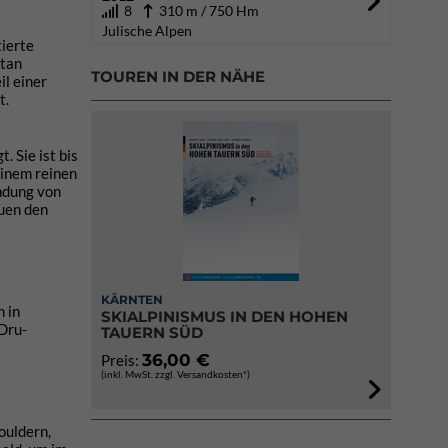
8
310 m / 750 Hm
Julische Alpen
tierte
itan
TOUREN IN DER NÄHE
il einer
t.
 Sie ist bis
 einem reinen
ündung von
auen den
KÄRNTEN
 in
SKIALPINISMUS IN DEN HOHEN
 Dru-
TAUERN SÜD
36,00 €
Preis:
(inkl. MwSt. zzgl. Versandkosten*)
ouldern,