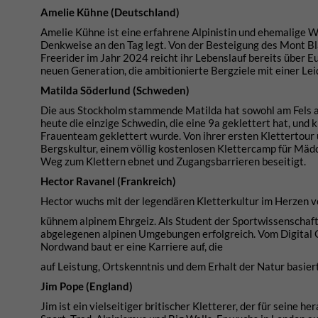
Amelie Kühne (Deutschland)
Amelie Kühne ist eine erfahrene Alpinistin und ehemalige W
Denkweise an den Tag legt. Von der Besteigung des Mont Blan
Freerider im Jahr 2024 reicht ihr Lebenslauf bereits über Eu
neuen Generation, die ambitionierte Bergziele mit einer Le
Matilda Söderlund (Schweden)
Die aus Stockholm stammende Matilda hat sowohl am Fels als
heute die einzige Schwedin, die eine 9a geklettert hat, und k
Frauenteam geklettert wurde. Von ihrer ersten Klettertour
Bergskultur, einem völlig kostenlosen Klettercamp für Mädc
Weg zum Klettern ebnet und Zugangsbarrieren beseitigt.
Hector Ravanel (Frankreich)
Hector wuchs mit der legendären Kletterkultur im Herzen 
kühnem alpinem Ehrgeiz. Als Student der Sportwissenschaft
abgelegenen alpinen Umgebungen erfolgreich. Vom Digital Cr
Nordwand baut er eine Karriere auf, die
auf Leistung, Ortskenntnis und dem Erhalt der Natur basiert
Jim Pope (England)
Jim ist ein vielseitiger britischer Kletterer, der für seine 