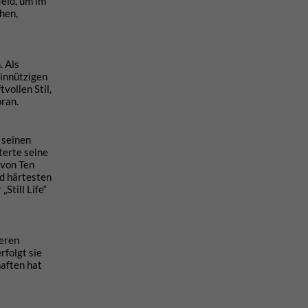
ield, um im
hen,
. Als
einnützigen
vollen Stil,
oran.
 seinen
terte seine
 von Ten
nd härtesten
Still Life“
weren
rfolgt sie
aften hat