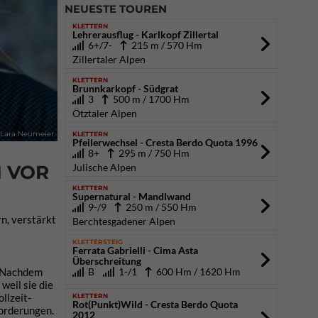
NEUESTE TOUREN
KLETTERN
Lehrerausflug - Karlkopf Zillertal
6+/7-
215 m / 570 Hm
Zillertaler Alpen
KLETTERN
Brunnkarkopf - Südgrat
3
500 m / 1700 Hm
Ötztaler Alpen
KLETTERN
Lara Neumeier
Pfeilerwechsel - Cresta Berdo Quota 1996
8+
295 m / 750 Hm
Julische Alpen
M VOR
KLETTERN
Supernatural - Mandlwand
9-/9
250 m / 550 Hm
n, verstärkt
Berchtesgadener Alpen
KLETTERSTEIG
Ferrata Gabrielli - Cima Asta
Überschreitung
B
1-/1
600 Hm / 1620 Hm
. Nachdem
weil sie die
llzeit-
KLETTERN
Rot(Punkt)Wild - Cresta Berdo Quota
forderungen.
2012