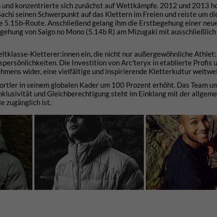
 und konzentrierte sich zunächst auf Wettkämpfe. 2012 und 2013 hol
chi seinen Schwerpunkt auf das Klettern im Freien und reiste um die
eine 5.15b-Route. Anschließend gelang ihm die Erstbegehung einer neu
egehung von Saigo no Mono (5.14b R) am Mizugaki mit ausschließlich
ltklasse-Kletterer:innen ein, die nicht nur außergewöhnliche Athlet:
ersönlichkeiten. Die Investition von Arc'teryx in etablierte Profis 
ens wider, eine vielfältige und inspirierende Kletterkultur weltwei
portler in seinem globalen Kader um 100 Prozent erhöht. Das Team u
nklusivität und Gleichberechtigung steht im Einklang mit der allgem
e zugänglich ist.