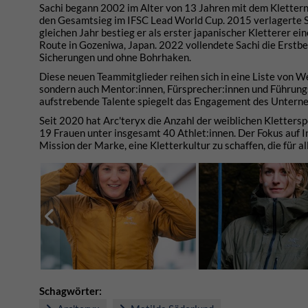
Sachi begann 2002 im Alter von 13 Jahren mit dem Klettern
den Gesamtsieg im IFSC Lead World Cup. 2015 verlagerte Sa
gleichen Jahr bestieg er als erster japanischer Kletterer 
Route in Gozeniwa, Japan. 2022 vollendete Sachi die Erstb
Sicherungen und ohne Bohrhaken.
Diese neuen Teammitglieder reihen sich in eine Liste von We
sondern auch Mentor:innen, Fürsprecher:innen und Führungsp
aufstrebende Talente spiegelt das Engagement des Unternehm
Seit 2020 hat Arc'teryx die Anzahl der weiblichen Kletters
19 Frauen unter insgesamt 40 Athlet:innen. Der Fokus auf I
Mission der Marke, eine Kletterkultur zu schaffen, die für all
Schagwörter: