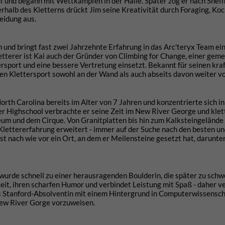
uf und begann mit Wettkämpfen in der Halle. Später zog er nach Sheff
rhalb des Kletterns drückt Jim seine Kreativität durch Foraging, Koc
eidung aus.
n und bringt fast zwei Jahrzehnte Erfahrung in das Arc'teryx Team ein
etterer ist Kai auch der Gründer von Climbing for Change, einer gem
rsport und eine bessere Vertretung einsetzt. Bekannt für seinen kraft
en Klettersport sowohl an der Wand als auch abseits davon weiter v
orth Carolina bereits im Alter von 7 Jahren und konzentrierte sich in
 Highschool verbrachte er seine Zeit im New River George und klet
eum und dem Cirque. Von Granitplatten bis hin zum Kalksteingelände
Klettererfahrung erweitert - immer auf der Suche nach den besten u
t nach wie vor ein Ort, an dem er Meilensteine gesetzt hat, darunter „
wurde schnell zu einer herausragenden Boulderin, die später zu sch
keit, ihren scharfen Humor und verbindet Leistung mit Spaß - daher ve
ls Stanford-Absolventin mit einem Hintergrund in Computerwissensch
ew River Gorge vorzuweisen.