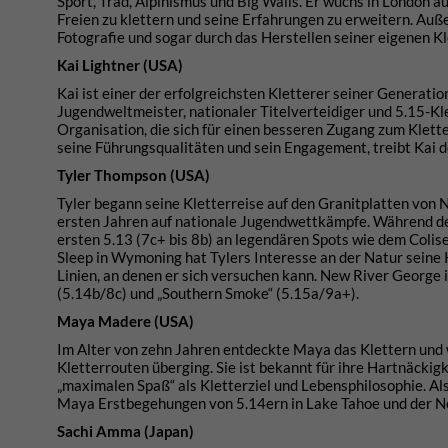
Sport, Trad, Alpinismus und Big Walls. Er wuchs in London a
Freien zu klettern und seine Erfahrungen zu erweitern. Auße
Fotografie und sogar durch das Herstellen seiner eigenen Kl
Kai Lightner (USA)
Kai ist einer der erfolgreichsten Kletterer seiner Generatio
Jugendweltmeister, nationaler Titelverteidiger und 5.15-Kl
Organisation, die sich für einen besseren Zugang zum Klette
seine Führungsqualitäten und sein Engagement, treibt Kai d
Tyler Thompson (USA)
Tyler begann seine Kletterreise auf den Granitplatten von N
ersten Jahren auf nationale Jugendwettkämpfe. Während der
ersten 5.13 (7c+ bis 8b) an legendären Spots wie dem Colis
Sleep in Wymoning hat Tylers Interesse an der Natur seine 
Linien, an denen er sich versuchen kann. New River George is
(5.14b/8c) und „Southern Smoke“ (5.15a/9a+).
Maya Madere (USA)
Im Alter von zehn Jahren entdeckte Maya das Klettern und 
Kletterrouten überging. Sie ist bekannt für ihre Hartnäckig
„maximalen Spaß“ als Kletterziel und Lebensphilosophie. A
Maya Erstbegehungen von 5.14ern in Lake Tahoe und der N
Sachi Amma (Japan)