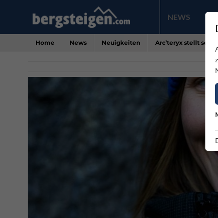
NEWS
PR
Home
News
Neuigkeiten
Arc’teryx stellt sei