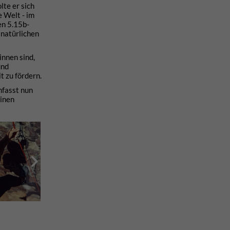
te er sich
 Welt - im
en 5.15b-
 natürlichen
innen sind,
und
t zu fördern.
mfasst nun
einen