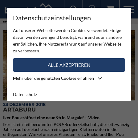
Datenschutzeinstellungen
Sollten Sie bereits ein Konto für unsere App haben, können Sie sich mit diesen Daten auch hier anmelden.
News
Neuigkeiten
Artaburu
Auf unserer Webseite werden Cookies verwendet. Einige
davon werden zwingend benötigt, während es uns andere
ermöglichen, Ihre Nutzererfahrung auf unserer Webseite
zu verbessern.
ALLE AKZEPTIEREN
Mehr über die genutzten Cookies erfahren
Datenschutz
Iker Pou in Artaburu
23 DEZEMBER 2018
ARTABURU
Iker Pou eröffnet eine neue 9b in Margalef + Video
Iker ist ein Teil berühmten POU-Brüder-Seilschaft, die seit zwanzig
Jahren auf der Suche nach einzigartigen Kletterrouten in die
entlegensten Winkel unseres Planeten reist. Eneko und Iker Pou