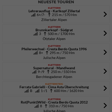
NEUESTE TOUREN
KLETTERN
Lehrerausflug - Karlkopf Zillertal
6+/7-
215 m / 570 Hm
Zillertaler Alpen
KLETTERN
Brunnkarkopf - Südgrat
3
500 m / 1700 Hm
Ötztaler Alpen
KLETTERN
Pfeilerwechsel - Cresta Berdo Quota 1996
8+
295 m / 750 Hm
Julische Alpen
KLETTERN
Supernatural - Mandlwand
9-/9
250 m / 550 Hm
Berchtesgadener Alpen
KLETTERSTEIG
Ferrata Gabrielli - Cima Asta Überschreitung
B
1-/1
600 Hm / 1620 Hm
KLETTERN
Rot(Punkt)Wild - Cresta Berdo Quota 2012
8
310 m / 750 Hm
Julische Alpen