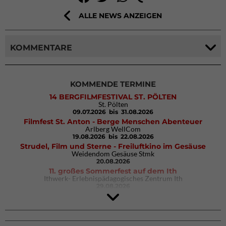
ALLE NEWS ANZEIGEN
KOMMENTARE
KOMMENDE TERMINE
14 BERGFILMFESTIVAL ST. PÖLTEN
St. Pölten
09.07.2026
bis 31.08.2026
Filmfest St. Anton - Berge Menschen Abenteuer
Arlberg WellCom
19.08.2026
bis 22.08.2026
Strudel, Film und Sterne - Freiluftkino im Gesäuse
Weidendom Gesäuse Stmk
20.08.2026
11. großes Sommerfest auf dem Ith
Ithwerk- Erlebnispädagogisches Zentrum Ith
29.08.2026
4Blocs KIDS 2026
DAV Kletter- & Boulderzentrum München Süd (Thalkirchen)
26.09.2026