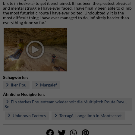
brute in Euskera) to get it enchained. It has been the greatest physical
and mental struggle I have ever faced. I have finally been able to climb
the most futuristic route I have ever bolted. Undoubtedly, it is the
most difficult thing I have ever managed to do, infinitely harder than
everything done so far."
Schagwörter:
Iker Pou
Margalef
Ähnliche Neuigkeiten:
Ein starkes Frauenteam wiederholt die Multipitch Route Rayu,
8c
Unknown Factors
Tarragó, Longclimb in Montserrat