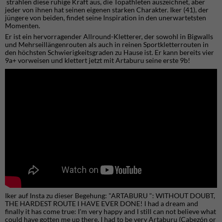
strahlen diese ruhige Kraft aus, die Topathleten auszeichnet, aber
jeder von ihnen hat seinen eigenen starken Charakter. Iker (41), der
jüngere von beiden, findet seine Inspiration in den unerwartetsten
Momenten.
Er ist ein hervorragender Allround-Kletterer, der sowohl in Bigwalls
und Mehrseillängenrouten als auch in reinen Sportkletterrouten in
den höchsten Schwierigkeitsgraden zu Hause ist. Er kann bereits vier
9a+ vorweisen und klettert jetzt mit Artaburu seine erste 9b!
Iker auf Insta zu dieser Begehung: "ARTABURU ": WITHOUT DOUBT,
THE HARDEST ROUTE I HAVE EVER DONE! I had a dream and
finally it has come true: I'm very happy and I still can not believe what
could have gotten me up there. I had to be very Artaburu (Cabezón or