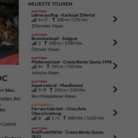
NEUESTE TOUREN
KLETTERN
Lehrerausflug - Karlkopf Zillertal
6+/7-
200 m / 570 Hm
Zillertaler Alpen
KLETTERN
Brunnkarkopf - Südgrat
3
500 m / 1700 Hm
Ötztaler Alpen
KLETTERN
Pfeilerwechsel - Cresta Berdo Quota 1996
8+
295 m / 750 Hm
Julische Alpen
OC
KLETTERN
Supernatural - Mandlwand
c+ bloc.
9-/9
250 m / 550 Hm
Berchtesgadener Alpen
tellen. Bei
m
KLETTERSTEIG
Ferrata Gabrielli - Cima Asta
des
Überschreitung
B
1-/1
600 Hm / 1620 Hm
m Loskot
KLETTERN
Rot(Punkt)Wild - Cresta Berdo Quota
2012