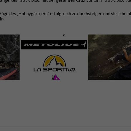
ngertes“ (fb 7c bloc) mit der gesamten Crux von „Inri“ (fb 7c bloc), 
Züge des „Hobbygärtners“ erfolgreich zu durchsteigen und sie schein
in.