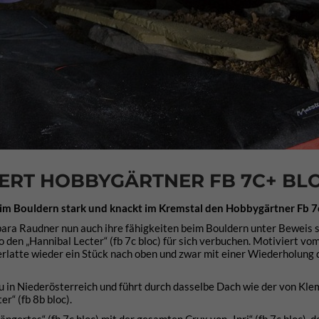
RT HOBBYGÄRTNER FB 7C+ BL
h im Bouldern stark und knackt im Kremstal den Hobbygärtner Fb 7
bara Raudner nun auch ihre fähigkeiten beim Bouldern unter Beweis s
no den „Hannibal Lecter“ (fb 7c bloc) für sich verbuchen. Motiviert vo
erlatte wieder ein Stück nach oben und zwar mit einer Wiederholung 
u in Niederösterreich und führt durch dasselbe Dach wie der von Kle
r“ (fb 8b bloc).