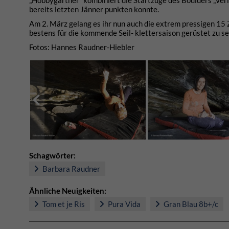
„Hobbygärtner“ kombiniert die Startzüge des Boulders „Verlä
bereits letzten Jänner punkten konnte.
Am 2. März gelang es ihr nun auch die extrem pressigen 15 
bestens für die kommende Seil- klettersaison gerüstet zu se
Fotos: Hannes Raudner-Hiebler
Schagwörter:
Barbara Raudner
Ähnliche Neuigkeiten:
Tom et je Ris
Pura Vida
Gran Blau 8b+/c