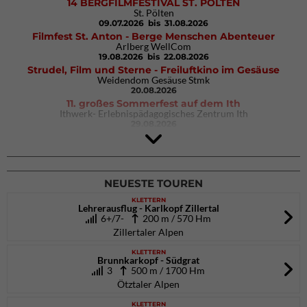
14 BERGFILMFESTIVAL ST. PÖLTEN
St. Pölten
09.07.2026
bis 31.08.2026
Filmfest St. Anton - Berge Menschen Abenteuer
Arlberg WellCom
19.08.2026
bis 22.08.2026
Strudel, Film und Sterne - Freiluftkino im Gesäuse
Weidendom Gesäuse Stmk
20.08.2026
11. großes Sommerfest auf dem Ith
Ithwerk- Erlebnispädagogisches Zentrum Ith
29.08.2026
Rock Master Arco
Arco (IT)
02.10.2026
bis 04.10.2026
NEUESTE TOUREN
KLETTERN
Lehrerausflug - Karlkopf Zillertal
6+/7-
200 m / 570 Hm
Zillertaler Alpen
KLETTERN
Brunnkarkopf - Südgrat
3
500 m / 1700 Hm
Ötztaler Alpen
KLETTERN