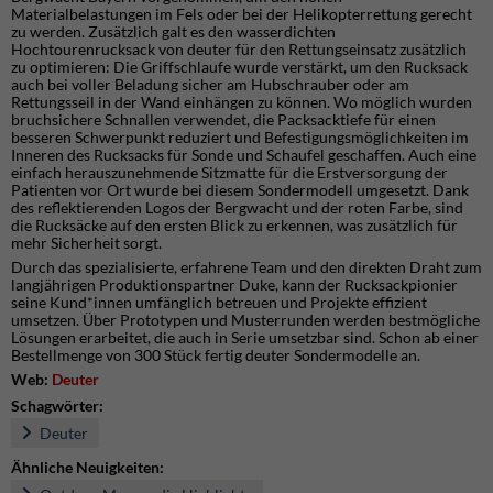
Materialbelastungen im Fels oder bei der Helikopterrettung gerecht
zu werden. Zusätzlich galt es den wasserdichten
Hochtourenrucksack von deuter für den Rettungseinsatz zusätzlich
zu optimieren: Die Griffschlaufe wurde verstärkt, um den Rucksack
auch bei voller Beladung sicher am Hubschrauber oder am
Rettungsseil in der Wand einhängen zu können. Wo möglich wurden
bruchsichere Schnallen verwendet, die Packsacktiefe für einen
besseren Schwerpunkt reduziert und Befestigungsmöglichkeiten im
Inneren des Rucksacks für Sonde und Schaufel geschaffen. Auch eine
einfach herauszunehmende Sitzmatte für die Erstversorgung der
Patienten vor Ort wurde bei diesem Sondermodell umgesetzt. Dank
des reflektierenden Logos der Bergwacht und der roten Farbe, sind
die Rucksäcke auf den ersten Blick zu erkennen, was zusätzlich für
mehr Sicherheit sorgt.
Durch das spezialisierte, erfahrene Team und den direkten Draht zum
langjährigen Produktionspartner Duke, kann der Rucksackpionier
seine Kund*innen umfänglich betreuen und Projekte effizient
umsetzen. Über Prototypen und Musterrunden werden bestmögliche
Lösungen erarbeitet, die auch in Serie umsetzbar sind. Schon ab einer
Bestellmenge von 300 Stück fertig deuter Sondermodelle an.
Web:
Deuter
Schagwörter:
Deuter
Ähnliche Neuigkeiten: