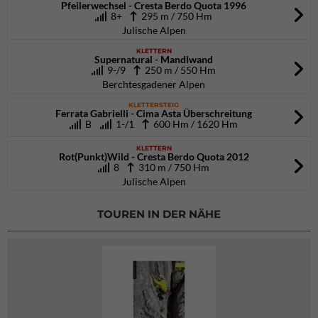
Pfeilerwechsel - Cresta Berdo Quota 1996
8+
295 m / 750 Hm
Julische Alpen
KLETTERN
Supernatural - Mandlwand
9-/9
250 m / 550 Hm
Berchtesgadener Alpen
KLETTERSTEIG
Ferrata Gabrielli - Cima Asta Überschreitung
B
1-/1
600 Hm / 1620 Hm
KLETTERN
Rot(Punkt)Wild - Cresta Berdo Quota 2012
8
310 m / 750 Hm
Julische Alpen
TOUREN IN DER NÄHE