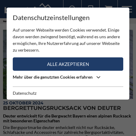
Datenschutzeinstellungen
Sollten Sie bereits ein Konto für unsere App haben, können Sie sich mit diesen Daten auch hier anmelden.
News
Neuigkeiten
Bergrettungsrucksack von Deuter
Auf unserer Webseite werden Cookies verwendet. Einige
davon werden zwingend benötigt, während es uns andere
ermöglichen, Ihre Nutzererfahrung auf unserer Webseite
zu verbessern.
ALLE AKZEPTIEREN
Mehr über die genutzten Cookies erfahren
Datenschutz
Der Bergrettungsrucksack von Deuter
25 OKTOBER 2024
BERGRETTUNGSRUCKSACK VON DEUTER
Deuter entwickelt für die Bergwacht Bayern einen alpinen Rucksack
mit besonderen Eigenschaften
Die Bergsportmarke deuter entwickelt nicht nur Rucksäcke,
Schlafsäcke und Accessoires für zahlreiche Bergsportaktivitäten,