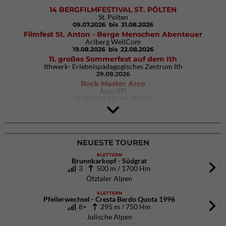
14 BERGFILMFESTIVAL ST. PÖLTEN
St. Pölten
09.07.2026
bis 31.08.2026
Filmfest St. Anton - Berge Menschen Abenteuer
Arlberg WellCom
19.08.2026
bis 22.08.2026
11. großes Sommerfest auf dem Ith
Ithwerk- Erlebnispädagogisches Zentrum Ith
29.08.2026
Rock Master Arco
Arco (IT)
02.10.2026
bis 04.10.2026
9. Eiskletter Festival Osttirol
Eisparkt Osttirol
08.01.2027
bis 10.01.2027
NEUESTE TOUREN
KLETTERN
Brunnkarkopf - Südgrat
3
500 m / 1700 Hm
Ötztaler Alpen
KLETTERN
Pfeilerwechsel - Cresta Berdo Quota 1996
8+
295 m / 750 Hm
Julische Alpen