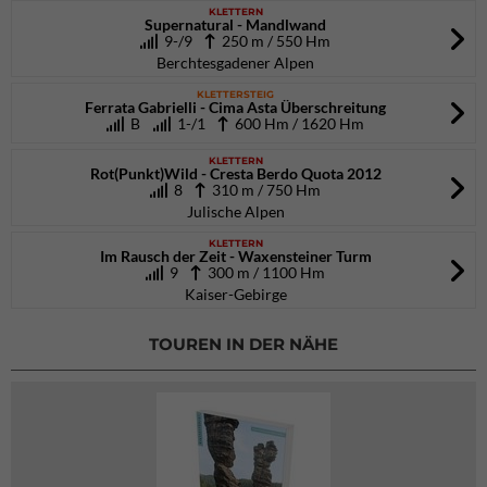
KLETTERN
Supernatural - Mandlwand
9-/9
250 m / 550 Hm
Berchtesgadener Alpen
KLETTERSTEIG
Ferrata Gabrielli - Cima Asta Überschreitung
B
1-/1
600 Hm / 1620 Hm
KLETTERN
Rot(Punkt)Wild - Cresta Berdo Quota 2012
8
310 m / 750 Hm
Julische Alpen
KLETTERN
Im Rausch der Zeit - Waxensteiner Turm
9
300 m / 1100 Hm
Kaiser-Gebirge
TOUREN IN DER NÄHE