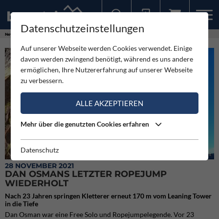
Datenschutzeinstellungen
Sollten Sie bereits ein Konto für unsere App haben, können Sie sich mit diesen Daten auch hier anmelden.
News
Neuigkeiten
Dan Osmans letzter Ropejump wiederholt
Auf unserer Webseite werden Cookies verwendet. Einige
davon werden zwingend benötigt, während es uns andere
ermöglichen, Ihre Nutzererfahrung auf unserer Webseite
zu verbessern.
ALLE AKZEPTIEREN
Mehr über die genutzten Cookies erfahren
Datenschutz
Dan Osmans letzter Ropejump wiederholt
28 NOVEMBER 2021
DAN OSMANS LETZTER ROPEJUMP
WIEDERHOLT
Nach 23 Jahren springen Kletterer erneut 170 m vom Leaning Tower
in die Tiefe
Dan Osman war eine Free Solo und Ropejumpelegende. Vor 23