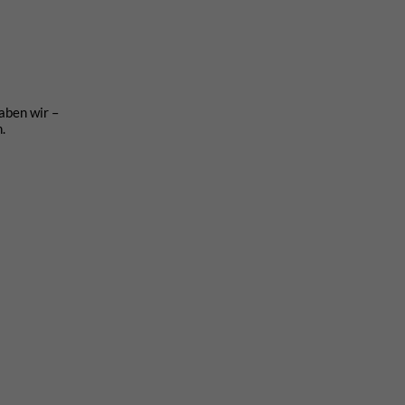
aben wir –
en.