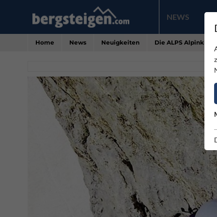
NEWS
PR
Home
News
Neuigkeiten
Die ALPS Alpinklette