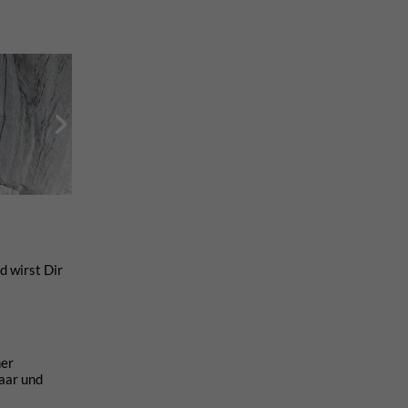
d wirst Dir
ner
aar und