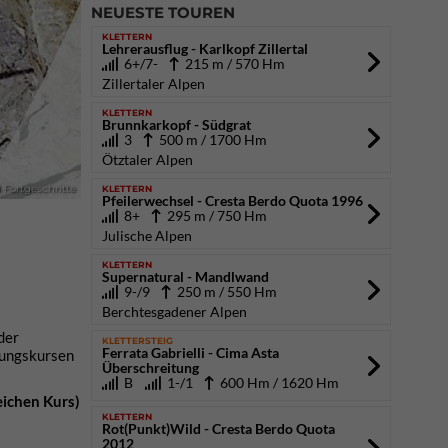
NEUESTE TOUREN
KLETTERN
Lehrerausflug - Karlkopf Zillertal
6+/7-
215 m / 570 Hm
Zillertaler Alpen
KLETTERN
Brunnkarkopf - Südgrat
3
500 m / 1700 Hm
Ötztaler Alpen
KLETTERN
 Fortgeschritte
Pfeilerwechsel - Cresta Berdo Quota 1996
8+
295 m / 750 Hm
Julische Alpen
KLETTERN
Supernatural - Mandlwand
9-/9
250 m / 550 Hm
Berchtesgadener Alpen
der
KLETTERSTEIG
Ferrata Gabrielli - Cima Asta
dungskursen
Überschreitung
B
1-/1
600 Hm / 1620 Hm
eichen Kurs)
KLETTERN
Rot(Punkt)Wild - Cresta Berdo Quota
2012