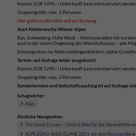
Kosten: EUR 1490.- ( Unterkunft kann mitreserviert werde
Gruppengröße: max. 2 Personen
Hier gehts zu den Infos und zur Buchung
Start Kletterwoche Wiener Alpen
Rax, Schneeberg, Hohe Wand – Kletterparadies mit kurzem Z
auch in der nahen Umgebung des Weichtalhauses – alle Mög
Einsteigerkurs ins Mehrsseillängenklettern, alpine Grund
Termin: auf Anfrage leider ausgebucht
Kosten: EUR 1290.- ( Unterkunft kann mitreserviert werden
Gruppengröße: max. 3 Personen
Sondertermine und Seilschaftcoaching ist auf Anfrage mö
Schagwörter:
Alps
Ähnliche Neuigkeiten:
The Great Escape – Climb & Bike für die Ukrainehilfe 
ALPS ZERO- BIKE/CLIMB 2021 mit dem Rad zum Berg 