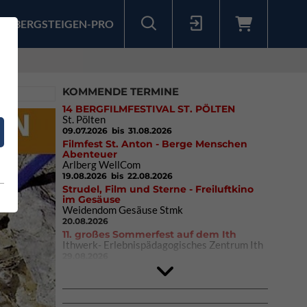
BERGSTEIGEN-PRO
Sollten Sie bereits ein Konto für unsere App haben, können Sie sich mit diesen Daten auch hier anmelden.
KOMMENDE TERMINE
14 BERGFILMFESTIVAL ST. PÖLTEN
St. Pölten
09.07.2026
bis 31.08.2026
Filmfest St. Anton - Berge Menschen
Abenteuer
Arlberg WellCom
19.08.2026
bis 22.08.2026
Strudel, Film und Sterne - Freiluftkino
im Gesäuse
Weidendom Gesäuse Stmk
20.08.2026
11. großes Sommerfest auf dem Ith
Ithwerk- Erlebnispädagogisches Zentrum Ith
29.08.2026
4Blocs KIDS 2026
DAV Kletter- & Boulderzentrum München
Süd (Thalkirchen)
26.09.2026