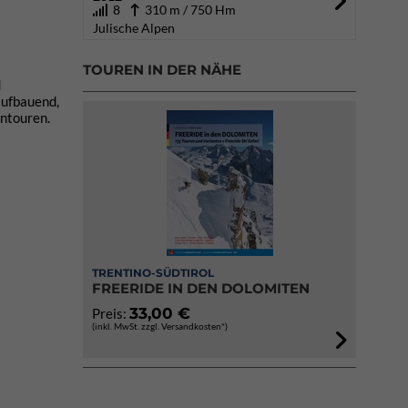
8
310 m / 750 Hm
Julische Alpen
TOUREN IN DER NÄHE
d
aufbauend,
gentouren.
TRENTINO-SÜDTIROL
FREERIDE IN DEN DOLOMITEN
33,00 €
Preis:
(inkl. MwSt. zzgl. Versandkosten*)