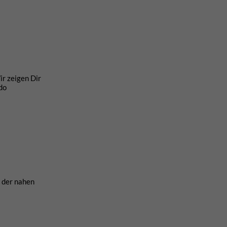
ir zeigen Dir
do
n der nahen