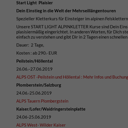
Start Light Plaisier
Dein Einstieg in die Welt der Mehrseillängentouren
Spezieller Kletterkurs für Einsteiger im alpinen Felsklette
Unsere START LIGHT ALPINKLETTER Kurse sind Dein Einsti
plasisiermäßig eingerichtet. In anderen Worten, für Dich s
einfach zu verstehen und gibt Dir in 2 Tagen einen schnelle
Dauer: 2 Tage,
Kosten : ab 290.- EUR
Peilstein/Höllental
26.06.–27.06.2019
ALPS OST -Peilstein und Höllental : Mehr Infos und Buchun
Plomberstein/Salzburg
24.06.-25.06.2019
ALPS Tauern Plombergstein
Kaiser/Lofer/Waidringersteinplatte
24.06-25.06.2019
ALPS West- Wilder Kaiser