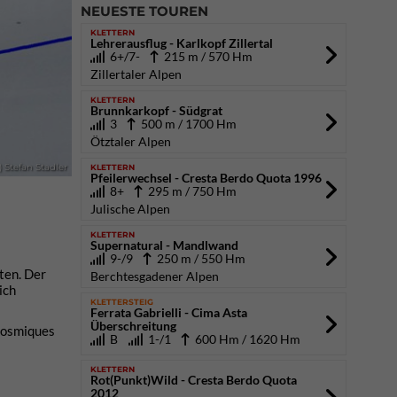
NEUESTE TOUREN
KLETTERN
Lehrerausflug - Karlkopf Zillertal
6+/7-
215 m / 570 Hm
Zillertaler Alpen
KLETTERN
Brunnkarkopf - Südgrat
3
500 m / 1700 Hm
Ötztaler Alpen
KLETTERN
 Stefan Stadler
Pfeilerwechsel - Cresta Berdo Quota 1996
8+
295 m / 750 Hm
Julische Alpen
KLETTERN
Supernatural - Mandlwand
9-/9
250 m / 550 Hm
ten. Der
Berchtesgadener Alpen
ich
KLETTERSTEIG
Ferrata Gabrielli - Cima Asta
Überschreitung
Cosmiques
B
1-/1
600 Hm / 1620 Hm
KLETTERN
Rot(Punkt)Wild - Cresta Berdo Quota
2012