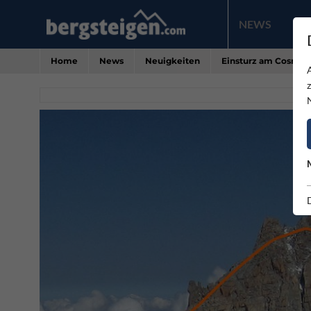
NEWS
PR
Home
News
Neuigkeiten
Einsturz am Cosmiqu