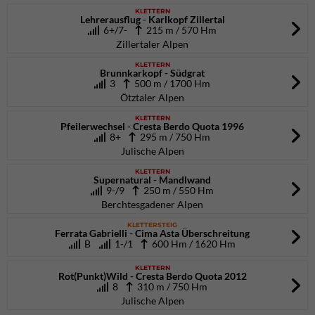
KLETTERN
Lehrerausflug - Karlkopf Zillertal
6+/7-
215 m / 570 Hm
Zillertaler Alpen
KLETTERN
Brunnkarkopf - Südgrat
3
500 m / 1700 Hm
Ötztaler Alpen
KLETTERN
Pfeilerwechsel - Cresta Berdo Quota 1996
8+
295 m / 750 Hm
Julische Alpen
KLETTERN
Supernatural - Mandlwand
9-/9
250 m / 550 Hm
Berchtesgadener Alpen
KLETTERSTEIG
Ferrata Gabrielli - Cima Asta Überschreitung
B
1-/1
600 Hm / 1620 Hm
KLETTERN
Rot(Punkt)Wild - Cresta Berdo Quota 2012
8
310 m / 750 Hm
Julische Alpen