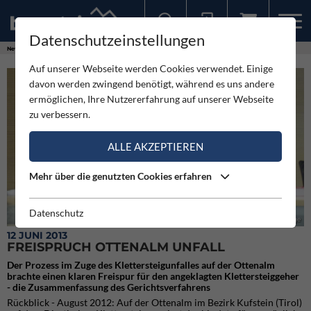
Datenschutzeinstellungen
Sollten Sie bereits ein Konto für unsere App haben, können Sie sich mit diesen Daten auch hier anmelden.
News
Neuigkeiten
Freispruch Ottenalm Unfall
Auf unserer Webseite werden Cookies verwendet. Einige
davon werden zwingend benötigt, während es uns andere
ermöglichen, Ihre Nutzererfahrung auf unserer Webseite
zu verbessern.
ALLE AKZEPTIEREN
Mehr über die genutzten Cookies erfahren
Datenschutz
Der Angeklagte vor dem Richter - links der Sachverständige
12 JUNI 2013
FREISPRUCH OTTENALM UNFALL
Der Prozess im Zuge des Klettersteigunfalles auf der Ottenalm
brachte einen klaren Freispur für den angeklagten Klettersteiggeher
- die Zusammenfassung des Gerichtsverfahrens
Rückblick - August 2012: Auf der Ottenalm im Bezirk Kufstein (Tirol)