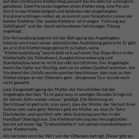
auf dem Diretissima Klettersteig passiert das bis dato für unmöglich
gehaltene. Zwei Personen begehen einen Klettersteig, eine Person
stürzt in das Klettersteigset und beide korrekt eingehängten
Karabinerschlingen reißen ab, es kommt zum Totalabsturz eines der
beiden Kletterer. Der zweite Kletterer wird wegen "Führung aus
Gefälligkeit" und der damit verbundenen fahrlässigen Tötung
angeklagt.
Die Verhandlung beginnt mit der Befragung des Angeklagten.
Intensiv wird nach seiner alpinistischen Ausbildung geforscht. Er gibt
an, erst drei Klettersteige gemacht zu haben, seine
"Kletterausbildung" beschränkt sich auf einen Top-Rope-Kurs in der
Kletterhalle (als Teilnehmer), Ausgleichsverankerung und
Standplatzbau kann er nicht korrekt durchführen. Der Angeklagte
kennt das Opfer nur flüchtig, weil sie im selben Gasthof wohnten. Am
Vorabend des Unfalls wurde spontan beschlossen, dass man zu den
Klettersteigen an der Ottenalm geht - die genaue Tour wurde noch
nicht gewählt.
Laut Zeugenbefragung der Mutter des Verunfallten hat der
Angeklagte den Satz "Es ist ganz easy, in wenigen Stunden bringe ich
dir deinen Sohn wieder retour." getätigt. Die Stimmung im
Gerichtsaal ist gedrückt, man spürt, dass der Mutter der Verlust ihres
Sohnes sehr nahe geht. Weiters gibt die Mutter an, dass ihr Sohn
Dachdecker und sportlich sehr aktiv (Leistungssportler in der
Handball Oberliga) war. Die Klettererfahrung des Verunglückten
beruht auf einen Tag "Erlebnisklettern" mit seinem Handballteam in
einer Kletterhalle.
Als nächstes wird der Wirt von der Ottenalm befragt. Dieser gibt an,