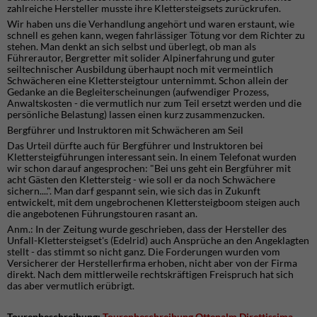
zahlreiche Hersteller musste ihre Klettersteigsets zurückrufen.
Wir haben uns die Verhandlung angehört und waren erstaunt, wie
schnell es gehen kann, wegen fahrlässiger Tötung vor dem Richter zu
stehen. Man denkt an sich selbst und überlegt, ob man als
Führerautor, Bergretter mit solider Alpinerfahrung und guter
seiltechnischer Ausbildung überhaupt noch mit vermeintlich
Schwächeren eine Klettersteigtour unternimmt. Schon allein der
Gedanke an die Begleiterscheinungen (aufwendiger Prozess,
Anwaltskosten - die vermutlich nur zum Teil ersetzt werden und die
persönliche Belastung) lassen einen kurz zusammenzucken.
Bergführer und Instruktoren mit Schwächeren am Seil
Das Urteil dürfte auch für Bergführer und Instruktoren bei
Klettersteigführungen interessant sein. In einem Telefonat wurden
wir schon darauf angesprochen: "Bei uns geht ein Bergführer mit
acht Gästen den Klettersteig - wie soll er da noch Schwächere
sichern....". Man darf gespannt sein, wie sich das in Zukunft
entwickelt, mit dem ungebrochenen Klettersteigboom steigen auch
die angebotenen Führungstouren rasant an.
Anm.: In der Zeitung wurde geschrieben, dass der Hersteller des
Unfall-Klettersteigset's (Edelrid) auch Ansprüche an den Angeklagten
stellt - das stimmt so nicht ganz. Die Forderungen wurden vom
Versicherer der Herstellerfirma erhoben, nicht aber von der Firma
direkt. Nach dem mittlerweile rechtskräftigen Freispruch hat sich
das aber vermutlich erübrigt.
Tourenbeschreibung:
Tourenbeschreibung Ottenalm Direttissima