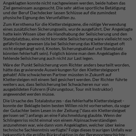
Angeklagten konnte nicht nachgewiesen werden, beide haben das
Ziel gemeinsam ausgesucht. Die sehr aktive sportliche Betätigung
und der Beruf Dachdecker lassen Schlüsse auf die zumindest
physische Eignung des Verunfallten zu.
Zum Kernthema für die Klettersteigszene, die nötige Verwendung
eines zusätzlichen Sicherungsseils, wurde ausgeführt. Der Angeklagte
hatte kein Wissen über die Handhabung der Seilsicherung und den
Standplatzbau, eine nicht korrekte Seilsicherung wäre vielleicht noch
gefährlicher gewesen (da bei Seilsicherung das Klettersteigset oft
nicht eingehängt wird, Knoten, Sicherungsablauf und Standplatz
könnten fehlerhaft sein). Folglich könne man dem Angeklagten die
fehlende Seilsicherung auch nicht zur Last legen.
Wäre der Punkt Seilsicherung vom Richter anders beurteilt worden,
hätte das gravierende Auswirkungen für den Klettersteigsport
gehabt! Alle schwächeren Partner müssten in Zukunft auf
Klettersteigen mit einem Seil gesichert werden. Der Richter führte
weiters aus, dass Seilsicherung bei Schwächeren nur von
ausgebildeten Führern (Führungstour, Tour mit Instruktor)
angewendet werden müsse.
Die Ursache des Totalabsturzes - das fehlerhafte Klettersteigset -
konnte der Beklagte beim besten Willen nicht vorhersehen, da sogar
der Gutachter beim Lesen in der Zeitung ("dass ein Klettersteigset
gerissen sei") anfangs an eine Falschmeldung glaubte. Wenn der
Schlingenriss nicht einmal von einem Alpinsachverständigen
anzunehmen war, wie dann vom Angeklagten, welcher über keine
technische Sachkenntnis verfügte? Folge dieses traurigen Unfalls war
bekanntlich die größte Rückrufaktion in der Bergsportgeschichte -