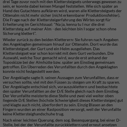
drei Tage zuvor noch mit den Klettersteigsets unterwegs gewesen zu
sein, er konnte dabei keinen Mangel feststellen. Wie sich später an
Hand des Gutachtens aufklären wird, waren alle Klettersteigsets der
Ottenalm nicht mehr sicher (nicht erkennbarer Produktionsfehler).
Die Frage nach der Klettersteigerfahrung des Wirtes sorgt für
Erheiterung im Gerichtssaal: "Na ja, kenna tu I nur die drei
Klettersteig auf meiner Alm - den leichten bin I sogar schon ohne
Sicherung klettert".
Wieder zurück zu den beiden Kletterern: Sie fuhren nach Angaben
des Angeklagten gemeinsam hinauf zur Ottenalm. Dort wurde das
Klettersteigset, der Gurt und ein Helm ausgeliehen. Das
Klettersteigset war schon korrekt mit dem Gurt verbunden. Die
Auswahl, welche Tour gemacht wird, wurde erst anhand der
Toposkizze bei der Almhütte bzw. später am Einstieg gemeinsam
getroffen. Ein Überreden des Verunfallten durch den Angeklagten
konnte nicht festgestellt werden.
Der Angeklagte sagte lt. seinen Aussagen zum Verunfallten, dass er
versuchen sollte, viel mit den Füssen zu steigen um Kraft zu sparen.
Der Angeklagte entschied sich, vorauszuklettern und beobachtete
den später Verunfallten an der D/E Stelle gleich nach dem Einstieg.
Der Verunfallte meisterte diese Stelle und zwei viel weiter oben
liegende D/E Stellen (höchste Schwierigkeit dieses Klettersteiges) gut
und klagte auch nicht, überfordert zu sein. Einzig Blasen an den
Fingern wurden an einer Rastposition versorgt, weil der Verunfallte
keine Klettersteighandschuhe trug.
Nach einer leichten Querung, dem sog. Besenquergang, bei einer D-
Stelle, bei der der Verunfallte zurückklettern und erneut ansetzen