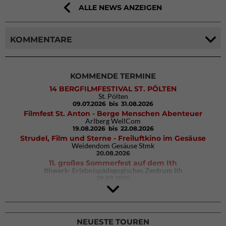
ALLE NEWS ANZEIGEN
KOMMENTARE
KOMMENDE TERMINE
14 BERGFILMFESTIVAL ST. PÖLTEN
St. Pölten
09.07.2026
bis 31.08.2026
Filmfest St. Anton - Berge Menschen Abenteuer
Arlberg WellCom
19.08.2026
bis 22.08.2026
Strudel, Film und Sterne - Freiluftkino im Gesäuse
Weidendom Gesäuse Stmk
20.08.2026
11. großes Sommerfest auf dem Ith
Ithwerk- Erlebnispädagogisches Zentrum Ith
29.08.2026
4Blocs KIDS 2026
DAV Kletter- & Boulderzentrum München Süd (Thalkirchen)
26.09.2026
NEUESTE TOUREN