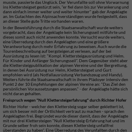
musste, passierte das Unglück. Der Verunfallte soll ohne Vorwarnung
ins Klettersteigset gestürzt sein, "er fiel dann bis zur Verankerung und
dann einfach immer weiter und weiter hinunter" gab der Angeklagte
an. Im Gutachten des Alpinsachverständigen wurde festgestellt, dass
an dieser Stelle gute Tritte vorhanden waren.
In der Beweisführung durch die Staatsanwaltschaft wurde weiters
vorgebracht, dass der Angeklagte kein Sicherungsseil mitführte und
dieses somit auch nicht anwenden konnte. Versucht wurde weiters,
eine Überredung durch den Angeklagten und eine größere
Verantwortung durch mehr Erfahrung zu beweisen. Auch wurde die
Tourenbeschreibung auf bergsteigen.at verlesen, auf der bei
Ausrüstung zu lesen ist: "Kompl. Klettersteigausrüstung und Helm.
Für Kinder und Anfänger Sicherungsseil". Dem Gegenüber steht aber
die Klettersteigpublikation der alpinen Vereine und der Bergrettung,
in denen bei Ausrüstung nur Helm, Klettersteigset und Gurt
empfohlen wird (als Notfallausrüstung Verbandszeug und Handy).
Weiters führte die Staatsanwaltschaft in ihrem Plädoyer intensiv den
Punkt 2 der 10 Empfehlungen der alpinen Vereine an: "Das Ziel den
persönlichen Voraussetzungen anpassen." - der Angeklagte hätte sich
nicht daran gehalten.
Freispruch wegen "Null Klettersteigerfahrung" durch Richter Hofer
Richter Hofer - welcher den Klettersteig sogar selber geklettert ist,
um sich besser mit der Ortlichkeit vertraut zu machen - sprach den
Angeklagten frei. Begründet wurde dieser damit, dass der Angeklagte
mit nur drei Klettersteigen "Null Klettersteig-Erfahrung hat und im
Grunde selber froh sein konnte, diesen Klettersteig unfallfrei
überstanden zu haben". Eine Überredung des Verunfallten durch den