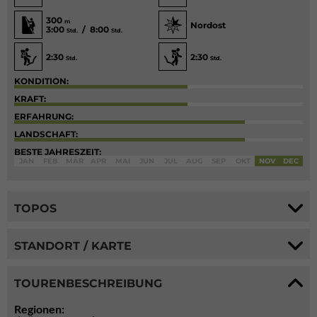
300
m
Nordost
3:00
/ 8:00
Std.
Std.
2:30
2:30
Std.
Std.
KONDITION:
KRAFT:
ERFAHRUNG:
LANDSCHAFT:
BESTE JAHRESZEIT:
JAN
FEB
MÄR
APR
MAI
JUN
JUL
AUG
SEP
OKT
NOV
DEC
TOPOS
STANDORT / KARTE
TOURENBESCHREIBUNG
Regionen: