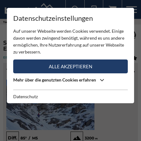
Datenschutzeinstellungen
Sollten Sie bereits ein Konto für unsere App haben, können Sie sich mit diesen Daten auch hier anmelden.
Touren
Eisklettern
Schwarze Wand Nordostwand Eisschlucht
Auf unserer Webseite werden Cookies verwendet. Einige
davon werden zwingend benötigt, während es uns andere
SCHWARZE WAND NORDOSTWAND
ermöglichen, Ihre Nutzererfahrung auf unserer Webseite
EISSCHLUCHT
zu verbessern.
EISKLETTERN
(1)
MITTEL
ALLE AKZEPTIEREN
TOURENINFO
Mehr über die genutzten Cookies erfahren
Datenschutz
Diff.
85° / M5
3200
m