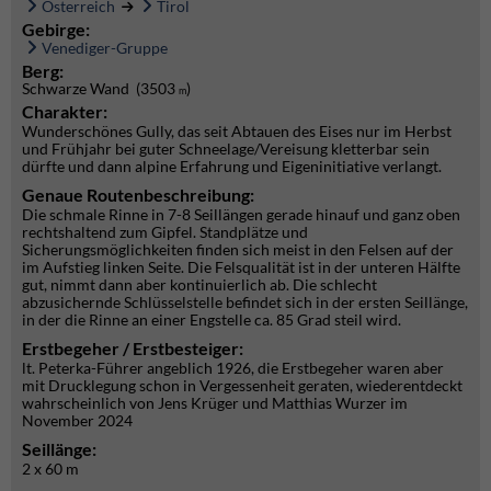
Österreich
Tirol
Gebirge:
Venediger-Gruppe
Berg:
Schwarze Wand (3503
)
m
Charakter:
Wunderschönes Gully, das seit Abtauen des Eises nur im Herbst
und Frühjahr bei guter Schneelage/Vereisung kletterbar sein
dürfte und dann alpine Erfahrung und Eigeninitiative verlangt.
Genaue Routenbeschreibung:
Die schmale Rinne in 7-8 Seillängen gerade hinauf und ganz oben
rechtshaltend zum Gipfel. Standplätze und
Sicherungsmöglichkeiten finden sich meist in den Felsen auf der
im Aufstieg linken Seite. Die Felsqualität ist in der unteren Hälfte
gut, nimmt dann aber kontinuierlich ab. Die schlecht
abzusichernde Schlüsselstelle befindet sich in der ersten Seillänge,
in der die Rinne an einer Engstelle ca. 85 Grad steil wird.
Erstbegeher / Erstbesteiger:
lt. Peterka-Führer angeblich 1926, die Erstbegeher waren aber
mit Drucklegung schon in Vergessenheit geraten, wiederentdeckt
wahrscheinlich von Jens Krüger und Matthias Wurzer im
November 2024
Seillänge:
2 x 60 m