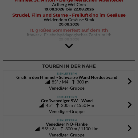
Filmfest St. Anton - Berge Menschen Abenteuer
Arlberg WellCom
19.08.2026
bis 22.08.2026
Strudel, Film und Sterne - Freiluftkino im Gesäuse
Weidendom Gesäuse Stmk
20.08.2026
11. großes Sommerfest auf dem Ith
Ithwerk- Erlebnispädagogisches Zentrum Ith
29.08.2026
4Blocs KIDS 2026
DAV Kletter- & Boulderzentrum München Süd (Thalkirchen)
26.09.2026
TOUREN IN DER NÄHE
EISKLETTERN
Gruß in den Himmel - Schwarze Wand Nordostwand
85° / M4
300 m
Venediger-Gruppe
EISKLETTERN
Großvenediger SW - Wand
45°
230 m / 1550 Hm
Venediger-Gruppe
EISKLETTERN
Venediger NO-Flanke
55° / 3+
300 m / 1100 Hm
Venediger-Gruppe