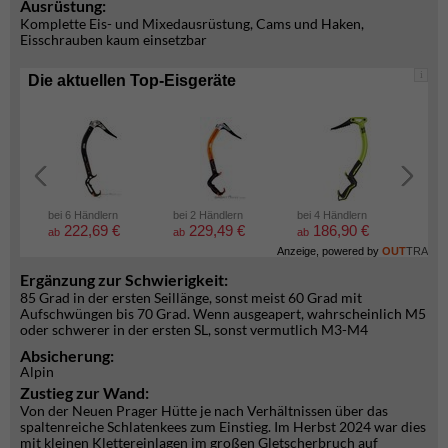
Ausrüstung:
Komplette Eis- und Mixedausrüstung, Cams und Haken,
Eisschrauben kaum einsetzbar
i
Die aktuellen Top-Eisgeräte
bei 6 Händlern
bei 2 Händlern
bei 4 Händlern
bei 2
222,69 €
229,49 €
186,90 €
5
ab
ab
ab
ab
Anzeige, powered by
OUT
TRA
Ergänzung zur Schwierigkeit:
85 Grad in der ersten Seillänge, sonst meist 60 Grad mit
Aufschwüngen bis 70 Grad. Wenn ausgeapert, wahrscheinlich M5
oder schwerer in der ersten SL, sonst vermutlich M3-M4
Absicherung:
Alpin
Zustieg zur Wand:
Von der Neuen Prager Hütte je nach Verhältnissen über das
spaltenreiche Schlatenkees zum Einstieg. Im Herbst 2024 war dies
mit kleinen Klettereinlagen im großen Gletscherbruch auf