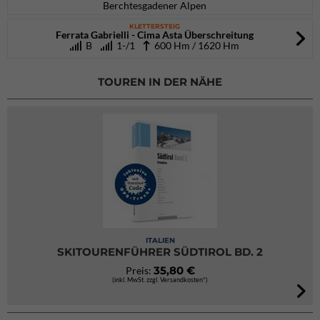
Berchtesgadener Alpen
KLETTERSTEIG
Ferrata Gabrielli - Cima Asta Überschreitung
B
1-/1
600 Hm / 1620 Hm
TOUREN IN DER NÄHE
ITALIEN
SKITOURENFÜHRER SÜDTIROL BD. 2
35,80 €
Preis:
(inkl. MwSt. zzgl. Versandkosten*)