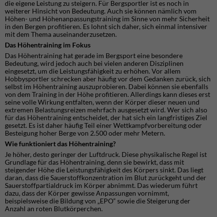
die eigene Leistung zu steigern. Für Bergsportler ist es noch in
weiterer Hinsicht von Bedeutung. Auch sie können nämlich vom
Höhen- und Höhenanpassungstraining im Sinne von mehr Sicherheit
in den Bergen profitieren. Es lohnt sich daher, sich einmal intensiver
mit dem Thema auseinanderzusetzen.
Das Höhentraining im Fokus
Das Höhentraining hat gerade im Bergsport eine besondere
Bedeutung, wird jedoch auch bei vielen anderen Disziplinen
eingesetzt, um die Leistungsfähigkeit zu erhöhen. Vor allem
Hobbysportler schrecken aber häufig vor dem Gedanken zurück, sich
selbst im Höhentraining auszuprobieren. Dabei können sie ebenfalls
von dem Training in der Höhe profitieren. Allerdings kann dieses erst
seine volle Wirkung entfalten, wenn der Körper dieser neuen und
extremen Belastungsreizen mehrfach ausgesetzt wird. Wer sich also
für das Höhentraining entscheidet, der hat sich ein langfristiges Ziel
gesetzt. Es ist daher häufig Teil einer Wettkampfvorbereitung oder
Besteigung hoher Berge von 2.500 oder mehr Metern.
Wie funktioniert das Höhentraining?
Je höher, desto geringer der Luftdruck. Diese physikalische Regel ist
Grundlage für das Höhentraining, denn sie bewirkt, dass mit
steigender Höhe die Leistungsfähigkeit des Körpers sinkt. Das liegt
daran, dass die Sauerstoffkonzentration im Blut zurückgeht und der
Sauerstoffpartialdruck im Körper abnimmt. Das wiederum führt
dazu, dass der Körper gewisse Anpassungen vornimmt,
beispielsweise die Bildung von „EPO“ sowie die Steigerung der
Anzahl an roten Blutkörperchen.