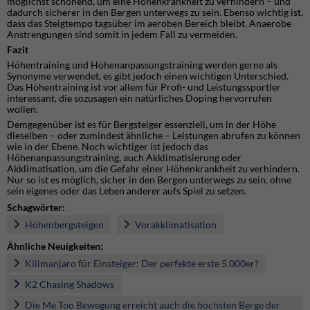
möglichst schonend, um eine Höhenkrankheit zu verhindern – und
dadurch sicherer in den Bergen unterwegs zu sein. Ebenso wichtig ist,
dass das Steigtempo tagsüber im aeroben Bereich bleibt. Anaerobe
Anstrengungen sind somit in jedem Fall zu vermeiden.
Fazit
Höhentraining und Höhenanpassungstraining werden gerne als
Synonyme verwendet, es gibt jedoch einen wichtigen Unterschied.
Das Höhentraining ist vor allem für Profi- und Leistungssportler
interessant, die sozusagen ein natürliches Doping hervorrufen
wollen.
Demgegenüber ist es für Bergsteiger essenziell, um in der Höhe
dieselben – oder zumindest ähnliche – Leistungen abrufen zu können
wie in der Ebene. Noch wichtiger ist jedoch das
Höhenanpassungstraining, auch Akklimatisierung oder
Akklimatisation, um die Gefahr einer Höhenkrankheit zu verhindern.
Nur so ist es möglich, sicher in den Bergen unterwegs zu sein, ohne
sein eigenes oder das Leben anderer aufs Spiel zu setzen.
Schagwörter:
Höhenbergsteigen
Vorakklimatisation
Ähnliche Neuigkeiten:
Kilimanjaro für Einsteiger: Der perfekte erste 5.000er?
K2 Chasing Shadows
Die Me Too Bewegung erreicht auch die höchsten Berge der