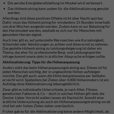
Die aerobe Energiebereitstellung im Muskel wird verbessert.
Das Höhentraining kann zudem für die Akklimatisierung genutzt
werden.
Allerdings sind diese positiven Effekte nicht über Nacht spürbar.
Dafür muss das Höhentraining für mindestens 15 Stunden innerhalb
von drei Wochen ausgeübt werden. Zudem kann es zur Belastung für
den Herzmuskel werden, weshalb es sich nur für Menschen mit
gesundem Herzen eignet.
Auch hier gilt es, auf potenzielle Warnzeichen wie Kurzatmigkeit,
Schwindel oder Sehstörungen zu achten und diese ernst zu nehmen.
Das gezielte Höhentraining zu Leistungssteigerung ist daher ein
Thema, das eher für professionelle Berg- und Leistungssportler
infrage kommt sowie stets in ärztlicher Absprache erfolgen sollte.
Akklimatisierung: Tipps für die Höhenanpassung
Anders sieht das beim Höhenanpassungstraining aus. Dieses ist für
jeden Menschen wichtig, der in ungewohnte Höhen aufsteigen
möchte. Das gilt auch, wenn die Höhe beispielsweise per Seilbahn
erreicht wird. Spätestens bei Zielen über 4.000 Höhenmetern ist ein
Aufstieg ohne Akklimatisierung lebensgefährlich.
Zwar gibt es individuelle Unterschiede, je nach Alter, Fitness,
genetischen Faktoren & Co – doch in solchen Höhen gilt stets die
Devise: Lieber Vorsicht walten lassen als Nachsicht. Sowohl eine
ärztliche Untersuchung als auch ein Höhenanpassungstraining vorab
sind bei sehr hohen Zielen daher unerlässlich.
Früher gab es für die Akklimatisierung keine andere Möglichkeit, als