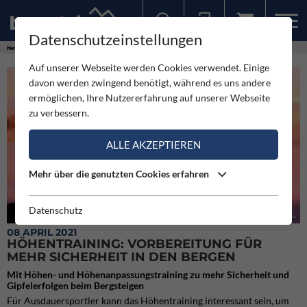
Datenschutzeinstellungen
Sollten Sie bereits ein Konto für unsere App haben, können Sie sich mit diesen Daten auch hier anmelden.
News
Neuigkeiten
Höhentraining: Vorbereitung für mehr Sicherheit in den Bergen
Auf unserer Webseite werden Cookies verwendet. Einige
davon werden zwingend benötigt, während es uns andere
ermöglichen, Ihre Nutzererfahrung auf unserer Webseite
zu verbessern.
ALLE AKZEPTIEREN
Mehr über die genutzten Cookies erfahren
Datenschutz
Höhentraining beim Bergsteigen (c) Adobe Stock – Maridav
08 APRIL 2021
HÖHENTRAINING: VORBEREITUNG FÜR
MEHR SICHERHEIT IN DEN BERGEN
Mit Höhen- und Höhenanpassungstraining zu mehr Sicherheit und
Gipfelerfolgen beim Bergsteigen
Für Ausdauersportler kann das Höhentraining interessant sein, um