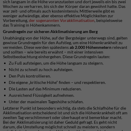
sich langsam in die Höhe voranzutasten und dort jeweils ein bis zwei
Wochen zu verharren, bis sich der Körper daran gewöhnt hatte. Das
war zeit- und oftmals auch kostenintensiv. Mittlerweile gibt es
weniger aufwändige, aber ebenso effektive Möglichkeiten zur
Vorbereitung,
der sogenannten Vorakklimatisation
, beispielsweise
das Training in Höhenkammern.
Grundregeln zur sicheren Akklimatisierung am Berg
Unabhängig von der Höhe, auf der Bergsteiger unterwegs sind, gelten
gewisse Grundregeln für den Aufstieg, um eine Höhenkrankheit zu
vermeiden. Diese werden spätestens
ab 2.000 Höhenmetern
relevant
und sollten – wie bereits erwähnt – mit einer intensiven
Selbstbeobachtung einhergehen. Diese Grundregeln lauten:
Zu Fuß aufsteigen, um die Höhe langsam zu steigern.
Nicht zu schnell zu hoch aufsteigen.
Den Puls kontrollieren.
Die eigene „kritische Höhe“ finden – und respektieren.
Die Lasten auf das Minimum reduzieren.
Ausreichend Flüssigkeit aufnehmen.
Unter der maximalen Tageshöhe schlafen.
Letzterer Punkt ist besonders wichtig, da stets die Schlafhöhe für die
Akklimatisation entscheidend ist und sich die Höhenkrankheit oft am
zweiten Tag verschlimmert oder überhaupt erst bemerkbar macht.
Bei der Akklimatisierung ist daher Geduld gefragt. Es geht nicht
darum, die Umstellung möglichst schnell zu meistern, sondern