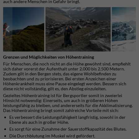
auch andere Menschen in Gefahr bringt.
Grenzen und Möglichkeiten von Höhentraining
Für Menschen, die noch nicht an die Höhe gewöhnt sind, empfiehlt
sich daher vorerst der Aufenthalt unter 2.000 bis 2.500 Metern.
Zudem gilt in den Bergen stets, das eigene Wohlbefinden zu
beobachten und zu priorisieren. Bei ersten Anzeichen einer
Höhenkrankheit muss eine Pause eingelegt werden. Bessern sich
diese nicht vollständig, gilt es, den Abstieg einzuleiten.
Gezieltes Höhentraining ist für Bergsportler somit in zweierlei
Hinsicht notwendig: Einerseits, um auch in größeren Höhen
leistungsfähig zu bleiben, und andererseits für die Akklimatisierung.
Das Höhentraining bringt somit zahlreiche Vorteile mit sich:
Es verbessert die Leistungsfähigkeit langfristig, sowohl in der
Ebene als auch in großer Höhe.
Es sorgt für eine Zunahme der Sauerstoffkapazität des Blutes.
Die Durchblutung im Muskel wird gefördert.