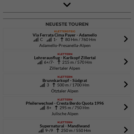
4Blocs KIDS 2026
DAV Kletter- & Boulderzentrum München Süd (Thalkirchen)
26.09.2026
NEUESTE TOUREN
KLETTERSTEIG
Via Ferrata Cima Payer - Adamello
C
1-
80 Hm / 760 Hm
Adamello-Presanella-Alpen
KLETTERN
Lehrerausflug - Karlkopf Zillertal
6+/7-
215 m / 570 Hm
Zillertaler Alpen
KLETTERN
Brunnkarkopf - Südgrat
3
500 m / 1700 Hm
Ötztaler Alpen
KLETTERN
Pfeilerwechsel - Cresta Berdo Quota 1996
8+
295 m / 750 Hm
Julische Alpen
KLETTERN
Supernatural - Mandlwand
9-/9
250 m / 550 Hm