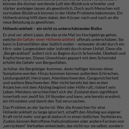
können die dünner werdende Luft den Blutdruck schneller und
stärker ansteigen lassen als gewöhnlich. Doch auch Menschen mit
normalem Blutdruck können in der Höhe Probleme bekommen. Ein
Höhentraining hilft dann dabei, den Körper nach und nach an die
neue Belastung zu gewöhnen.
Höhenkrankheit – ein nicht zu unterschätzendes Risiko
Es sind vor allem Laien, die das erste Mal ins Hochgebirge gehen,
welche
die Gefahr einer Höhenkrankheit
oftmals unterschätzen. Sie
kann in Extremfällen aber tödlich enden – entweder direkt durch ein
Hirn- oder Lungenödem oder indirekt durch einen Unfall. Denn die
„Bergkrankheit“ äußert sich zu Beginn durch Schwindel, Übelkeit und
Kopfschmerzen. Dieses Unwohlsein gepaart mit dem Schwindel
erhöht die Gefahr von Bergunfällen.
Je höher die Bergsteiger kommen, desto heftiger können diese
Symptome werden. Hinzu kommen können außerdem Erbrechen,
Leistungsabfall, Herzrasen, Atembeschwerden, Gangunsicherheit
und weitere Beschwerden. Wer nicht bereits bei den ersten
Anzeichen mit dem Abstieg beginnt oder Hilfe ruft, riskiert sein
Leben. Meistens verschlechtert sich der Zustand dann signifikant
innerhalb von zwölf bis 24 Stunden und kann, wie bereits erwähnt,
ein Hirnödem und damit den Tod verursachen.
Das Problem an der Sache ist: Wer die Anzeichen für eine
Höhenkrankheit zu lange ignoriert, schafft den Abstieg aus eigener
Kraft nicht mehr und gerät dadurch in einen tödlichen Teufelskreis.
Zudem können Betroffene Halluzinationen oder andere Formen von
„verrücktem“ Verhalten entwickeln, das nicht nur sie selbst, sondern