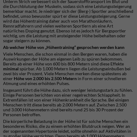
Unterm Strich verbessert sich der Sauerstofftransport im Blut und
die Durchblutung der Muskeln, sodass sich eine Leistungssteigerung
bemerkbar macht. Je niedriger sich der (Berg-) Sportler anschließend
befindet, umso bewusster spürt er diese Leistungssteigerung. Gerne
wird das Höhentraining daher auch von Marathonläufern,
Rennradfahrern und vielen weiteren Sportlern als eine Art
natürliches Doping genutzt. Ebenso ist es jedoch für Bergsportler
wichtig, um die Leistung mit ansteigender Höhe beibehalten oder
sogar steigern zu können.
Ab welcher Höhe von „Höhentraining“ gesprochen werden kann
Viele Menschen, die schon einmal in den Bergen waren, haben die
Auswirkungen der Höhe am eigenen Leib zu spüren bekommen.
Bereits ab einer Höhe von 600 bis 800 Metern sind diese Effekte
minimal
spürbar. Ab 1.000 Metern liegen die Leistungseinbußen bei
zwei bis vier Prozent. Viele Menschen merken diese spätestens ab
einer
Höhe von 2.000 bis 2.500 Metern
in Form einer schnelleren
Atmung und eines erhöhten Pulses.
Insgesamt führt die Höhe dazu, sich weniger leistungsstark zu fühlen.
Einige Personen berichten von einer regelrechten Schlappheit. In
Extremfällen ist von einer Höhenkrankheit die Sprache. Bei einigen
Menschen tritt diese bereits ab 2.000 Metern auf. Zwischen 2.500
und 3.000 Höhenmetern sind bereits rund 25 bis 30 Prozent der
Personen betroffen.
Die körperliche Belastung in der Höhe ist für solche Menschen ein
besonderes Risiko, die zu einem erhöhten Blutdruck neigen. Wer an
der sogenannten Hypertonie leidet, sollte ohnehin auf Aktivitäten in
zu großer Höhe verzichten. Denn bereits ab 1.000 Höhenmetern