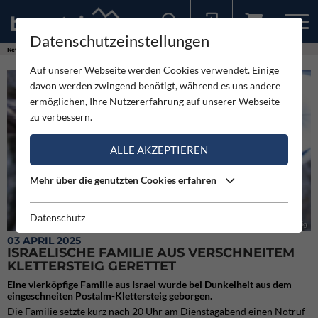
Datenschutzeinstellungen
Sollten Sie bereits ein Konto für unsere App haben, können Sie sich mit diesen Daten auch hier anmelden.
News
Neuigkeiten
Israelische Familie aus verschneitem Klettersteig gerettet
Auf unserer Webseite werden Cookies verwendet. Einige
davon werden zwingend benötigt, während es uns andere
ermöglichen, Ihre Nutzererfahrung auf unserer Webseite
zu verbessern.
ALLE AKZEPTIEREN
Mehr über die genutzten Cookies erfahren
Datenschutz
Postalm Klettersteig
03 APRIL 2025
ISRAELISCHE FAMILIE AUS VERSCHNEITEM
KLETTERSTEIG GERETTET
Eine vierköpfige Familie aus Israel wurde bei Dunkelheit aus dem
eingeschneiten Postalm-Klettersteig geborgen.
Die Familie setzte kurz nach 20 Uhr am Dienstagabend einen Notruf