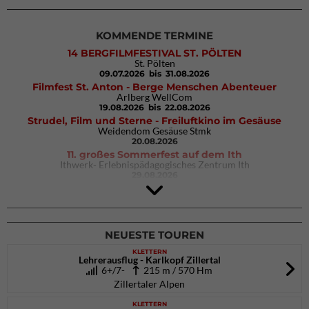
KOMMENDE TERMINE
14 BERGFILMFESTIVAL ST. PÖLTEN
St. Pölten
09.07.2026
bis 31.08.2026
Filmfest St. Anton - Berge Menschen Abenteuer
Arlberg WellCom
19.08.2026
bis 22.08.2026
Strudel, Film und Sterne - Freiluftkino im Gesäuse
Weidendom Gesäuse Stmk
20.08.2026
11. großes Sommerfest auf dem Ith
Ithwerk- Erlebnispädagogisches Zentrum Ith
29.08.2026
4Blocs KIDS 2026
DAV Kletter- & Boulderzentrum München Süd (Thalkirchen)
26.09.2026
NEUESTE TOUREN
KLETTERN
Lehrerausflug - Karlkopf Zillertal
6+/7-
215 m / 570 Hm
Zillertaler Alpen
KLETTERN