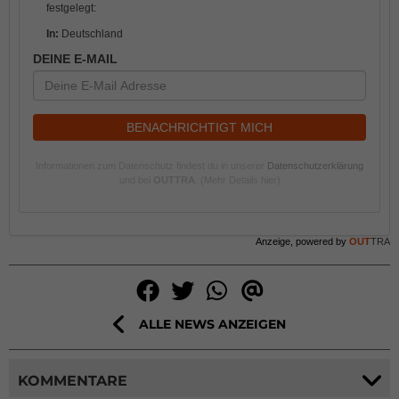
festgelegt:
In:
Deutschland
DEINE E-MAIL
BENACHRICHTIGT MICH
Informationen zum Datenschutz findest du in unserer
Datenschutzerklärung
und bei
OUTTRA
.
(Mehr Details hier)
Anzeige, powered by
OUT
TRA
ALLE NEWS ANZEIGEN
KOMMENTARE