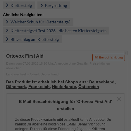
Klettersteig
Bergrettung
Ähnliche Neuigkeiten:
Welcher Schuh für Klettersteige?
Klettersteigset Test 2026 - die besten Klettersteigsets
Blitzschlag am Klettersteig
i
Ortovox First Aid
Benachrichtigung
Daten vom 07.08.2026 18:20 Uhr. Angebote ohne Gewähr, Preise können
abweichen.
Land wechseln
(Aktuell: Deutschland)
Das Produkt ist erhältlich bei Shops aus:
Deutschland
,
Dänemark
,
Frankreich
,
Niederlande
,
Österreich
E-Mail Benachrichtigung für 'Ortovox First Aid'
erstellen
Zu dieser Produktvariante gibt es aktuell keine Angebote. Du
kannst Dir aber eine kostenlose E-Mail Benachrichtigung
anlegen! Du hast für diese Erinnerung folgende Kritieren