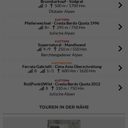
Brunnkarkopf - Südgrat
3
500 m / 1700 Hm
Ötztaler Alpen
KLETTERN
Pfeilerwechsel - Cresta Berdo Quota 1996
8+
295 m / 750 Hm
Julische Alpen
KLETTERN
Supernatural - Mandlwand
9-/9
250 m / 550 Hm
Berchtesgadener Alpen
KLETTERSTEIG
Ferrata Gabrielli - Cima Asta Überschreitung
B
1-/1
600 Hm / 1620 Hm
KLETTERN
Rot(Punkt)Wild - Cresta Berdo Quota 2012
8
310 m / 750 Hm
Julische Alpen
TOUREN IN DER NÄHE