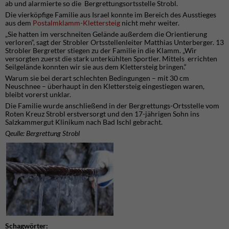
ab und alarmierte so die Bergrettungsortsstelle Strobl.
Die vierköpfige Familie aus Israel konnte im Bereich des Ausstieges
aus dem
Postalmklamm-Klettersteig
nicht mehr weiter.
„Sie hatten im verschneiten Gelände außerdem die Orientierung
verloren“, sagt der Strobler Ortsstellenleiter Matthias Unterberger. 13
Strobler Bergretter stiegen zu der Familie in die Klamm. „Wir
versorgten zuerst die stark unterkühlten Sportler. Mittels errichten
Seilgelände konnten wir sie aus dem Klettersteig bringen.“
Warum sie bei derart schlechten Bedingungen – mit 30 cm
Neuschnee – überhaupt in den Klettersteig eingestiegen waren,
bleibt vorerst unklar.
Die Familie wurde anschließend in der Bergrettungs-Ortsstelle vom
Roten Kreuz Strobl erstversorgt und den 17-jährigen Sohn ins
Salzkammergut Klinikum nach Bad Ischl gebracht.
Qeulle: Bergrettung Strobl
Schagwörter: