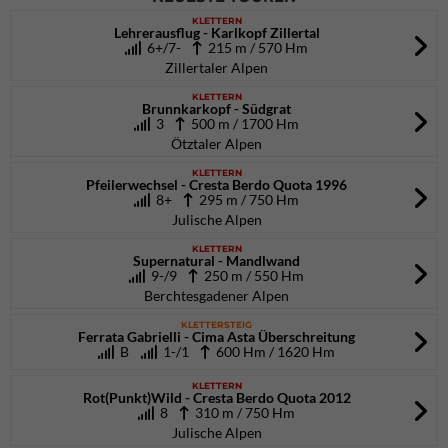
KLETTERN
Lehrerausflug - Karlkopf Zillertal
6+/7-
215 m / 570 Hm
Zillertaler Alpen
KLETTERN
Brunnkarkopf - Südgrat
3
500 m / 1700 Hm
Ötztaler Alpen
KLETTERN
Pfeilerwechsel - Cresta Berdo Quota 1996
8+
295 m / 750 Hm
Julische Alpen
KLETTERN
Supernatural - Mandlwand
9-/9
250 m / 550 Hm
Berchtesgadener Alpen
KLETTERSTEIG
Ferrata Gabrielli - Cima Asta Überschreitung
B
1-/1
600 Hm / 1620 Hm
KLETTERN
Rot(Punkt)Wild - Cresta Berdo Quota 2012
8
310 m / 750 Hm
Julische Alpen