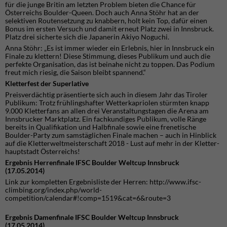
für die junge Britin am letzten Problem bieten die Chance für
Österreichs Boulder-Queen. Doch auch Anna Stöhr hat an der
selektiven Routensetzung zu knabbern, holt kein Top, dafür einen
Bonus im ersten Versuch und damit erneut Platz zwei in Innsbruck.
Platz drei sicherte sich die Japanerin Akiyo Noguchi.
Anna Stöhr: „Es ist immer wieder ein Erlebnis, hier in Innsbruck ein
Finale zu klettern! Diese Stimmung, dieses Publikum und auch die
perfekte Organisation, das ist beinahe nicht zu toppen. Das Podium
freut mich riesig, die Saison bleibt spannend.“
Kletterfest der Superlative
Preisverdächtig präsentierte sich auch in diesem Jahr das Tiroler
Publikum: Trotz frühlingshafter Wetterkapriolen stürmten knapp
9.000 Kletterfans an allen drei Veranstaltungstagen die Arena am
Innsbrucker Marktplatz. Ein fachkundiges Publikum, volle Ränge
bereits in Qualifikation und Halbfinale sowie eine frenetische
Boulder-Party zum samstäglichen Finale machen – auch in Hinblick
auf die Kletterweltmeisterschaft 2018 - Lust auf mehr in der Kletter-
hauptstadt Österreichs!
Ergebnis Herrenfinale IFSC Boulder Weltcup Innsbruck
(17.05.2014)
Link zur kompletten Ergebnisliste der Herren: http://www.ifsc-
climbing.org/index.php/world-
competition/calendar#!comp=1519&cat=6&route=3
Ergebnis Damenfinale IFSC Boulder Weltcup Innsbruck
(17.05.2014)