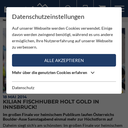
Datenschutzeinstellungen
Sollten Sie bereits ein Konto für unsere App haben, können Sie sich mit diesen Daten auch hier anmelden.
News
Neuigkeiten
Kilian Fischhuber holt Gold in Innsbruck!
Auf unserer Webseite werden Cookies verwendet. Einige
davon werden zwingend benötigt, während es uns andere
ermöglichen, Ihre Nutzererfahrung auf unserer Webseite
zu verbessern.
ALLE AKZEPTIEREN
Mehr über die genutzten Cookies erfahren
Datenschutz
18 MAI 2014
KILIAN FISCHHUBER HOLT GOLD IN
INNSBRUCK!
Im großen Finale vor heimischem Publikum laufen Österreichs
Boulder-Asse Samstagabend einmal mehr zur Höchstform auf
Daheim siegt sich’s am schönsten:
Im großen Finale vor heimischem