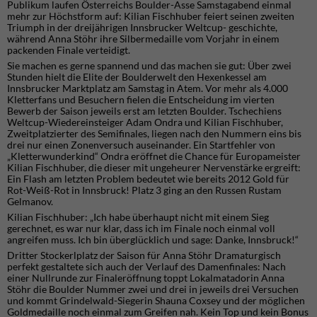
Publikum laufen
Österreichs Boulder-Asse Samstagabend einmal
mehr zur Höchstform auf: Kilian Fischhuber feiert seinen zweiten
Triumph in der dreijährigen Innsbrucker Weltcup- geschichte,
während Anna Stöhr ihre Silbermedaille vom Vorjahr in einem
packenden Finale verteidigt.
Sie machen es gerne spannend und das machen sie gut: Über zwei
Stunden hielt die Elite der Boulderwelt den Hexenkessel am
Innsbrucker Marktplatz am Samstag in Atem. Vor mehr als 4.000
Kletterfans und Besuchern fielen die Entscheidung im vierten
Bewerb der Saison jeweils erst am letzten Boulder. Tschechiens
Weltcup-Wiedereinsteiger Adam Ondra und Kilian Fischhuber,
Zweitplatzierter des Semifinales, liegen nach den Nummern eins bis
drei nur einen Zonenversuch auseinander. Ein Startfehler von
„Kletterwunderkind“ Ondra eröffnet die Chance für Europameister
Kilian Fischhuber, die dieser mit ungeheurer Nervenstärke ergreift:
Ein Flash am letzten Problem bedeutet wie bereits 2012 Gold für
Rot-Weiß-Rot in Innsbruck! Platz 3 ging an den Russen Rustam
Gelmanov.
Kilian Fischhuber: „Ich habe überhaupt nicht mit einem Sieg
gerechnet, es war nur klar, dass ich im Finale noch einmal voll
angreifen muss. Ich bin überglücklich und sage: Danke, Innsbruck!“
Dritter Stockerlplatz der Saison für Anna Stöhr Dramaturgisch
perfekt gestaltete sich auch der Verlauf des Damenfinales: Nach
einer Nullrunde zur Finaleröffnung toppt Lokalmatadorin Anna
Stöhr die Boulder Nummer zwei und drei in jeweils drei Versuchen
und kommt Grindelwald-Siegerin Shauna Coxsey und der möglichen
Goldmedaille noch einmal zum Greifen nah. Kein Top und kein Bonus