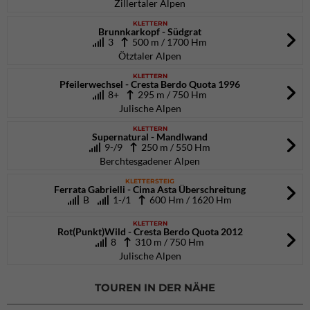
Zillertaler Alpen
KLETTERN
Brunnkarkopf - Südgrat
3
500 m / 1700 Hm
Ötztaler Alpen
KLETTERN
Pfeilerwechsel - Cresta Berdo Quota 1996
8+
295 m / 750 Hm
Julische Alpen
KLETTERN
Supernatural - Mandlwand
9-/9
250 m / 550 Hm
Berchtesgadener Alpen
KLETTERSTEIG
Ferrata Gabrielli - Cima Asta Überschreitung
B
1-/1
600 Hm / 1620 Hm
KLETTERN
Rot(Punkt)Wild - Cresta Berdo Quota 2012
8
310 m / 750 Hm
Julische Alpen
TOUREN IN DER NÄHE