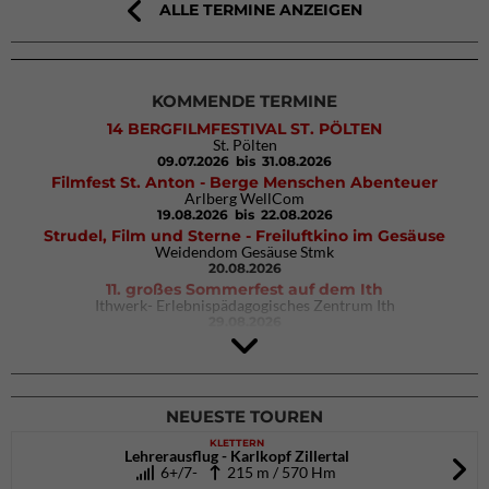
ALLE TERMINE ANZEIGEN
KOMMENDE TERMINE
14 BERGFILMFESTIVAL ST. PÖLTEN
St. Pölten
09.07.2026
bis 31.08.2026
Filmfest St. Anton - Berge Menschen Abenteuer
Arlberg WellCom
19.08.2026
bis 22.08.2026
Strudel, Film und Sterne - Freiluftkino im Gesäuse
Weidendom Gesäuse Stmk
20.08.2026
11. großes Sommerfest auf dem Ith
Ithwerk- Erlebnispädagogisches Zentrum Ith
29.08.2026
4Blocs KIDS 2026
DAV Kletter- & Boulderzentrum München Süd (Thalkirchen)
26.09.2026
NEUESTE TOUREN
KLETTERN
Lehrerausflug - Karlkopf Zillertal
6+/7-
215 m / 570 Hm