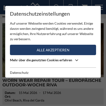
Datenschutzeinstellungen
Sollten Sie bereits ein Konto für unsere App haben, können Sie sich mit diesen Daten auch hier anmelden.
Service
Termine
Worn Wear Repair Tour – Europäische Outdoor-Woche Riva
Auf unserer Webseite werden Cookies verwendet. Einige
davon werden zwingend benötigt, während es uns andere
ermöglichen, Ihre Nutzererfahrung auf unserer Webseite
zu verbessern.
ALLE AKZEPTIEREN
Mehr über die genutzten Cookies erfahren
Datenschutz
WORN WEAR REPAIR TOUR – EUROPÄISCHE
OUTDOOR-WOCHE RIVA
Datum:
15 Mai 2026
- 17 Mai 2026
Ort:
Olivi Beach, Riva del Garda