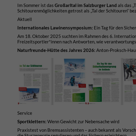
Im Sommer ist das
Großarltal im Salzburger Land
als das „
Schitourenmöglichkeiten getrost als „Tal der Schitouren“ be
Aktuell
Internationales Lawinensymposium:
Ein Tag für den Sich
Am 18. Oktober 2025 suchten im Rahmen des 6. Internatio
Freizeitsportler*innen nach Antworten, wie verantwortungs
Naturfreunde-Hütte des Jahres 2026:
Anton-Proksch-Ha
Service
Sportklettern:
Wenn Gewicht zur Nebensache wird
Praxistest von Bremsassistenten – auch bekannt als Vorsc
die Sturzenergie regulieren und das Sichern erleichtern.