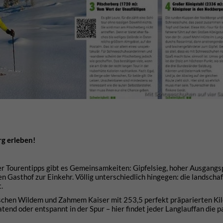
Mit Schneeschuhen auf vier Sa
g erleben!
ier Tourentipps gibt es Gemeinsamkeiten: Gipfelsieg, hoher Ausgang
n Gasthof zur Einkehr. Völlig unterschiedlich hingegen: die landschaf
t.
ischen Wildem und Zahmem Kaiser mit 253,5 perfekt präparierten Ki
tend oder entspannt in der Spur – hier findet jeder Langlauffan die 