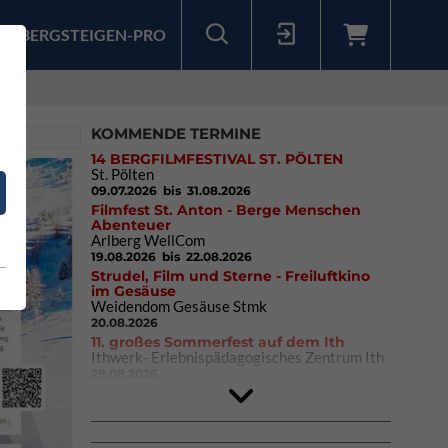
BERGSTEIGEN-PRO
Sollten Sie bereits ein Konto für unsere App haben, können Sie sich mit diesen Daten auch hier anmelden.
KOMMENDE TERMINE
14 BERGFILMFESTIVAL ST. PÖLTEN
St. Pölten
09.07.2026
bis 31.08.2026
Filmfest St. Anton - Berge Menschen
Abenteuer
Arlberg WellCom
19.08.2026
bis 22.08.2026
Strudel, Film und Sterne - Freiluftkino
im Gesäuse
Weidendom Gesäuse Stmk
20.08.2026
11. großes Sommerfest auf dem Ith
Ithwerk- Erlebnispädagogisches Zentrum Ith
29.08.2026
4Blocs KIDS 2026
DAV Kletter- & Boulderzentrum München
Süd (Thalkirchen)
26.09.2026