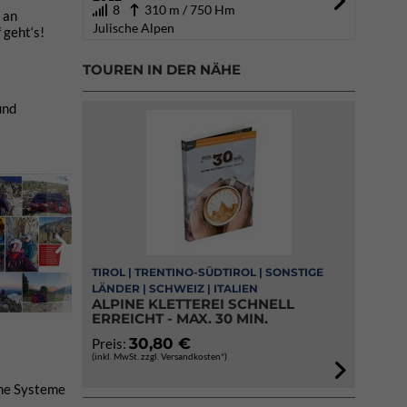
8
310 m / 750 Hm
 an
Julische Alpen
 geht‘s!
TOUREN IN DER NÄHE
und
TIROL | TRENTINO-SÜDTIROL | SONSTIGE
LÄNDER | SCHWEIZ | ITALIEN
ALPINE KLETTEREI SCHNELL
ERREICHT - MAX. 30 MIN.
30,80 €
Preis:
(inkl. MwSt. zzgl. Versandkosten*)
rne Systeme