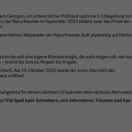
 nach Georgien, ein schmerzlicher Prüfstein und eine Erstbegehung im
s der Naturfreunde im September 2025 bildete zwar das Finale der 
m!
ene Herren-Alpinkader der Naturfreunde läuft planmäßig auf Hocht
ten derzeit eine eigene Klimastrategie, die auch zeigen soll, wie ma
chritt für Schritt, Projekt für Projekt.
ichkeit. Am 19. Oktober 2025 wurde der erste Abschnitt des
aus eröffnet.
aubsangebote für deinen nächsten Urlaub oder dein nächstes Aktivwoc
u! Viel Spaß beim Schmökern, sich Informieren, Träumen und hier 