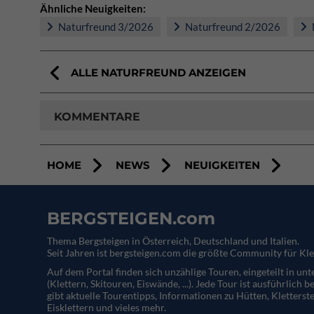
Ähnliche Neuigkeiten:
Naturfreund 3/2026
Naturfreund 2/2026
ALLE NATURFREUND ANZEIGEN
KOMMENTARE
HOME
NEWS
NEUIGKEITEN
BERGSTEIGEN.com
Thema Bergsteigen in Österreich, Deutschland und Italien.
Seit Jahren ist bergsteigen.com die größte Community für Kle
Auf dem Portal finden sich unzählige Touren, eingeteilt in un
(Klettern, Skitouren, Eiswände, ...). Jede Tour ist ausführlich b
gibt aktuelle Tourentipps, Informationen zu Hütten, Kletterste
Eisklettern und vieles mehr.