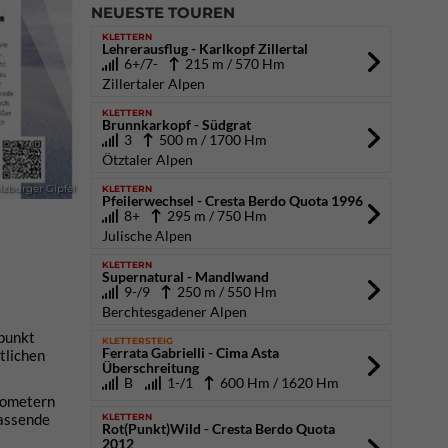
NEUESTE TOUREN
KLETTERN
Lehrerausflug - Karlkopf Zillertal
6+/7-
215 m / 570 Hm
Zillertaler Alpen
KLETTERN
Brunnkarkopf - Südgrat
3
500 m / 1700 Hm
Ötztaler Alpen
KLETTERN
lzburger Gipfel
Pfeilerwechsel - Cresta Berdo Quota 1996
8+
295 m / 750 Hm
Julische Alpen
KLETTERN
Supernatural - Mandlwand
9-/9
250 m / 550 Hm
Berchtesgadener Alpen
spunkt
KLETTERSTEIG
Ferrata Gabrielli - Cima Asta
tlichen
Überschreitung
B
1-/1
600 Hm / 1620 Hm
lometern
passende
KLETTERN
Rot(Punkt)Wild - Cresta Berdo Quota
2012