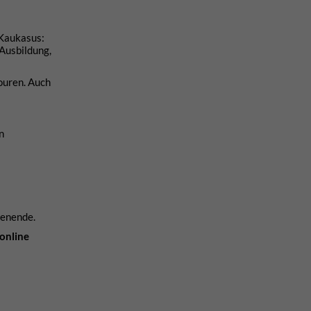
 Kaukasus:
Ausbildung,
ouren. Auch
n
henende.
online