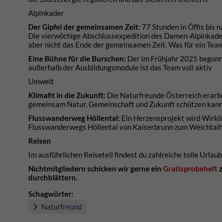
Alpinkader
Der Gipfel der gemeinsamen Zeit
: 77 Stunden in Öffis bis
Die vierwöchige Abschlussexpedition des Damen-Alpinkader
aber nicht das Ende der gemeinsamen Zeit. Was für ein Tea
Eine Bühne für die Burschen:
Der im Frühjahr 2025 begonn
außerhalb der Ausbildungsmodule ist das Team voll aktiv
Umwelt
Klimafit in die Zukunft:
Die Naturfreunde Österreich erarbei
gemeinsam Natur, Gemeinschaft und Zukunft schützen kann – S
Flusswanderweg Höllental:
Ein Herzensprojekt wird Wirkl
Flusswanderwegs Höllental von Kaiserbrunn zum Weichtalh
Reisen
Im ausführlichen Reiseteil findest du zahlreiche tolle Url
Nichtmitgliedern schicken wir gerne ein
Gratisprobeheft
z
durchblättern.
Schagwörter:
Naturfreund