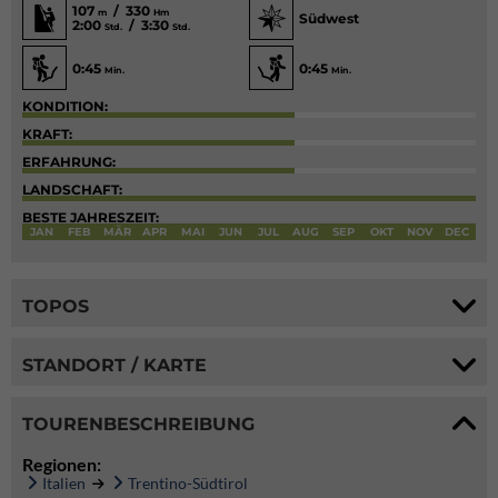
107
/ 330
m
Hm
Südwest
2:00
/ 3:30
Std.
Std.
0:45
0:45
Min.
Min.
KONDITION:
KRAFT:
ERFAHRUNG:
LANDSCHAFT:
BESTE JAHRESZEIT:
JAN
FEB
MÄR
APR
MAI
JUN
JUL
AUG
SEP
OKT
NOV
DEC
TOPOS
STANDORT / KARTE
TOURENBESCHREIBUNG
Regionen:
Italien
Trentino-Südtirol