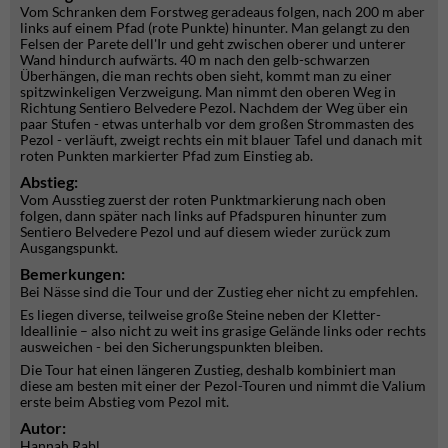
Vom Schranken dem Forstweg geradeaus folgen, nach 200 m aber
links auf einem Pfad (rote Punkte) hinunter. Man gelangt zu den
Felsen der Parete dell'Ir und geht zwischen oberer und unterer
Wand hindurch aufwärts. 40 m nach den gelb-schwarzen
Überhängen, die man rechts oben sieht, kommt man zu einer
spitzwinkeligen Verzweigung. Man nimmt den oberen Weg in
Richtung Sentiero Belvedere Pezol. Nachdem der Weg über ein
paar Stufen - etwas unterhalb vor dem großen Strommasten des
Pezol - verläuft, zweigt rechts ein mit blauer Tafel und danach mit
roten Punkten markierter Pfad zum Einstieg ab.
Abstieg:
Vom Ausstieg zuerst der roten Punktmarkierung nach oben
folgen, dann später nach links auf Pfadspuren hinunter zum
Sentiero Belvedere Pezol und auf diesem wieder zurück zum
Ausgangspunkt.
Bemerkungen:
Bei Nässe sind die Tour und der Zustieg eher nicht zu empfehlen.
Es liegen diverse, teilweise große Steine neben der Kletter-
Ideallinie – also nicht zu weit ins grasige Gelände links oder rechts
ausweichen - bei den Sicherungspunkten bleiben.
Die Tour hat einen längeren Zustieg, deshalb kombiniert man
diese am besten mit einer der Pezol-Touren und nimmt die Valium
erste beim Abstieg vom Pezol mit.
Autor:
Hannah Rabl