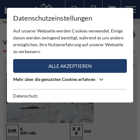
Datenschutzeinstellungen
Sollten Sie bereits ein Konto für unsere App haben, können Sie sich mit diesen Daten auch hier anmelden.
Touren
Klettern
Valium - Parete Pezol Sud
Auf unserer Webseite werden Cookies verwendet. Einige
davon werden zwingend benötigt, während es uns andere
VALIUM - PARETE PEZOL SUD
ermöglichen, Ihre Nutzererfahrung auf unserer Webseite
zu verbessern.
KLETTERN
(3)
MITTEL
TOURENINFO
ALLE AKZEPTIEREN
Mehr über die genutzten Cookies erfahren
Datenschutz
6
Diff.
Gut
5/5+ obl.