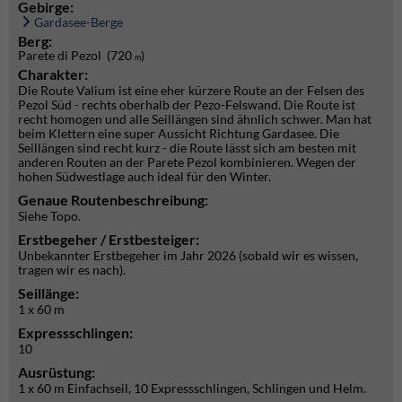
Gebirge:
Gardasee-Berge
Berg:
Parete di Pezol (720
)
m
Charakter:
Die Route Valium ist eine eher kürzere Route an der Felsen des
Pezol Süd - rechts oberhalb der Pezo-Felswand. Die Route ist
recht homogen und alle Seillängen sind ähnlich schwer. Man hat
beim Klettern eine super Aussicht Richtung Gardasee. Die
Seillängen sind recht kurz - die Route lässt sich am besten mit
anderen Routen an der Parete Pezol kombinieren. Wegen der
hohen Südwestlage auch ideal für den Winter.
Genaue Routenbeschreibung:
Siehe Topo.
Erstbegeher / Erstbesteiger:
Unbekannter Erstbegeher im Jahr 2026 (sobald wir es wissen,
tragen wir es nach).
Seillänge:
1 x 60 m
Expressschlingen:
10
Ausrüstung:
1 x 60 m Einfachseil, 10 Expressschlingen, Schlingen und Helm.