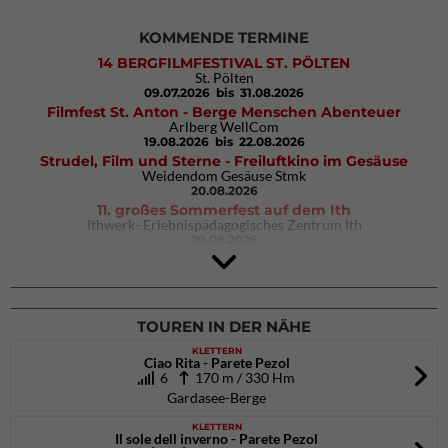
KOMMENDE TERMINE
14 BERGFILMFESTIVAL ST. PÖLTEN
St. Pölten
09.07.2026
bis 31.08.2026
Filmfest St. Anton - Berge Menschen Abenteuer
Arlberg WellCom
19.08.2026
bis 22.08.2026
Strudel, Film und Sterne - Freiluftkino im Gesäuse
Weidendom Gesäuse Stmk
20.08.2026
11. großes Sommerfest auf dem Ith
Ithwerk- Erlebnispädagogisches Zentrum Ith
29.08.2026
4Blocs KIDS 2026
DAV Kletter- & Boulderzentrum München Süd (Thalkirchen)
26.09.2026
TOUREN IN DER NÄHE
KLETTERN
Ciao Rita - Parete Pezol
6
170 m / 330 Hm
Gardasee-Berge
KLETTERN
Il sole dell inverno - Parete Pezol