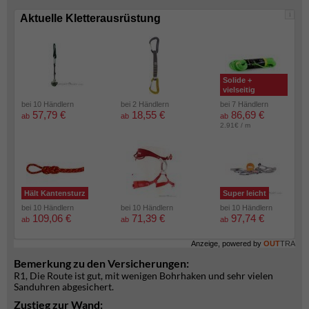
i
Aktuelle Kletterausrüstung
Solide +
vielseitig
bei 10 Händlern
bei 2 Händlern
bei 7 Händlern
57,79 €
18,55 €
86,69 €
ab
ab
ab
2.91€ / m
Hält Kantensturz
Super leicht
bei 10 Händlern
bei 10 Händlern
bei 10 Händlern
109,06 €
71,39 €
97,74 €
ab
ab
ab
Anzeige, powered by
OUT
TRA
Bemerkung zu den Versicherungen:
R1, Die Route ist gut, mit wenigen Bohrhaken und sehr vielen
Sanduhren abgesichert.
Zustieg zur Wand: