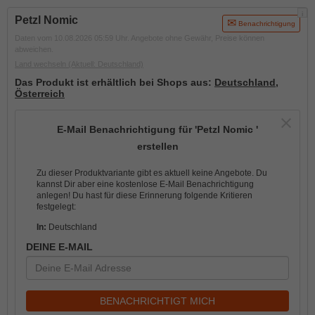
i
Petzl Nomic
Benachrichtigung
Daten vom 10.08.2026 05:59 Uhr. Angebote ohne Gewähr, Preise können
abweichen.
Land wechseln
(Aktuell: Deutschland)
Das Produkt ist erhältlich bei Shops aus:
Deutschland
,
Österreich
E-Mail Benachrichtigung für 'Petzl Nomic '
erstellen
Zu dieser Produktvariante gibt es aktuell keine Angebote. Du
kannst Dir aber eine kostenlose E-Mail Benachrichtigung
anlegen! Du hast für diese Erinnerung folgende Kritieren
festgelegt:
In:
Deutschland
DEINE E-MAIL
BENACHRICHTIGT MICH