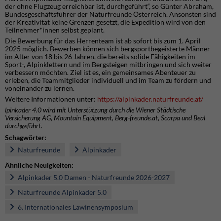
der ohne Flugzeug erreichbar ist, durchgeführt“, so Günter Abraham,
Bundesgeschäftsführer der Naturfreunde Österreich. Ansonsten sind
der Kreativität keine Grenzen gesetzt, die Expedition wird von den
Teilnehmer*innen selbst geplant.
Die Bewerbung für das Herrenteam ist ab sofort bis zum 1. April
2025 möglich. Bewerben können sich bergsportbegeisterte Männer
im Alter von 18 bis 26 Jahren, die bereits solide Fähigkeiten im
Sport-, Alpinklettern und im Bergsteigen mitbringen und sich weiter
verbessern möchten. Ziel ist es, ein gemeinsames Abenteuer zu
erleben, die Teammitglieder individuell und im Team zu fördern und
voneinander zu lernen.
Weitere Informationen unter:
https://alpinkader.naturfreunde.at/
lpinkader 4.0 wird mit Unterstützung durch die Wiener Städtische
Versicherung AG, Mountain Equipment, Berg-freunde.at, Scarpa und Beal
durchgeführt.
Schagwörter:
Naturfreunde
Alpinkader
Ähnliche Neuigkeiten:
Alpinkader 5.0 Damen - Naturfreunde 2026-2027
Naturfreunde Alpinkader 5.0
6. Internationales Lawinensymposium