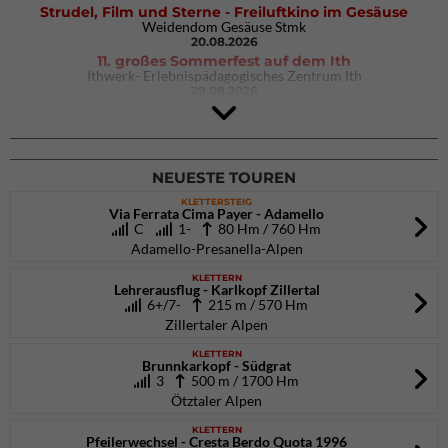
Strudel, Film und Sterne - Freiluftkino im Gesäuse
Weidendom Gesäuse Stmk
20.08.2026
11. großes Sommerfest auf dem Ith
Ithwerk- Erlebnispädagogisches Zentrum Ith
29.08.2026
4Blocs KIDS 2026
DAV Kletter- & Boulderzentrum München Süd (Thalkirchen)
26.09.2026
NEUESTE TOUREN
KLETTERSTEIG
Via Ferrata Cima Payer - Adamello
C
1-
80 Hm / 760 Hm
Adamello-Presanella-Alpen
KLETTERN
Lehrerausflug - Karlkopf Zillertal
6+/7-
215 m / 570 Hm
Zillertaler Alpen
KLETTERN
Brunnkarkopf - Südgrat
3
500 m / 1700 Hm
Ötztaler Alpen
KLETTERN
Pfeilerwechsel - Cresta Berdo Quota 1996