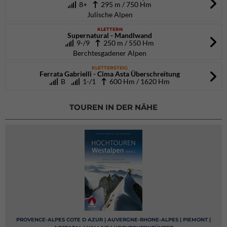
8+
295 m / 750 Hm
Julische Alpen
KLETTERN
Supernatural - Mandlwand
9-/9
250 m / 550 Hm
Berchtesgadener Alpen
KLETTERSTEIG
Ferrata Gabrielli - Cima Asta Überschreitung
B
1-/1
600 Hm / 1620 Hm
TOUREN IN DER NÄHE
PROVENCE-ALPES COTE D AZUR | AUVERGNE-RHONE-ALPES | PIEMONT |