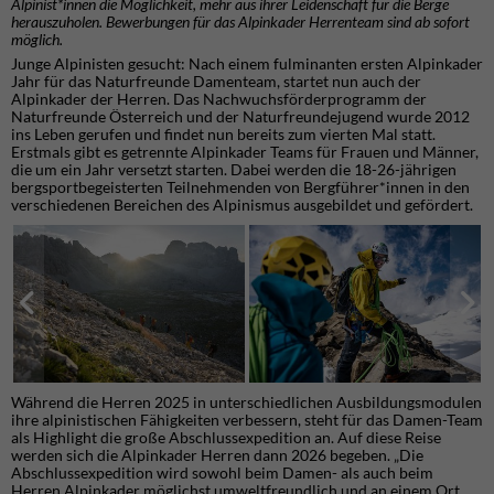
Alpinist*innen die Möglichkeit, mehr aus ihrer Leidenschaft für die Berge
herauszuholen. Bewerbungen für das Alpinkader Herrenteam sind ab sofort
möglich.
Junge Alpinisten gesucht: Nach einem fulminanten ersten Alpinkader
Jahr für das Naturfreunde Damenteam, startet nun auch der
Alpinkader der Herren. Das Nachwuchsförderprogramm der
Naturfreunde Österreich und der Naturfreundejugend wurde 2012
ins Leben gerufen und findet nun bereits zum vierten Mal statt.
Erstmals gibt es getrennte Alpinkader Teams für Frauen und Männer,
die um ein Jahr versetzt starten. Dabei werden die 18-26-jährigen
bergsportbegeisterten Teilnehmenden von Bergführer*innen in den
verschiedenen Bereichen des Alpinismus ausgebildet und gefördert.
Während die Herren 2025 in unterschiedlichen Ausbildungsmodulen
ihre alpinistischen Fähigkeiten verbessern, steht für das Damen-Team
als Highlight die große Abschlussexpedition an. Auf diese Reise
werden sich die Alpinkader Herren dann 2026 begeben. „Die
Abschlussexpedition wird sowohl beim Damen- als auch beim
Herren Alpinkader möglichst umweltfreundlich und an einem Ort,