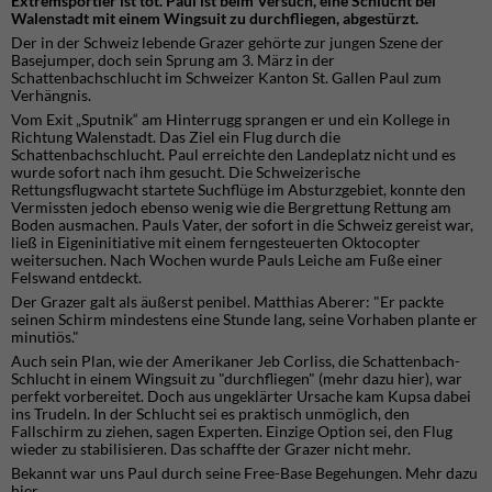
Extremsportler ist tot. Paul ist beim Versuch, eine Schlucht bei
Walenstadt mit einem Wingsuit zu durchfliegen, abgestürzt.
Der in der Schweiz lebende Grazer gehörte zur jungen Szene der
Basejumper, doch sein Sprung am 3. März in der
Schattenbachschlucht im Schweizer Kanton St. Gallen Paul zum
Verhängnis.
Vom Exit „Sputnik“ am Hinterrugg sprangen er und ein Kollege in
Richtung Walenstadt. Das Ziel ein Flug durch die
Schattenbachschlucht. Paul erreichte den Landeplatz nicht und es
wurde sofort nach ihm gesucht. Die Schweizerische
Rettungsflugwacht startete Suchflüge im Absturzgebiet, konnte den
Vermissten jedoch ebenso wenig wie die Bergrettung Rettung am
Boden ausmachen. Pauls Vater, der sofort in die Schweiz gereist war,
ließ in Eigeninitiative mit einem ferngesteuerten Oktocopter
weitersuchen. Nach Wochen wurde Pauls Leiche am Fuße einer
Felswand entdeckt.
Der Grazer galt als äußerst penibel. Matthias Aberer: "Er packte
seinen Schirm mindestens eine Stunde lang, seine Vorhaben plante er
minutiös."
Auch sein Plan, wie der Amerikaner Jeb Corliss, die Schattenbach-
Schlucht in einem Wingsuit zu "durchfliegen" (mehr dazu hier), war
perfekt vorbereitet. Doch aus ungeklärter Ursache kam Kupsa dabei
ins Trudeln. In der Schlucht sei es praktisch unmöglich, den
Fallschirm zu ziehen, sagen Experten. Einzige Option sei, den Flug
wieder zu stabilisieren. Das schaffte der Grazer nicht mehr.
Bekannt war uns Paul durch seine Free-Base Begehungen. Mehr dazu
hier.