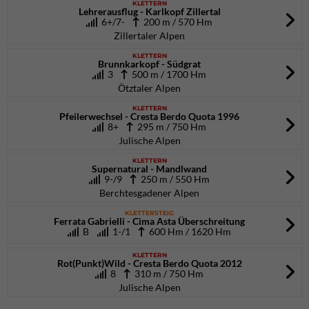
KLETTERN
Lehrerausflug - Karlkopf Zillertal
6+/7-
200 m / 570 Hm
Zillertaler Alpen
KLETTERN
Brunnkarkopf - Südgrat
3
500 m / 1700 Hm
Ötztaler Alpen
KLETTERN
Pfeilerwechsel - Cresta Berdo Quota 1996
8+
295 m / 750 Hm
Julische Alpen
KLETTERN
Supernatural - Mandlwand
9-/9
250 m / 550 Hm
Berchtesgadener Alpen
KLETTERSTEIG
Ferrata Gabrielli - Cima Asta Überschreitung
B
1-/1
600 Hm / 1620 Hm
KLETTERN
Rot(Punkt)Wild - Cresta Berdo Quota 2012
8
310 m / 750 Hm
Julische Alpen