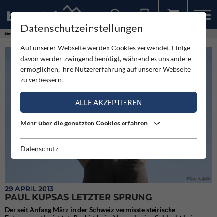
Datenschutzeinstellungen
Sollten Sie bereits ein Konto für unsere App haben, können Sie sich mit diesen Daten auch hier anmelden.
News
Neuigkeiten
Paul Kupsas letzter Sprung
Auf unserer Webseite werden Cookies verwendet. Einige
davon werden zwingend benötigt, während es uns andere
ermöglichen, Ihre Nutzererfahrung auf unserer Webseite
zu verbessern.
ALLE AKZEPTIEREN
Mehr über die genutzten Cookies erfahren
Datenschutz
Paul Kupsa
29 APRIL 2013
PAUL KUPSAS LETZTER SPRUNG
Der seit Anfang März in der Schweiz vermisste steirische