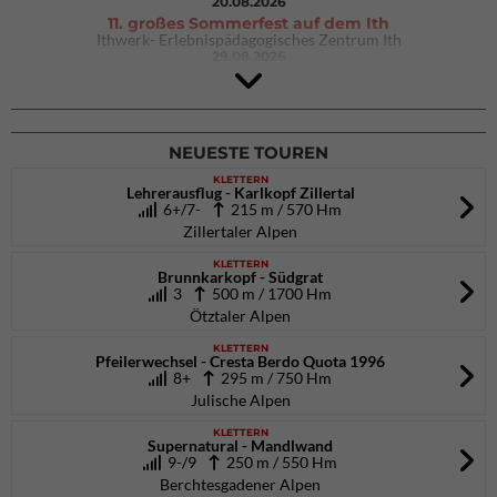
20.08.2026
11. großes Sommerfest auf dem Ith
Ithwerk- Erlebnispädagogisches Zentrum Ith
29.08.2026
4Blocs KIDS 2026
DAV Kletter- & Boulderzentrum München Süd (Thalkirchen)
26.09.2026
NEUESTE TOUREN
KLETTERN
Lehrerausflug - Karlkopf Zillertal
6+/7-
215 m / 570 Hm
Zillertaler Alpen
KLETTERN
Brunnkarkopf - Südgrat
3
500 m / 1700 Hm
Ötztaler Alpen
KLETTERN
Pfeilerwechsel - Cresta Berdo Quota 1996
8+
295 m / 750 Hm
Julische Alpen
KLETTERN
Supernatural - Mandlwand
9-/9
250 m / 550 Hm
Berchtesgadener Alpen