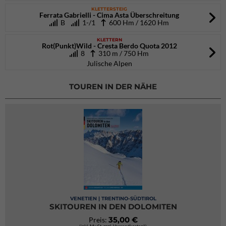
KLETTERSTEIG
Ferrata Gabrielli - Cima Asta Überschreitung
B
1-/1
600 Hm / 1620 Hm
KLETTERN
Rot(Punkt)Wild - Cresta Berdo Quota 2012
8
310 m / 750 Hm
Julische Alpen
TOUREN IN DER NÄHE
VENETIEN | TRENTINO-SÜDTIROL
SKITOUREN IN DEN DOLOMITEN
35,00 €
Preis: