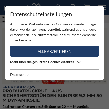
Datenschutzeinstellungen
Sollten Sie bereits ein Konto für unsere App haben, können Sie sich mit diesen Daten auch hier anmelden.
News
Neuigkeiten
PRODUKTRÜCKRUF – AUS SICHERHEITSGRÜNDEN SUNRISE 9,2 MM 50 M Dynamikseil
Auf unserer Webseite werden Cookies verwendet. Einige
davon werden zwingend benötigt, während es uns andere
ermöglichen, Ihre Nutzererfahrung auf unserer Webseite
zu verbessern.
ALLE AKZEPTIEREN
Mehr über die genutzten Cookies erfahren
Datenschutz
PRODUKTRÜCKRUF – AUS SICHERHEITSGRÜNDEN SUNRISE 9,2 MM 50 M Dynamikseil
24 OKTOBER 2025
PRODUKTRÜCKRUF – AUS
SICHERHEITSGRÜNDEN SUNRISE 9,2 MM 50
M DYNAMIKSEIL
Beal ruft das Chargen des Seils Sunrise 9,2 mm M zurück.