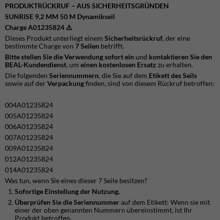
PRODUKTRÜCKRUF – AUS SICHERHEITSGRÜNDEN
SUNRISE 9,2 MM 50 M Dynamikseil
Charge A01235824 ⚠️
Dieses Produkt unterliegt einem
Sicherheitsrückruf
, der eine
bestimmte Charge von
7 Seilen
betrifft.
Bitte stellen Sie die Verwendung sofort ein
und
kontaktieren Sie den
BEAL-Kundendienst
, um
einen kostenlosen Ersatz
zu erhalten.
Die folgenden
Seriennummern
, die Sie auf dem
Etikett des Seils
sowie auf der
Verpackung
finden, sind von diesem Rückruf betroffen:
004A01235824
005A01235824
006A01235824
007A01235824
009A01235824
012A01235824
014A01235824
Was tun, wenn Sie eines dieser 7 Seile besitzen?
Sofortige Einstellung der Nutzung.
Überprüfen Sie die Seriennummer
auf dem Etikett: Wenn sie mit
einer der oben genannten Nummern übereinstimmt, ist Ihr
Produkt betroffen.