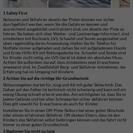
1 Safety First
Skitouren und Skifahren abseits der Pisten können nur sicher
durchgeführt werden, wenn Sie die Gefahren kennen und
ausreichend ausgebildet und trainiert sind, um abseits der Piste zu
fahren. Sie haben sich über Wetter- und Lawinenlage informiert, sind
mindestens mit Rucksack, LVS, Schaufel und Sonde ausgestattet und
üben regelmäßig deren Anwendung. Halten Sie ihr Telefon für
Notfälle immer aufgeladen und ziehen Sie mit aufgeladenem Handy
und Erste-Hilfe-Kit mit Rettungsdecke los. Schaufel und Sonde sind
für Kinder nicht nötig, ein LVS-Gerät ist dabei ein absolutes Muss.
Achten Sie außerdem darauf, dass mindestens zwei Erwachsene
anwesend sind. Im Zweifelsfall Berg- und Skiführer mitnehmen, der
Erfahrung hat im Umgang mit Kindern.
2 Achten Sie auf die richtige Ski-Grundtechnik
Skitourengehen startet für Jung und Alt mit guter Skitechnik. Das
Gehen auf den Fellen ist technisch nicht schwierig und kann mit ein
wenig Übung schnell erlernt werden. Am wichtigsten ist, dass Sie in
jedem Gelände und bei allen Schneearten sicher abfahren können.
Dies gilt sowohl für Erwachsene als auch für Kinder.
Investieren Sie in einen Off-Piste-Skikurs bei einer guten Skischule
oder einem erfahrenen Skilehrer. Oft denken Eltern, dass sie den
Kindern das Skifahren selbst beibringen können und das führt nicht
immer zu einer guten Grundtechnik.
3 Beginnen Sie nicht zu jung