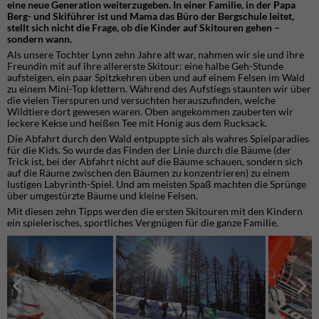
eine neue Generation weiterzugeben. In einer Familie, in der Papa
Berg- und Skiführer ist und Mama das Büro der Bergschule leitet,
stellt sich nicht die Frage, ob die Kinder auf Skitouren gehen –
sondern wann.
Als unsere Tochter Lynn zehn Jahre alt war, nahmen wir sie und ihre
Freundin mit auf ihre allererste Skitour: eine halbe Geh-Stunde
aufsteigen, ein paar Spitzkehren üben und auf einem Felsen im Wald
zu einem Mini-Top klettern. Während des Aufstiegs staunten wir über
die vielen Tierspuren und versuchten herauszufinden, welche
Wildtiere dort gewesen waren. Oben angekommen zauberten wir
leckere Kekse und heißen Tee mit Honig aus dem Rucksack.
Die Abfahrt durch den Wald entpuppte sich als wahres Spielparadies
für die Kids. So wurde das Finden der Linie durch die Bäume (der
Trick ist, bei der Abfahrt nicht auf die Bäume schauen, sondern sich
auf die Räume zwischen den Bäumen zu konzentrieren) zu einem
lustigen Labyrinth-Spiel. Und am meisten Spaß machten die Sprünge
über umgestürzte Bäume und kleine Felsen.
Mit diesen zehn Tipps werden die ersten Skitouren mit den Kindern
ein spielerisches, sportliches Vergnügen für die ganze Familie.