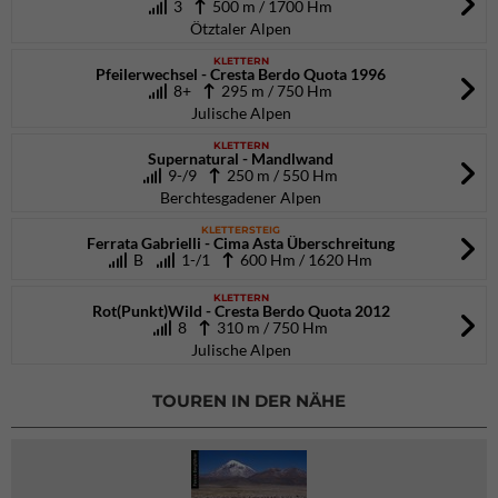
3
500 m / 1700 Hm
Ötztaler Alpen
KLETTERN
Pfeilerwechsel - Cresta Berdo Quota 1996
8+
295 m / 750 Hm
Julische Alpen
KLETTERN
Supernatural - Mandlwand
9-/9
250 m / 550 Hm
Berchtesgadener Alpen
KLETTERSTEIG
Ferrata Gabrielli - Cima Asta Überschreitung
B
1-/1
600 Hm / 1620 Hm
KLETTERN
Rot(Punkt)Wild - Cresta Berdo Quota 2012
8
310 m / 750 Hm
Julische Alpen
TOUREN IN DER NÄHE