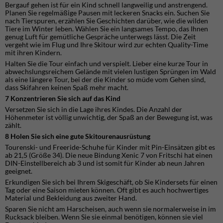
Bergauf gehen ist für ein Kind schnell langweilig und anstrengend.
Planen Sie regelmäßige Pausen mit leckeren Snacks ein. Suchen Sie
nach Tierspuren, erzählen Sie Geschichten darüber, wie die wilden
Tiere im Winter leben. Wählen Sie ein langsames Tempo, das Ihnen
genug Luft für gemütliche Gespräche unterwegs lässt. Die Zeit
vergeht wie im Flug und Ihre Skitour wird zur echten Quality-Time
mit ihren Kindern.
Halten Sie die Tour einfach und verspielt. Lieber eine kurze Tour in
abwechslungsreichem Gelände mit vielen lustigen Sprüngen im Wald
als eine längere Tour, bei der die Kinder so müde vom Gehen sind,
dass Skifahren keinen Spaß mehr macht.
7 Konzentrieren Sie sich auf das Kind
Versetzen Sie sich in die Lage ihres Kindes. Die Anzahl der
Höhenmeter ist völlig unwichtig, der Spaß an der Bewegung ist, was
zählt.
8 Holen Sie sich eine gute Skitourenausrüstung
Tourenski- und Freeride-Schuhe für Kinder mit Pin-Einsätzen gibt es
ab 21,5 (Größe 34). Die neue Bindung Xenic 7 von Fritschi hat einen
DIN-Einstellbereich ab 3 und ist somit für Kinder ab neun Jahren
geeignet.
Erkundigen Sie sich bei Ihrem Skigeschäft, ob Sie Kindersets für einen
Tag oder eine Saison mieten können. Oft gibt es auch hochwertiges
Material und Bekleidung aus zweiter Hand.
Sparen Sie nicht am Harscheisen, auch wenn sie normalerweise in im
Rucksack bleiben. Wenn Sie sie einmal benötigen, können sie viel