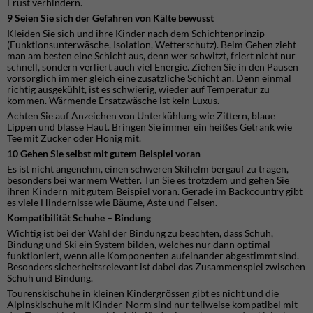
Frust verhindern.
9 Seien Sie sich der Gefahren von Kälte bewusst
Kleiden Sie sich und ihre Kinder nach dem Schichtenprinzip
(Funktionsunterwäsche, Isolation, Wetterschutz). Beim Gehen zieht
man am besten eine Schicht aus, denn wer schwitzt, friert nicht nur
schnell, sondern verliert auch viel Energie. Ziehen Sie in den Pausen
vorsorglich immer gleich eine zusätzliche Schicht an. Denn einmal
richtig ausgekühlt, ist es schwierig, wieder auf Temperatur zu
kommen. Wärmende Ersatzwäsche ist kein Luxus.
Achten Sie auf Anzeichen von Unterkühlung wie Zittern, blaue
Lippen und blasse Haut. Bringen Sie immer ein heißes Getränk wie
Tee mit Zucker oder Honig mit.
10 Gehen Sie selbst mit gutem Beispiel voran
Es ist nicht angenehm, einen schweren Skihelm bergauf zu tragen,
besonders bei warmem Wetter. Tun Sie es trotzdem und gehen Sie
ihren Kindern mit gutem Beispiel voran. Gerade im Backcountry gibt
es viele Hindernisse wie Bäume, Äste und Felsen.
Kompatibilität Schuhe – Bindung
Wichtig ist bei der Wahl der Bindung zu beachten, dass Schuh,
Bindung und Ski ein System bilden, welches nur dann optimal
funktioniert, wenn alle Komponenten aufeinander abgestimmt sind.
Besonders sicherheitsrelevant ist dabei das Zusammenspiel zwischen
Schuh und Bindung.
Tourenskischuhe in kleinen Kindergrössen gibt es nicht und die
Alpinskischuhe mit Kinder-Norm sind nur teilweise kompatibel mit