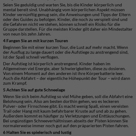
Seien Sie geduldig und warten Sie, bis die Kinder körperlich und
mental bereit sind. Unabhängig vom körperlichen Aspekt müssen
Kinder vernünftig genug sein, die Anweisungen und Tipps der Eltern
oder des Guides zu befolgen. Kinder, die noch zu verspielt sind und
die Gefahren nicht verstehen, können schnell ein Risiko für die
Gruppe darstellen. Für die meisten Kinder gilt daher ein Mindestalter
von neun bis zehn Jahren.
4 Fangen Sie an mit kurzen Touren
Beginnen Sie mit einer kurzen Tour, die Lust auf mehr macht. Wenn
der Ausflug zu lange dauert oder die Aufstiege zu anstrengend sind,
ist der Spaß schnell verflogen.
Der Aufstieg ist körperlich anstrengend. Kinder haben im
Allgemeinen viel Energie, aber Schwierigkeiten, diese zu dosieren.
Von einem Moment auf den anderen ist ihre Körperbatterie leer.
Auch die Abfahrt – der eigentliche Höhepunkt der Tour – wird dann
zum Krampf.
5 Achten Sie auf gute Schneelage
Wenn Sie sich beim Aufstieg so viel Mühe geben, soll die Abfahrt eine
Belohnung sein. Also am besten dorthin gehen, wo es leckeren
Pulver- oder Firnschnee gibt. Es macht wenig Spaß, einen vereisten
Trail oder Hang mit kaum befahrbarer Kruste auf und ab zu gehen.
Außerdem kommt es häufiger zu Verletzungen und Enttäuschungen.
Bei ungünstigen Schneeverhältnissen abseits der Pisten können Sie
normalerweise immer noch gut auf den präparierten Pisten fahren.
6 Halten Sie es spielerisch und lustig