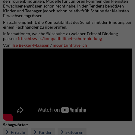
den Tourenbindungen. Modelle für Junioren kommen den kleinsten
Erwachsenengrössen schon recht nahe. In der Tendenz benötigen
Kinder und Teenager jedoch schon relativ früh Schuhe der kleinsten
Erwachsenengrössen.
Fritschi empfiehlt, die Kompatibilität des Schuhs mit der Bindung bei
einem Fachhändler zu überprüfen.
Informationen, welche Skischuhe zu welcher Fritschi Bindung
passen:
fritschi.swiss/kompatibilitaet-schuh-bindung
Von
Ilse Bekker-Maassen
/
mountaintravel.ch
Schagwörter:
Fritschi
Kinder
Skitouren