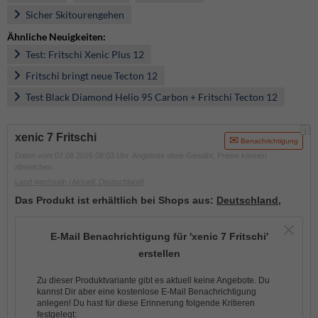
Sicher Skitourengehen
Ähnliche Neuigkeiten:
Test: Fritschi Xenic Plus 12
Fritschi bringt neue Tecton 12
Test Black Diamond Helio 95 Carbon + Fritschi Tecton 12
i
xenic 7 Fritschi
Benachrichtigung
Daten vom 07.08.2026 08:03 Uhr. Angebote ohne Gewähr, Preise können
abweichen.
Land wechseln
(Aktuell: Deutschland)
Das Produkt ist erhältlich bei Shops aus:
Deutschland
,
E-Mail Benachrichtigung für 'xenic 7 Fritschi'
erstellen
Zu dieser Produktvariante gibt es aktuell keine Angebote. Du
kannst Dir aber eine kostenlose E-Mail Benachrichtigung
anlegen! Du hast für diese Erinnerung folgende Kritieren
festgelegt: