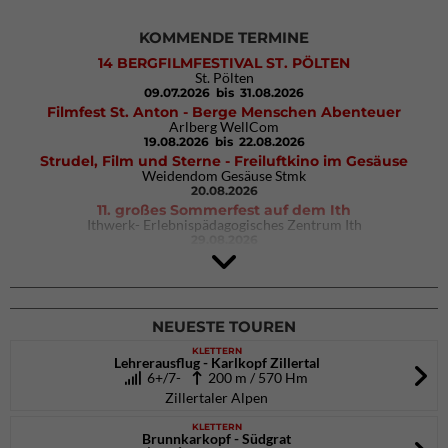
KOMMENDE TERMINE
14 BERGFILMFESTIVAL ST. PÖLTEN
St. Pölten
09.07.2026
bis 31.08.2026
Filmfest St. Anton - Berge Menschen Abenteuer
Arlberg WellCom
19.08.2026
bis 22.08.2026
Strudel, Film und Sterne - Freiluftkino im Gesäuse
Weidendom Gesäuse Stmk
20.08.2026
11. großes Sommerfest auf dem Ith
Ithwerk- Erlebnispädagogisches Zentrum Ith
29.08.2026
Rock Master Arco
Arco (IT)
02.10.2026
bis 04.10.2026
NEUESTE TOUREN
KLETTERN
Lehrerausflug - Karlkopf Zillertal
6+/7-
200 m / 570 Hm
Zillertaler Alpen
KLETTERN
Brunnkarkopf - Südgrat