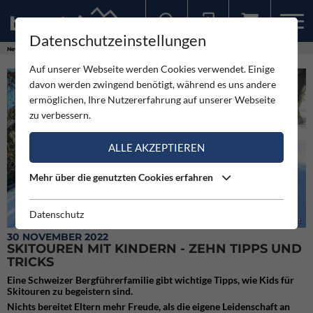
Datenschutzeinstellungen
Sollten Sie bereits ein Konto für unsere App haben, können Sie sich mit diesen Daten auch hier anmelden.
News
Neuigkeiten
Skitouren mit Kindern - zehn Tipps und Tricks
Auf unserer Webseite werden Cookies verwendet. Einige
davon werden zwingend benötigt, während es uns andere
ermöglichen, Ihre Nutzererfahrung auf unserer Webseite
zu verbessern.
ALLE AKZEPTIEREN
Mehr über die genutzten Cookies erfahren
Datenschutz
Beginnen Sie mit einer kurzen Tour, die Lust auf mehr macht.
30 NOVEMBER 2022
SKITOUREN MIT KINDERN - ZEHN TIPPS UND
TRICKS
Eine Schweizer Bergführerfamilie gibt wichtige Tipps, wie Kids für
Skitouren zu begeistern sind.
Nichts bereitet Eltern mehr Freude, als die eigene Leidenschaft an