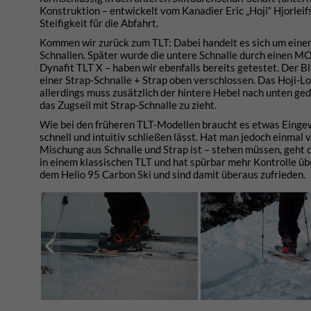
Konstruktion – entwickelt vom Kanadier Eric „Hoji“ Hjorlei
Steifigkeit für die Abfahrt.
Kommen wir zurück zum TLT: Dabei handelt es sich um einen
Schnallen. Später wurde die untere Schnalle durch einen MO
Dynafit TLT X – haben wir ebenfalls bereits getestet. Der Bl
einer Strap-Schnalle + Strap oben verschlossen. Das Hoji-L
allerdings muss zusätzlich der hintere Hebel nach unten ge
das Zugseil mit Strap-Schnalle zu zieht.
Wie bei den früheren TLT-Modellen braucht es etwas Eingewö
schnell und intuitiv schließen lässt. Hat man jedoch einmal 
Mischung aus Schnalle und Strap ist – stehen müssen, geht d
in einem klassischen TLT und hat spürbar mehr Kontrolle übe
dem Helio 95 Carbon Ski und sind damit überaus zufrieden.