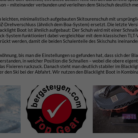
fson – miteinander verbunden und verleihen dem Skischuh deutlich m
 leichten, minimalistisch aufgebauten Skitourenschuh mit ursprüngli
Z-Drehverschluss (ähnlich dem Boa-System) ersetzt. Die letzte Vers
acklight Boot ist ähnlich aufgebaut: Der Schuh wird mit einer Schnal
ock-System funktioniert dabei vergleichbar mit dem klassischen TLT-
drückt werden, damit die beiden Schalenteile des Skischuhs ineinande
hnung, bis man die Einstellungen so gefunden hat, dass sich der Bla
verstanden, in welcher Position die Schnallen – wobei die obere eigent
as Fixieren ruckzuck. Danach steht man deutlich stabiler im Blacklig
r den Ski bei der Abfahrt. Wir nutzen den Blacklight Boot in Kombin