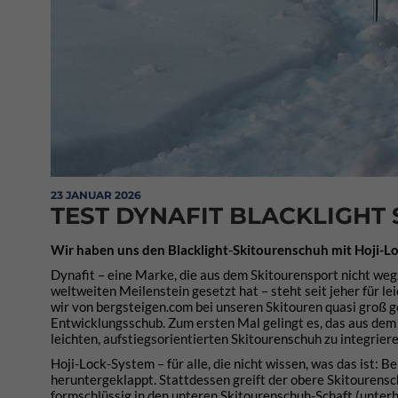
23 JANUAR 2026
TEST DYNAFIT BLACKLIGHT
Wir haben uns den Blacklight-Skitourenschuh mit Hoji-
Dynafit – eine Marke, die aus dem Skitourensport nicht weg
weltweiten Meilenstein gesetzt hat – steht seit jeher für le
wir von bergsteigen.com bei unseren Skitouren quasi groß 
Entwicklungsschub. Zum ersten Mal gelingt es, das aus dem
leichten, aufstiegsorientierten Skitourenschuh zu integriere
Hoji-Lock-System – für alle, die nicht wissen, was das ist: 
heruntergeklappt. Stattdessen greift der obere Skitourensc
formschlüssig in den unteren Skitourenschuh-Schaft (unterh