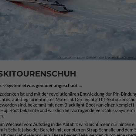
Angenehm beim Gehen - der Dynafit Blacklight S
 SKITOURENSCHUH
Lock-System etwas genauer angeschaut …
zudenken ist und mit der revolutionären Entwicklung der Pin-Bindun
ichtes, aufstiegsorientiertes Material. Der leichte TLT-Skitourenschu
geworden sind, bekommt mit dem Blacklight Boot nun einen komplett
 Hoji Boot bekannte und wirklich hervorragende Verschluss-System i
n.
Beim Wechsel vom Aufstieg in die Abfahrt wird nicht mehr nur hinten e
huh-Schaft (also der Bereich mit der oberen Strap-Schnalle und dem 
alb des Geh-Gelenks) ein. Diese beiden Teile werden durch eine spezi