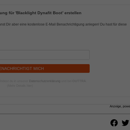
ng für 'Blacklight Dynafit Boot' erstellen
nnst Dir aber eine kostenlose E-Mail Benachrichtigung anlegen! Du hast für diese
ENACHRICHTIGT MICH
indest du in unserer
Datenschutzerklärung
und bei
OUTTRA
.
(Mehr Details hier)
Anzeige, pow