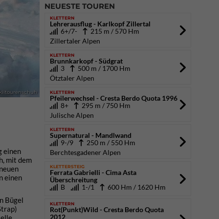
NEUESTE TOUREN
KLETTERN
Lehrerausflug - Karlkopf Zillertal
6+/7-
215 m / 570 Hm
Zillertaler Alpen
KLETTERN
Brunnkarkopf - Südgrat
3
500 m / 1700 Hm
Ötztaler Alpen
KLETTERN
kiitourenschuh
Pfeilerwechsel - Cresta Berdo Quota 1996
8+
295 m / 750 Hm
Julische Alpen
KLETTERN
Supernatural - Mandlwand
9-/9
250 m / 550 Hm
g einen
Berchtesgadener Alpen
h, mit dem
KLETTERSTEIG
 neuen
Ferrata Gabrielli - Cima Asta
n einen
Überschreitung
B
1-/1
600 Hm / 1620 Hm
in Bügel
KLETTERN
Strap)
Rot(Punkt)Wild - Cresta Berdo Quota
2012
elle