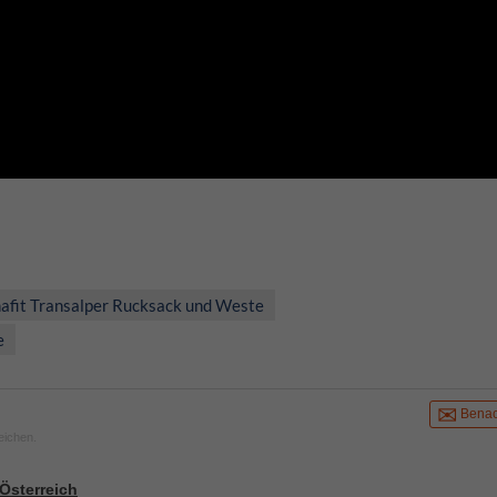
afit Transalper Rucksack und Weste
e
Benac
eichen.
Österreich