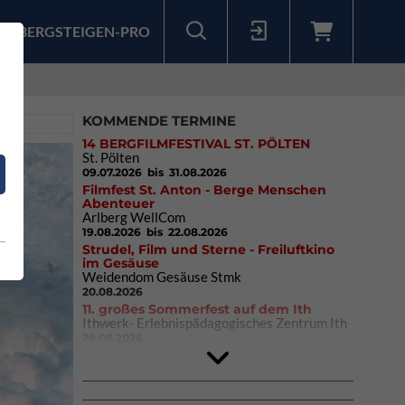
BERGSTEIGEN-PRO
Sollten Sie bereits ein Konto für unsere App haben, können Sie sich mit diesen Daten auch hier anmelden.
KOMMENDE TERMINE
14 BERGFILMFESTIVAL ST. PÖLTEN
St. Pölten
09.07.2026
bis 31.08.2026
Filmfest St. Anton - Berge Menschen
Abenteuer
Arlberg WellCom
19.08.2026
bis 22.08.2026
Strudel, Film und Sterne - Freiluftkino
im Gesäuse
Weidendom Gesäuse Stmk
20.08.2026
11. großes Sommerfest auf dem Ith
Ithwerk- Erlebnispädagogisches Zentrum Ith
29.08.2026
4Blocs KIDS 2026
DAV Kletter- & Boulderzentrum München
Süd (Thalkirchen)
26.09.2026