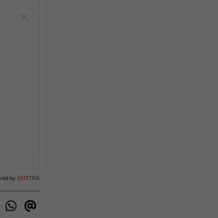
ered by
OUT
TRA