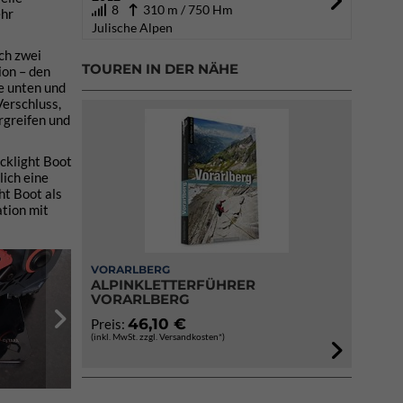
8
310 m / 750 Hm
ehr
Julische Alpen
ch zwei
TOUREN IN DER NÄHE
ion – den
le unten und
Verschluss,
rgreifen und
cklight Boot
lich eine
ht Boot als
ation mit
VORARLBERG
ALPINKLETTERFÜHRER
VORARLBERG
46,10 €
Preis:
(inkl. MwSt. zzgl. Versandkosten*)