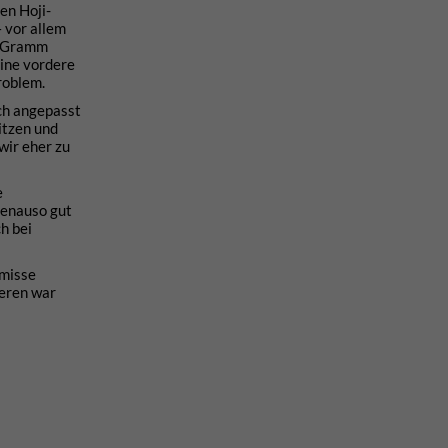
en Hoji-
 vor allem
ge Gramm
eine vordere
roblem.
sch angepasst
itzen und
wir eher zu
e
genauso gut
h bei
omisse
ieren war