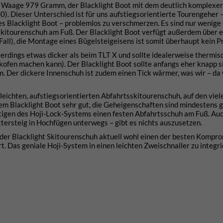
er Waage 979 Gramm, der Blacklight Boot mit dem deutlich komplexer
. Dieser Unterschied ist für uns aufstiegsorientierte Tourengeher –
des Blacklight Boot – problemlos zu verschmerzen. Es sind nur weni
sskitourenschuh am Fuß. Der Blacklight Boot verfügt außerdem über 
all), die Montage eines Bügelsteigeisens ist somit überhaupt kein P
llerdings etwas dicker als beim TLT X und sollte idealerweise thermi
fen machen kann). Der Blacklight Boot sollte anfangs eher knapp s
 Der dickere Innenschuh ist zudem einen Tick wärmer, was wir – da 
 leichten, aufstiegsorientierten Abfahrtsskitourenschuh, auf den viel
dem Blacklight Boot sehr gut, die Geheigenschaften sind mindestens 
gen des Hoji-Lock-Systems einen festen Abfahrtsschuh am Fuß. Auc
tersteig in Hochfügen unterwegs – gibt es nichts auszusetzen.
der Blacklight Skitourenschuh aktuell wohl einen der besten Kompr
rt. Das geniale Hoji-System in einen leichten Zweischnaller zu integr