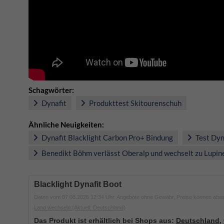
Schagwörter:
Dynafit
Produkttest Skitourenschuh
Ähnliche Neuigkeiten:
Dynafit Blacklight Carbon Pro+ Bindung
Test Dyn
Benedikt Böhm verlässt Oberalp und wechselt zu Lupin
Blacklight Dynafit Boot
Daten vom 07.08.2026 12:34 Uhr. Angebote ohne Gewähr, Preise können abw
Land wechseln
(Aktuell: Deutschland)
Das Produkt ist erhältlich bei Shops aus:
Deutschland
,