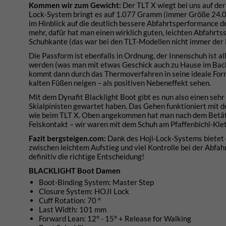
Kommen wir zum Gewicht:
Der TLT X wiegt bei uns auf d
Lock-System bringt es auf 1.077 Gramm (immer Größe 24.00)
im Hinblick auf die deutlich bessere Abfahrtsperformance 
mehr, dafür hat man einen wirklich guten, leichten Abfahrt
Schuhkante (das war bei den TLT-Modellen nicht immer der F
Die Passform ist ebenfalls in Ordnung, der Innenschuh ist a
werden (was man mit etwas Geschick auch zu Hause im Backo
kommt dann durch das Thermoverfahren in seine ideale Form.
kalten Füßen neigen – als positiven Nebeneffekt sehen.
Mit dem Dynafit Blacklight Boot gibt es nun also einen sehr
Skialpinisten gewartet haben. Das Gehen funktioniert mit 
wie beim TLT X. Oben angekommen hat man nach dem Betäti
Felskontakt – wir waren mit dem Schuh am Pfaffenbichl-Klet
Fazit bergsteigen.com:
Dank des Hoji-Lock-Systems bietet 
zwischen leichtem Aufstieg und viel Kontrolle bei der Abfah
definitiv die richtige Entscheidung!
BLACKLIGHT Boot Damen
Boot-Binding System: Master Step
Closure System: HOJI Lock
Cuff Rotation: 70 °
Last Width: 101 mm
Forward Lean: 12° - 15° + Release for Walking