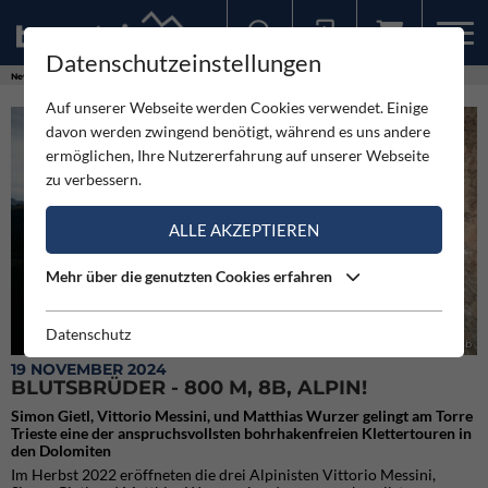
Datenschutzeinstellungen
Sollten Sie bereits ein Konto für unsere App haben, können Sie sich mit diesen Daten auch hier anmelden.
News
Videos
Blutsbrüder - 800 m, 8b, alpin!
Auf unserer Webseite werden Cookies verwendet. Einige
davon werden zwingend benötigt, während es uns andere
ermöglichen, Ihre Nutzererfahrung auf unserer Webseite
zu verbessern.
ALLE AKZEPTIEREN
Mehr über die genutzten Cookies erfahren
Datenschutz
Blutsbrüder - 810 m, 8b
19 NOVEMBER 2024
BLUTSBRÜDER - 800 M, 8B, ALPIN!
Simon Gietl, Vittorio Messini, und Matthias Wurzer gelingt am Torre
Trieste eine der anspruchsvollsten bohrhakenfreien Klettertouren in
den Dolomiten
Im Herbst 2022 eröffneten die drei Alpinisten Vittorio Messini,