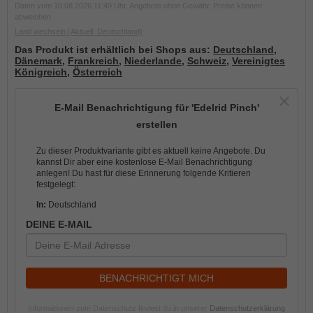
Daten vom 10.08.2026 11:49 Uhr. Angebote ohne Gewähr, Preise können
abweichen.
Land wechseln
(Aktuell: Deutschland)
Das Produkt ist erhältlich bei Shops aus:
Deutschland
,
Dänemark
,
Frankreich
,
Niederlande
,
Schweiz
,
Vereinigtes
Königreich
,
Österreich
E-Mail Benachrichtigung für 'Edelrid Pinch'
erstellen
Zu dieser Produktvariante gibt es aktuell keine Angebote. Du
kannst Dir aber eine kostenlose E-Mail Benachrichtigung
anlegen! Du hast für diese Erinnerung folgende Kritieren
festgelegt:
In:
Deutschland
DEINE E-MAIL
BENACHRICHTIGT MICH
Informationen zum Datenschutz findest du in unserer
Datenschutzerklärung