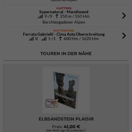
KLETTERN
Supernatural - Mandlwand
9-/9
250 m / 550 Hm
Berchtesgadener Alpen
KLETTERSTEIG
Ferrata Gabrielli - Cima Asta Überschreitung
B
1-/1
600 Hm / 1620 Hm
TOUREN IN DER NÄHE
ELBSANDSTEIN PLAISIR
41,00 €
Preis:
(inkl. MwSt. zzgl. Versandkosten*)