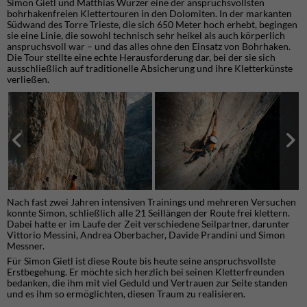
Simon Gietl und Matthias Wurzer eine der anspruchsvollsten
bohrhakenfreien Klettertouren in den Dolomiten. In der markanten
Südwand des Torre Trieste, die sich 650 Meter hoch erhebt, begingen
sie eine Linie, die sowohl technisch sehr heikel als auch körperlich
anspruchsvoll war – und das alles ohne den Einsatz von Bohrhaken.
Die Tour stellte eine echte Herausforderung dar, bei der sie sich
ausschließlich auf traditionelle Absicherung und ihre Kletterkünste
verließen.
Nach fast zwei Jahren intensiven Trainings und mehreren Versuchen
konnte Simon, schließlich alle 21 Seillängen der Route frei klettern.
Dabei hatte er im Laufe der Zeit verschiedene Seilpartner, darunter
Vittorio Messini, Andrea Oberbacher, Davide Prandini und Simon
Messner.
Für Simon Gietl ist diese Route bis heute seine anspruchsvollste
Erstbegehung. Er möchte sich herzlich bei seinen Kletterfreunden
bedanken, die ihm mit viel Geduld und Vertrauen zur Seite standen
und es ihm so ermöglichten, diesen Traum zu realisieren.