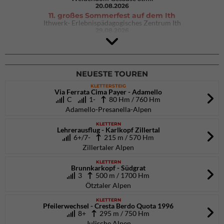
20.08.2026
11. großes Sommerfest auf dem Ith
Ithwerk- Erlebnispädagogisches Zentrum Ith
29.08.2026
4Blocs KIDS 2026
DAV Kletter- & Boulderzentrum München Süd (Thalkirchen)
26.09.2026
NEUESTE TOUREN
KLETTERSTEIG
Via Ferrata Cima Payer - Adamello
C
1-
80 Hm / 760 Hm
Adamello-Presanella-Alpen
KLETTERN
Lehrerausflug - Karlkopf Zillertal
6+/7-
215 m / 570 Hm
Zillertaler Alpen
KLETTERN
Brunnkarkopf - Südgrat
3
500 m / 1700 Hm
Ötztaler Alpen
KLETTERN
Pfeilerwechsel - Cresta Berdo Quota 1996
8+
295 m / 750 Hm
Julische Alpen