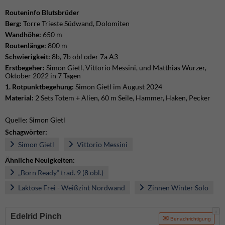
Routeninfo Blutsbrüder
Berg:
Torre Trieste Südwand, Dolomiten
Wandhöhe:
650 m
Routenlänge:
800 m
Schwierigkeit:
8b, 7b obl oder 7a A3
Erstbegeher:
Simon Gietl, Vittorio Messini, und Matthias Wurzer,
Oktober 2022 in 7 Tagen
1. Rotpunktbegehung:
Simon Gietl im August 2024
Material:
2 Sets Totem + Alien, 60 m Seile, Hammer, Haken, Pecker
Quelle: Simon Gietl
Schagwörter:
Simon Gietl
Vittorio Messini
Ähnliche Neuigkeiten:
„Born Ready“ trad. 9 (8 obl.)
Laktose Frei - Weißzint Nordwand
Zinnen Winter Solo
i
Edelrid Pinch
Benachrichtigung