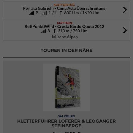
KLETTERSTEIG
Ferrata Gabrielli - Cima Asta Überschreitung
B
1-/1
600 Hm / 1620 Hm
KLETTERN
Rot(Punkt)Wild - Cresta Berdo Quota 2012
8
310 m / 750 Hm
Julische Alpen
TOUREN IN DER NÄHE
SALZBURG
KLETTERFÜHRER LOFERER & LEOGANGER
STEINBERGE