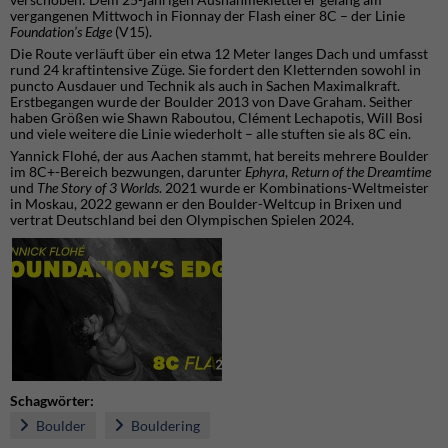
vergangenen Mittwoch in Fionnay der Flash einer 8C – der Linie
Foundation’s Edge
(V15).
Die Route verläuft über ein etwa 12 Meter langes Dach und umfasst
rund 24 kraftintensive Züge. Sie fordert den Kletternden sowohl in
puncto Ausdauer und Technik als auch in Sachen Maximalkraft.
Erstbegangen wurde der Boulder 2013 von Dave Graham. Seither
haben Größen wie Shawn Raboutou, Clément Lechapotis, Will Bosi
und viele weitere die Linie wiederholt – alle stuften sie als 8C ein.
Yannick Flohé, der aus Aachen stammt, hat bereits mehrere Boulder
im 8C+-Bereich bezwungen, darunter
Ephyra
,
Return of the Dreamtime
und
The Story of 3 Worlds
. 2021 wurde er Kombinations-Weltmeister
in Moskau, 2022 gewann er den Boulder-Weltcup in Brixen und
vertrat Deutschland bei den Olympischen Spielen 2024.
Schagwörter:
Boulder
Bouldering