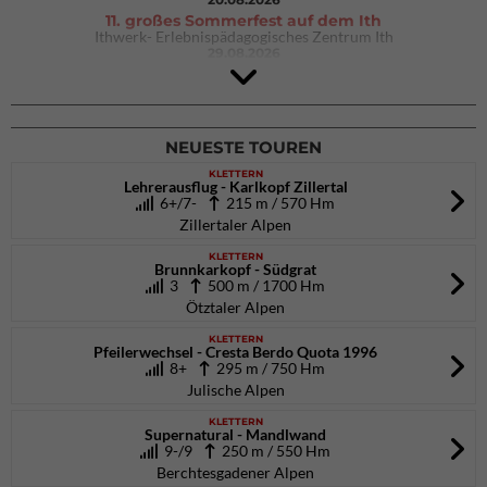
11. großes Sommerfest auf dem Ith
Ithwerk- Erlebnispädagogisches Zentrum Ith
29.08.2026
4Blocs KIDS 2026
DAV Kletter- & Boulderzentrum München Süd (Thalkirchen)
26.09.2026
NEUESTE TOUREN
KLETTERN
Lehrerausflug - Karlkopf Zillertal
6+/7-
215 m / 570 Hm
Zillertaler Alpen
KLETTERN
Brunnkarkopf - Südgrat
3
500 m / 1700 Hm
Ötztaler Alpen
KLETTERN
Pfeilerwechsel - Cresta Berdo Quota 1996
8+
295 m / 750 Hm
Julische Alpen
KLETTERN
Supernatural - Mandlwand
9-/9
250 m / 550 Hm
Berchtesgadener Alpen