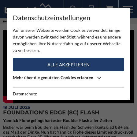
Datenschutzeinstellungen
Sollten Sie bereits ein Konto für unsere App haben, können Sie sich mit diesen Daten auch hier anmelden.
News
Videos
Foundation’s Edge (8C) flash
Auf unserer Webseite werden Cookies verwendet. Einige
davon werden zwingend benötigt, während es uns andere
ermöglichen, Ihre Nutzererfahrung auf unserer Webseite
zu verbessern.
ALLE AKZEPTIEREN
Mehr über die genutzten Cookies erfahren
Datenschutz
19 JULI 2025
FOUNDATION’S EDGE (8C) FLASH
Yannick Flohé gelingt härtester Boulder Flash aller Zeiten
Bisher war beim Bouldern als Flash der Schwierigkeitsgrad 8B+ als
das Maß der Dinge. Nun hat Yannick Flohé dieses Limit eindrucksvoll
verschoben: Dem 25-jährigen Ausnahmekletterer gelang am