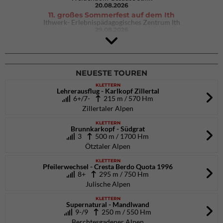
20.08.2026
11. großes Sommerfest auf dem Ith
Ithwerk- Erlebnispädagogisches Zentrum Ith
29.08.2026
4Blocs KIDS 2026
DAV Kletter- & Boulderzentrum München Süd (Thalkirchen)
26.09.2026
NEUESTE TOUREN
KLETTERN
Lehrerausflug - Karlkopf Zillertal
6+/7-
215 m / 570 Hm
Zillertaler Alpen
KLETTERN
Brunnkarkopf - Südgrat
3
500 m / 1700 Hm
Ötztaler Alpen
KLETTERN
Pfeilerwechsel - Cresta Berdo Quota 1996
8+
295 m / 750 Hm
Julische Alpen
KLETTERN
Supernatural - Mandlwand
9-/9
250 m / 550 Hm
Berchtesgadener Alpen