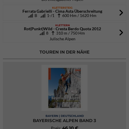
KLETTERSTEIG
Ferrata Gabrielli - Cima Asta Überschreitung
B
1-/1
600 Hm / 1620 Hm
KLETTERN
Rot(Punkt)Wild - Cresta Berdo Quota 2012
8
310 m / 750 Hm
Julische Alpen
TOUREN IN DER NÄHE
BAYERN | DEUTSCHLAND
BAYERISCHE ALPEN BAND 3
46,10 €
Preis: