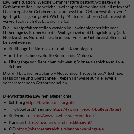
Lawinensituation! Welche Gefahrenstufe besteht, wo liegen die
Gefahrenstellen, und welche Lawinenprobleme sind aktuell relevant?
Die europäische Gefahrenskala umfasst fünf Gefahrenstufen, von 1
(gering) bis 5 (sehr groß). Wichtig: Mit jeder höheren Gefahrenstufe
vervierfacht sich das Lawinenrisiko!
Die Hauptgefahrenstellen werden im Lawinenlagebericht nach
Höhenlage (z. B. oberhalb der Waldgrenze) und Hangrichtung (z. B.
Nordwest bis Nordost) beschrieben. Typische Gefahrenstellen sind
beispielsweise:
Steilhänge im Nordsektor und in Kammlagen,
mit Triebschnee gefüllte Rinnen und Mulden,
Übergänge von Bereichen mit wenig Schnee zu solchen mit viel
Schnee.
Die fünf Lawinenprobleme – Neuschnee, Triebschnee, Altschnee,
Nassschnee und Gleitschnee – geben Hinweise auf die jeweils
vorherrschenden Gefahrenquellen.
D
ie wichtigsten
Lawinenlagebericht
e
Salzburg
https://lawine.salzburg.at/
Tirol/Südtirol/Trentino
https://lawinen.report/bulletin/latest
Steiermark
https://www.lawine-steiermark.at/
Kärnten
https://lawinenwarndienst.ktn.gv.at/
OÖ
https://oberoesterreich.avalanche-warnings.eu/