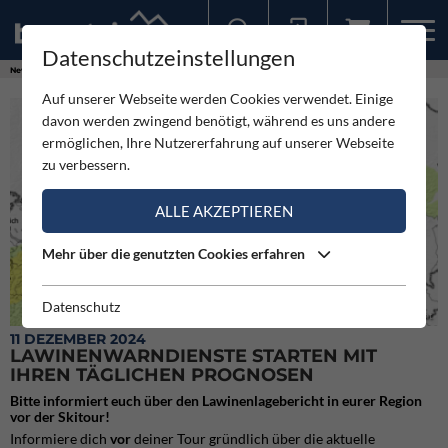
Datenschutzeinstellungen
Sollten Sie bereits ein Konto für unsere App haben, können Sie sich mit diesen Daten auch hier anmelden.
News
Videos
Lawinenwarndienste starten mit ihren täglichen Prognosen
Auf unserer Webseite werden Cookies verwendet. Einige
davon werden zwingend benötigt, während es uns andere
ermöglichen, Ihre Nutzererfahrung auf unserer Webseite
zu verbessern.
ALLE AKZEPTIEREN
Mehr über die genutzten Cookies erfahren
Datenschutz
Gefahrenstufen im Lawinenlagebericht
11 DEZEMBER 2024
LAWINENWARNDIENSTE STARTEN MIT
IHREN TÄGLICHEN PROGNOSEN
Bitte informiert euch über den Lawinenlagebericht in eurer Region
vor der Skitour!
Informiere dich
vor
deiner Tour gründlich über die aktuelle