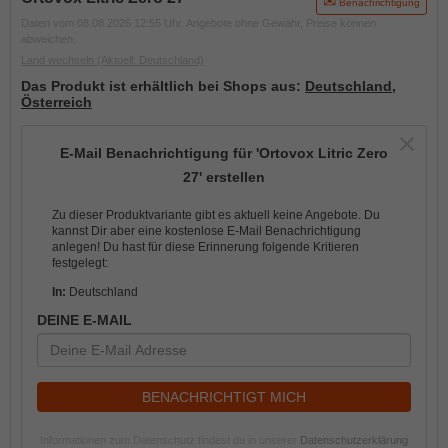
Benachrichtigung
Daten vom 08.08.2026 12:55 Uhr. Angebote ohne Gewähr, Preise können
abweichen.
Land wechseln
(Aktuell: Deutschland)
Das Produkt ist erhältlich bei Shops aus:
Deutschland
,
Österreich
E-Mail Benachrichtigung für 'Ortovox Litric Zero
27' erstellen
Zu dieser Produktvariante gibt es aktuell keine Angebote. Du
kannst Dir aber eine kostenlose E-Mail Benachrichtigung
anlegen! Du hast für diese Erinnerung folgende Kritieren
festgelegt:
In:
Deutschland
DEINE E-MAIL
BENACHRICHTIGT MICH
Informationen zum Datenschutz findest du in unserer
Datenschutzerklärung