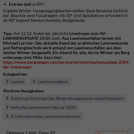
Extrem steil
(≥40°).
Digitale Winter-Hangneigungskarten stellen diese Bereiche farblich
dar. Beachte zwei Faustregeln: Ab 30° sind Spitzkehren erforderlich,
ab 40° beginnt felsdurchsetztes Steilgelände.
Tipp:
Am 12.12. findet der jährliche
Livestream zum AV-
LAWINENUPDATE 24/25
statt:
Aus Lawinenunfällen lernen mit
Michael Larcher: Der aktuelle Stand der praktischen Lawinenkunde
und Rettungstechnik wird anhand von Lawinenunfällen aus dem
letzten Winter dargestellt. Ein Abend für alle, die im Winter am Berg
unterwegs sind.
Mehr dazu hier:
https://www.bergsteigen.com/service/termine/lawinenupdate-2324-
der-livestream/
Schagwörter:
Lawine
Lawinenunglück
Ähnliche Neuigkeiten:
Sollen Leichtsinnige den Bergrettungseinsatz selbst bezahlen?
Aktuelle Lawinenzeit Februar 2026
6. Internationales Lawinensymposium
i
Ortovox Litric Zero 27