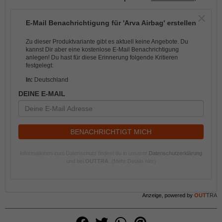
E-Mail Benachrichtigung für 'Arva Airbag' erstellen
Zu dieser Produktvariante gibt es aktuell keine Angebote. Du
kannst Dir aber eine kostenlose E-Mail Benachrichtigung
anlegen! Du hast für diese Erinnerung folgende Kritieren
festgelegt:
In:
Deutschland
DEINE E-MAIL
BENACHRICHTIGT MICH
Informationen zum Datenschutz findest du in unserer
Datenschutzerklärung
und bei
OUTTRA
.
(Mehr Details hier)
Anzeige, powered by
OUT
TRA