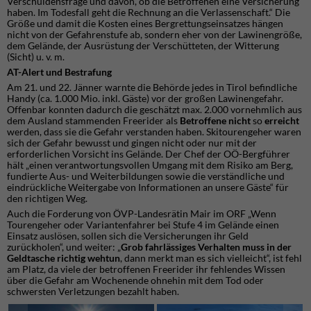
Verschuldensfrage und davon, ob die Betroffenen eine Versicherung
haben. Im Todesfall geht die Rechnung an die Verlassenschaft.“ Die
Größe und damit die Kosten eines Bergrettungseinsatzes hängen
nicht von der Gefahrenstufe ab, sondern eher von der Lawinengröße,
dem Gelände, der Ausrüstung der Verschütteten, der Witterung
(Sicht) u. v. m.
AT-Alert und Bestrafung
Am 21. und 22. Jänner warnte die Behörde jedes in Tirol befindliche
Handy (ca. 1.000 Mio. inkl. Gäste) vor der großen Lawinengefahr.
Offenbar konnten dadurch die geschätzt max. 2.000 vornehmlich aus
dem Ausland stammenden Freerider als
Betroffene nicht
so
erreicht
werden, dass sie die Gefahr verstanden haben. Skitourengeher waren
sich der Gefahr bewusst und gingen nicht oder nur mit der
erforderlichen Vorsicht ins Gelände. Der Chef der OÖ-Bergführer
hält „einen verantwortungsvollen Umgang mit dem Risiko am Berg,
fundierte Aus- und Weiterbildungen sowie die verständliche und
eindrückliche Weitergabe von Informationen an unsere Gäste“ für
den richtigen Weg.
Auch die Forderung von ÖVP-Landesrätin Mair im ORF „Wenn
Tourengeher oder Variantenfahrer bei Stufe 4 im Gelände einen
Einsatz auslösen, sollen sich die Versicherungen ihr Geld
zurückholen“, und weiter: „
Grob fahrlässiges Verhalten muss in der
Geldtasche richtig wehtun
, dann merkt man es sich vielleicht“, ist fehl
am Platz, da viele der betroffenen Freerider ihr fehlendes Wissen
über die Gefahr am Wochenende ohnehin mit dem Tod oder
schwersten Verletzungen bezahlt haben.