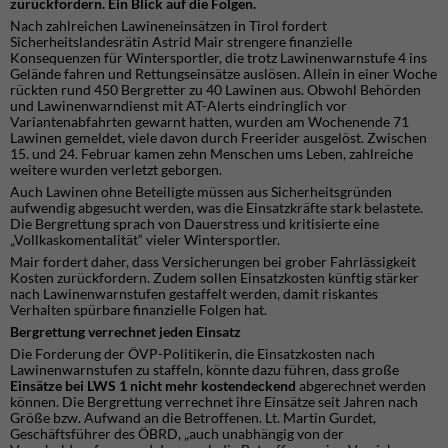
zurückfordern. Ein Blick auf die Folgen.
Nach zahlreichen Lawineneinsätzen in Tirol fordert
Sicherheitslandesrätin Astrid Mair strengere finanzielle
Konsequenzen für Wintersportler, die trotz Lawinenwarnstufe 4 ins
Gelände fahren und Rettungseinsätze auslösen. Allein in einer Woche
rückten rund 450 Bergretter zu 40 Lawinen aus. Obwohl Behörden
und Lawinenwarndienst mit AT-Alerts eindringlich vor
Variantenabfahrten gewarnt hatten, wurden am Wochenende 71
Lawinen gemeldet, viele davon durch Freerider ausgelöst. Zwischen
15. und 24. Februar kamen zehn Menschen ums Leben, zahlreiche
weitere wurden verletzt geborgen.
Auch Lawinen ohne Beteiligte müssen aus Sicherheitsgründen
aufwendig abgesucht werden, was die Einsatzkräfte stark belastete.
Die Bergrettung sprach von Dauerstress und kritisierte eine
„Vollkaskomentalität“ vieler Wintersportler.
Mair fordert daher, dass Versicherungen bei grober Fahrlässigkeit
Kosten zurückfordern. Zudem sollen Einsatzkosten künftig stärker
nach Lawinenwarnstufen gestaffelt werden, damit riskantes
Verhalten spürbare finanzielle Folgen hat.
Bergrettung verrechnet jeden Einsatz
Die Forderung der ÖVP-Politikerin, die Einsatzkosten nach
Lawinenwarnstufen zu staffeln, könnte dazu führen, dass große
Einsätze bei LWS 1 nicht mehr kostendeckend
abgerechnet werden
können. Die Bergrettung verrechnet ihre Einsätze seit Jahren nach
Größe bzw. Aufwand an die Betroffenen. Lt. Martin Gurdet,
Geschäftsführer des ÖBRD, „auch unabhängig von der