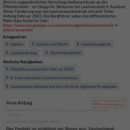
ähnlich ungewöhnlichen Vorschlag medienwirksam an die
Öffentlichkeit – ein Stopp für Skitouren bei Lawinenstufe 4. Auslöser
dieser Forderung war ein Lawinenwochenende mit acht Toten
Anfang Februar 2023. Die Bergführer sahen das differenzierter.
Mehr dazu findet ihr hier:
https://www.bergsteigen.com/news/neuigkeiten/lawinenstufe-4-
skitourenverbot/
Schagwörter:
Lawine
Lawine und Recht
Lawinenunglück
Lawinenairbag
Alpine Sicherheit
Ähnliche Neuigkeiten:
Aktuelle Lawinenzeit Februar 2026
6. Internationales Lawinensymposium
Lawinenwarndienste starten mit ihren täglichen Prognosen
i
Arva Airbag
Benachrichtigung
Daten vom 09.08.2026 12:52 Uhr. Angebote ohne Gewähr, Preise können
abweichen.
Land wechseln
(Aktuell: Deutschland)
Das Produkt ist erhältlich bei Shops aus:
Deutschland
,