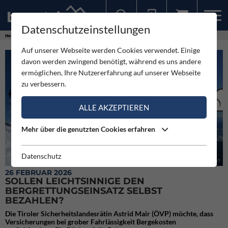
Datenschutzeinstellungen
Sollten Sie bereits ein Konto für unsere App haben, können Sie sich mit diesen Daten auch hier anmelden.
News
Videos
Sollen Leichtsinnige den Bergrettungseinsatz selbst bezahlen?
Auf unserer Webseite werden Cookies verwendet. Einige
davon werden zwingend benötigt, während es uns andere
ermöglichen, Ihre Nutzererfahrung auf unserer Webseite
zu verbessern.
ALLE AKZEPTIEREN
Mehr über die genutzten Cookies erfahren
Datenschutz
Sollen Leichtsinnige den Bergrettungseinsatz selbst bezahlen?
26 FEBRUAR 2026
SOLLEN LEICHTSINNIGE DEN
BERGRETTUNGSEINSATZ SELBST
BEZAHLEN?
Die Tiroler Sicherheitslandesrätin Astrid Mair (ÖVP) möchte, dass
Versicherungen bei grober Fahrlässigkeit Bergekosten