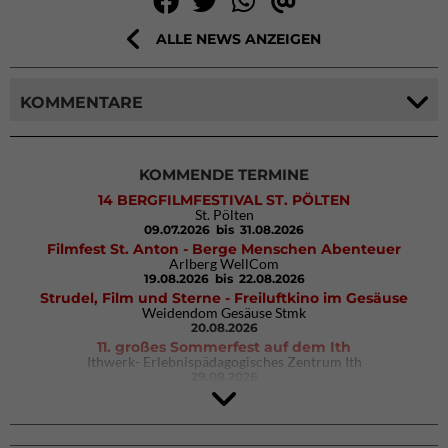
ALLE NEWS ANZEIGEN
KOMMENTARE
KOMMENDE TERMINE
14 BERGFILMFESTIVAL ST. PÖLTEN
St. Pölten
09.07.2026
bis 31.08.2026
Filmfest St. Anton - Berge Menschen Abenteuer
Arlberg WellCom
19.08.2026
bis 22.08.2026
Strudel, Film und Sterne - Freiluftkino im Gesäuse
Weidendom Gesäuse Stmk
20.08.2026
11. großes Sommerfest auf dem Ith
Ithwerk- Erlebnispädagogisches Zentrum Ith
29.08.2026
4Blocs KIDS 2026
DAV Kletter- & Boulderzentrum München Süd (Thalkirchen)
26.09.2026