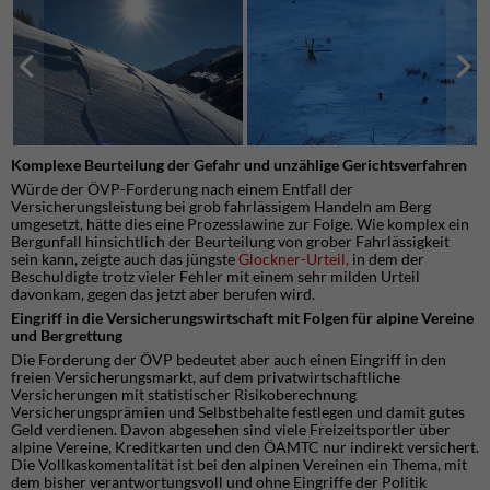
Komplexe Beurteilung der Gefahr und unzählige Gerichtsverfahren
Würde der ÖVP-Forderung nach einem Entfall der
Versicherungsleistung bei grob fahrlässigem Handeln am Berg
umgesetzt, hätte dies eine Prozesslawine zur Folge. Wie komplex ein
Bergunfall hinsichtlich der Beurteilung von grober Fahrlässigkeit
sein kann, zeigte auch das jüngste
Glockner-Urteil,
in dem der
Beschuldigte trotz vieler Fehler mit einem sehr milden Urteil
davonkam, gegen das jetzt aber berufen wird.
Eingriff in die Versicherungswirtschaft mit Folgen für alpine Vereine
und Bergrettung
Die Forderung der ÖVP bedeutet aber auch einen Eingriff in den
freien Versicherungsmarkt, auf dem privatwirtschaftliche
Versicherungen mit statistischer Risikoberechnung
Versicherungsprämien und Selbstbehalte festlegen und damit gutes
Geld verdienen. Davon abgesehen sind viele Freizeitsportler über
alpine Vereine, Kreditkarten und den ÖAMTC nur indirekt versichert.
Die Vollkaskomentalität ist bei den alpinen Vereinen ein Thema, mit
dem bisher verantwortungsvoll und ohne Eingriffe der Politik