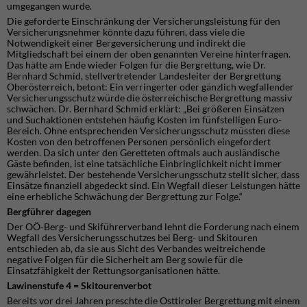
umgegangen wurde.
Die geforderte Einschränkung der Versicherungsleistung für den
Versicherungsnehmer könnte dazu führen, dass viele die
Notwendigkeit einer Bergeversicherung und indirekt die
Mitgliedschaft bei einem der oben genannten Vereine hinterfragen.
Das hätte am Ende wieder Folgen für die Bergrettung, wie Dr.
Bernhard Schmid, stellvertretender Landesleiter der Bergrettung
Oberösterreich, betont: Ein verringerter oder gänzlich wegfallender
Versicherungsschutz würde die österreichische Bergrettung massiv
schwächen. Dr. Bernhard Schmid erklärt: „Bei größeren Einsätzen
und Suchaktionen entstehen häufig Kosten im fünfstelligen Euro-
Bereich. Ohne entsprechenden Versicherungsschutz müssten diese
Kosten von den betroffenen Personen persönlich eingefordert
werden. Da sich unter den Geretteten oftmals auch ausländische
Gäste befinden, ist eine tatsächliche Einbringlichkeit nicht immer
gewährleistet. Der bestehende Versicherungsschutz stellt sicher, dass
Einsätze finanziell abgedeckt sind. Ein Wegfall dieser Leistungen hätte
eine erhebliche Schwächung der Bergrettung zur Folge.“
Bergführer dagegen
Der OÖ-Berg- und Skiführerverband lehnt die Forderung nach einem
Wegfall des Versicherungsschutzes bei Berg- und Skitouren
entschieden ab, da sie aus Sicht des Verbandes weitreichende
negative Folgen für die Sicherheit am Berg sowie für die
Einsatzfähigkeit der Rettungsorganisationen hätte.
Lawinenstufe 4 = Skitourenverbot
Bereits vor drei Jahren preschte die Osttiroler Bergrettung mit einem