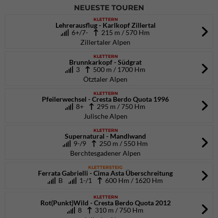
NEUESTE TOUREN
KLETTERN
Lehrerausflug - Karlkopf Zillertal
6+/7-
215 m / 570 Hm
Zillertaler Alpen
KLETTERN
Brunnkarkopf - Südgrat
3
500 m / 1700 Hm
Ötztaler Alpen
KLETTERN
Pfeilerwechsel - Cresta Berdo Quota 1996
8+
295 m / 750 Hm
Julische Alpen
KLETTERN
Supernatural - Mandlwand
9-/9
250 m / 550 Hm
Berchtesgadener Alpen
KLETTERSTEIG
Ferrata Gabrielli - Cima Asta Überschreitung
B
1-/1
600 Hm / 1620 Hm
KLETTERN
Rot(Punkt)Wild - Cresta Berdo Quota 2012
8
310 m / 750 Hm