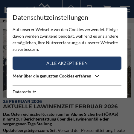
Datenschutzeinstellungen
Sollten Sie bereits ein Konto für unsere App haben, können Sie sich mit diesen Daten auch hier anmelden.
Produkte
Aktuelle Lawinenzeit Februar 2026
Auf unserer Webseite werden Cookies verwendet. Einige
davon werden zwingend benötigt, während es uns andere
ermöglichen, Ihre Nutzererfahrung auf unserer Webseite
zu verbessern.
ALLE AKZEPTIEREN
Mehr über die genutzten Cookies erfahren
Datenschutz
Aktuelle Lawinenzeit Februar 2026
25 FEBRUAR 2026
AKTUELLE LAWINENZEIT FEBRUAR 2026
Das Österreichische Kuratorium für Alpine Sicherheit (ÖKAS)
nimmt zur Berichterstattung über die Lawinenunfälle der
vergangenen Tage Stellung.
Update bergsteigen.com:
Seit Versand der Pressemitteilung, heute