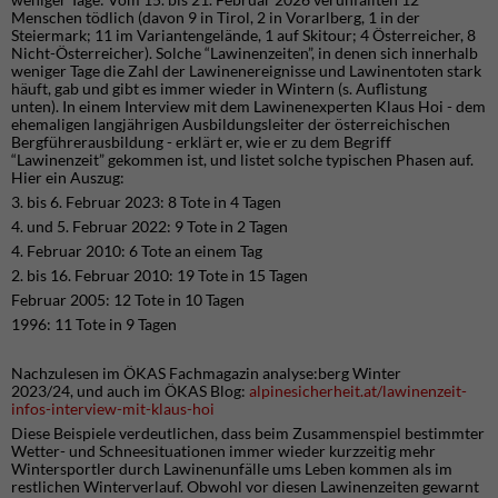
Menschen tödlich (davon 9 in Tirol, 2 in Vorarlberg, 1 in der
Steiermark; 11 im Variantengelände, 1 auf Skitour; 4 Österreicher, 8
Nicht-Österreicher). Solche “Lawinenzeiten”, in denen sich innerhalb
weniger Tage die Zahl der Lawinenereignisse und Lawinentoten stark
häuft, gab und gibt es immer wieder in Wintern (s. Auflistung
unten). In einem Interview mit dem Lawinenexperten Klaus Hoi - dem
ehemaligen langjährigen Ausbildungsleiter der österreichischen
Bergführerausbildung - erklärt er, wie er zu dem Begriff
“Lawinenzeit” gekommen ist, und listet solche typischen Phasen auf.
Hier ein Auszug:
3. bis 6. Februar 2023: 8 Tote in 4 Tagen
4. und 5. Februar 2022: 9 Tote in 2 Tagen
4. Februar 2010: 6 Tote an einem Tag
2. bis 16. Februar 2010: 19 Tote in 15 Tagen
Februar 2005: 12 Tote in 10 Tagen
1996: 11 Tote in 9 Tagen
Nachzulesen im ÖKAS Fachmagazin analyse:berg Winter
2023/24, und auch im ÖKAS Blog:
alpinesicherheit.at/lawinenzeit-
infos-interview-mit-klaus-hoi
Diese Beispiele verdeutlichen, dass beim Zusammenspiel bestimmter
Wetter- und Schneesituationen immer wieder kurzzeitig mehr
Wintersportler durch Lawinenunfälle ums Leben kommen als im
restlichen Winterverlauf. Obwohl vor diesen Lawinenzeiten gewarnt