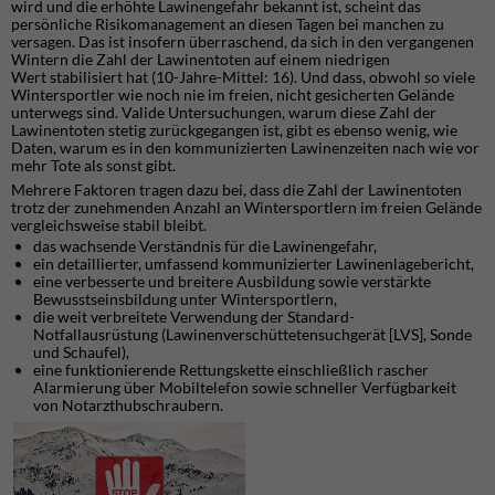
wird und die erhöhte Lawinengefahr bekannt ist, scheint das
persönliche Risikomanagement an diesen Tagen bei manchen zu
versagen. Das ist insofern überraschend, da sich in den vergangenen
Wintern die Zahl der Lawinentoten auf einem niedrigen
Wert stabilisiert hat (10-Jahre-Mittel: 16). Und dass, obwohl so viele
Wintersportler wie noch nie im freien, nicht gesicherten Gelände
unterwegs sind. Valide Untersuchungen, warum diese Zahl der
Lawinentoten stetig zurückgegangen ist, gibt es ebenso wenig, wie
Daten, warum es in den kommunizierten Lawinenzeiten nach wie vor
mehr Tote als sonst gibt.
Mehrere Faktoren tragen dazu bei, dass die Zahl der Lawinentoten
trotz der zunehmenden Anzahl an Wintersportlern im freien Gelände
vergleichsweise stabil bleibt.
das wachsende Verständnis für die Lawinengefahr,
ein detaillierter, umfassend kommunizierter Lawinenlagebericht,
eine verbesserte und breitere Ausbildung sowie verstärkte
Bewusstseinsbildung unter Wintersportlern,
die weit verbreitete Verwendung der Standard-
Notfallausrüstung (Lawinenverschüttetensuchgerät [LVS], Sonde
und Schaufel),
eine funktionierende Rettungskette einschließlich rascher
Alarmierung über Mobiltelefon sowie schneller Verfügbarkeit
von Notarzthubschraubern.