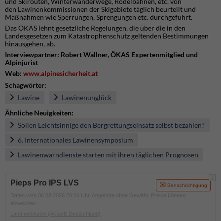
und Skirouten, Winterwanderwege, Rodelbahnen, etc. von
den Lawinenkommissionen der Skigebiete täglich beurteilt und
Maßnahmen wie Sperrungen, Sprengungen etc. durchgeführt.
Das ÖKAS lehnt gesetzliche Regelungen, die über die in den
Landesgesetzen zum Katastrophenschutz geltenden Bestimmungen
hinausgehen, ab.
Interviewpartner: Robert Wallner, ÖKAS Expertenmitglied und
Alpinjurist
Web:
www.alpinesicherheit.at
Schagwörter:
Lawine
Lawinenunglück
Ähnliche Neuigkeiten:
Sollen Leichtsinnige den Bergrettungseinsatz selbst bezahlen?
6. Internationales Lawinensymposium
Lawinenwarndienste starten mit ihren täglichen Prognosen
i
Pieps Pro IPS LVS
Benachrichtigung
Daten vom 06.08.2026 20:16 Uhr. Angebote ohne Gewähr, Preise können
abweichen.
Land wechseln
(Aktuell: Deutschland)