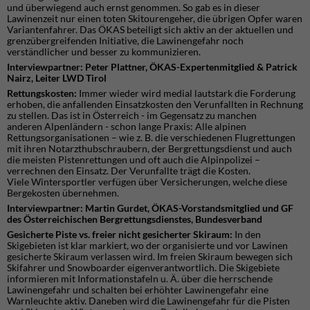
und überwiegend auch ernst genommen. So gab es in dieser
Lawinenzeit nur einen toten Skitourengeher, die übrigen Opfer waren
Variantenfahrer. Das ÖKAS beteiligt sich aktiv an der aktuellen und
grenzübergreifenden Initiative, die Lawinengefahr noch
verständlicher und besser zu kommunizieren.
Interviewpartner: Peter Plattner, ÖKAS-Expertenmitglied & Patrick
Nairz, Leiter LWD Tirol
Rettungskosten:
Immer wieder wird medial lautstark die Forderung
erhoben, die anfallenden Einsatzkosten den Verunfallten in Rechnung
zu stellen. Das ist in Österreich - im Gegensatz zu manchen
anderen Alpenländern - schon lange Praxis: Alle alpinen
Rettungsorganisationen – wie z. B. die verschiedenen Flugrettungen
mit ihren Notarzthubschraubern, der Bergrettungsdienst und auch
die meisten Pistenrettungen und oft auch die Alpinpolizei –
verrechnen den Einsatz. Der Verunfallte trägt die Kosten.
Viele Wintersportler verfügen über Versicherungen, welche diese
Bergekosten übernehmen.
Interviewpartner: Martin Gurdet, ÖKAS-Vorstandsmitglied und GF
des Österreichischen Bergrettungsdienstes, Bundesverband
Gesicherte Piste vs. freier nicht gesicherter Skiraum:
In den
Skigebieten ist klar markiert, wo der organisierte und vor Lawinen
gesicherte Skiraum verlassen wird. Im freien Skiraum bewegen sich
Skifahrer und Snowboarder eigenverantwortlich. Die Skigebiete
informieren mit Informationstafeln u. Ä. über die herrschende
Lawinengefahr und schalten bei erhöhter Lawinengefahr eine
Warnleuchte aktiv. Daneben wird die Lawinengefahr für die Pisten