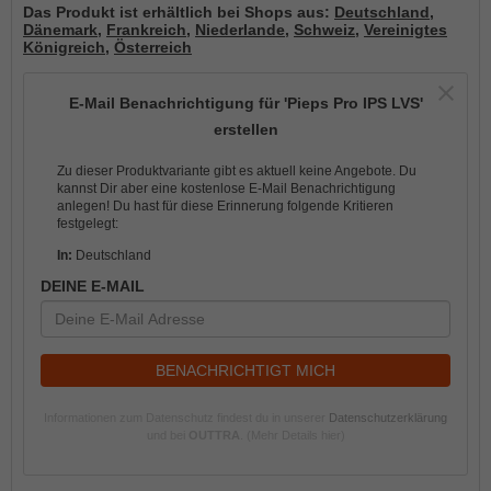
Das Produkt ist erhältlich bei Shops aus:
Deutschland
,
Dänemark
,
Frankreich
,
Niederlande
,
Schweiz
,
Vereinigtes
Königreich
,
Österreich
E-Mail Benachrichtigung für 'Pieps Pro IPS LVS'
erstellen
Zu dieser Produktvariante gibt es aktuell keine Angebote. Du
kannst Dir aber eine kostenlose E-Mail Benachrichtigung
anlegen! Du hast für diese Erinnerung folgende Kritieren
festgelegt:
In:
Deutschland
DEINE E-MAIL
BENACHRICHTIGT MICH
Informationen zum Datenschutz findest du in unserer
Datenschutzerklärung
und bei
OUTTRA
.
(Mehr Details hier)