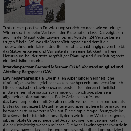
Trotz dieser positiven Entwicklung verzichten nach wie vor einige
Wintersportler beim Verlassen der Piste auf ein LVS. Das zeigt sich
auch in der Statistik der Lawinenopfer: Von den 24 Verstorbenen
trugen 8 kein LVS, was die Verschüttungszeit und damit die
Todeswahrscheinlichkeit deutlich erhöht. Unabhängig davon bleibt
das Skitourengehen und Variantenfahren eine Tätigkeit im freien
Naturraum, bei der trotz sorgfältiger Planung und Ausrüstung stets
ein Restrisiko besteht.
Interviewpartner Gerhard Mössmer, ÖKAS Vorstandsmitglied und
Abteilung Bergsport / ÖAV
Lawinengefahrenskala:
Die in allen Alpenländern einheitliche
fünfstufige Lawinengefahrenskala ist sachgerecht und verständlich.
Die europäischen Lawinenwarndienste informieren einheitlich
mittels einer Informationspyramide, d. h. wichtige, aber sehr
allgemeine Informationen, z. B. die Gefahrenstufe, und
das Lawinenproblem mit Gefahrenstelle werden sehr prominent als
Erstes kommuniziert. Detailliertere und spezifischere Informationen
kommen erst im weiteren Verlauf. Eine simple Ampellösung wie im
Straßenverkehr ist nicht sinnvoll, denn wie bei der Wetterprognose,
gibt es lokale Unterschiede und Ausprägungen der Lawinengefahr,
die berücksichtigt werden müssen. Die hohe Lawinengefahr wurde in
den vergangenen Tagen klar und unmissverständlich kommuniziert