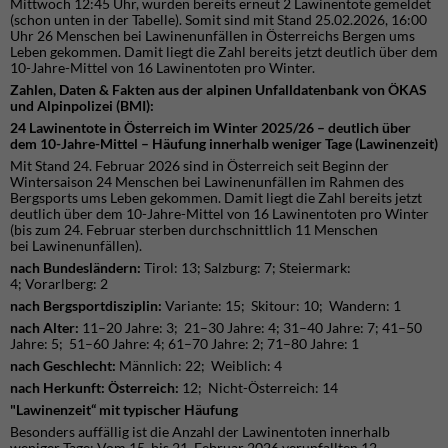
Mittwoch 12:45 Uhr, wurden bereits erneut 2 Lawinentote gemeldet
(schon unten in der Tabelle). Somit sind mit Stand 25.02.2026, 16:00
Uhr 26 Menschen bei Lawinenunfällen in Österreichs Bergen ums
Leben gekommen. Damit liegt die Zahl bereits jetzt deutlich über dem
10-Jahre-Mittel von 16 Lawinentoten pro Winter.
Zahlen, Daten & Fakten aus der alpinen Unfalldatenbank von ÖKAS
und Alpinpolizei (BMI):
24 Lawinentote in Österreich im Winter 2025/26 – deutlich über
dem 10-Jahre-Mittel – Häufung innerhalb weniger Tage (Lawinenzeit)
Mit Stand 24. Februar 2026 sind in Österreich seit Beginn der
Wintersaison 24 Menschen bei Lawinenunfällen im Rahmen des
Bergsports ums Leben gekommen. Damit liegt die Zahl bereits jetzt
deutlich über dem 10-Jahre-Mittel von 16 Lawinentoten pro Winter
(bis zum 24. Februar sterben durchschnittlich 11 Menschen
bei Lawinenunfällen).
nach Bundesländern:
Tirol: 13; Salzburg: 7; Steiermark:
4; Vorarlberg: 2
nach Bergsportdisziplin:
Variante: 15; Skitour: 10; Wandern: 1
nach Alter:
11–20 Jahre: 3; 21–30 Jahre: 4; 31–40 Jahre: 7; 41–50
Jahre: 5; 51–60 Jahre: 4; 61–70 Jahre: 2; 71–80 Jahre: 1
nach Geschlecht:
Männlich: 22; Weiblich: 4
nach Herkunft: Österreich:
12; Nicht-Österreich: 14
"Lawinenzeit“ mit typischer Häufung
Besonders auffällig ist die Anzahl der Lawinentoten innerhalb
weniger Tage: Vom 15. bis 21. Februar 2026 verunfallten 12