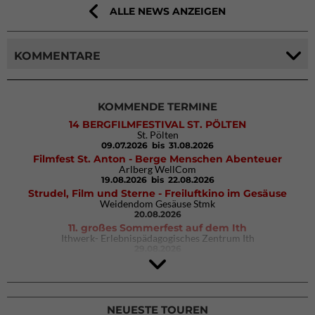
ALLE NEWS ANZEIGEN
KOMMENTARE
KOMMENDE TERMINE
14 BERGFILMFESTIVAL ST. PÖLTEN
St. Pölten
09.07.2026
bis 31.08.2026
Filmfest St. Anton - Berge Menschen Abenteuer
Arlberg WellCom
19.08.2026
bis 22.08.2026
Strudel, Film und Sterne - Freiluftkino im Gesäuse
Weidendom Gesäuse Stmk
20.08.2026
11. großes Sommerfest auf dem Ith
Ithwerk- Erlebnispädagogisches Zentrum Ith
29.08.2026
4Blocs KIDS 2026
DAV Kletter- & Boulderzentrum München Süd (Thalkirchen)
26.09.2026
NEUESTE TOUREN