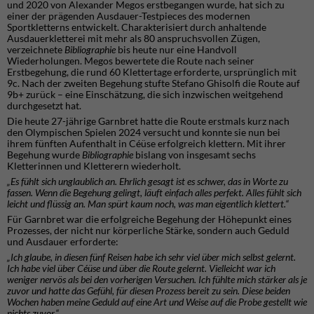
und 2020 von Alexander Megos erstbegangen wurde, hat sich zu
einer der prägenden Ausdauer-Testpieces des modernen
Sportkletterns entwickelt. Charakterisiert durch anhaltende
Ausdauerkletterei mit mehr als 80 anspruchsvollen Zügen,
verzeichnete
Bibliographie
bis heute nur eine Handvoll
Wiederholungen. Megos bewertete die Route nach seiner
Erstbegehung, die rund 60 Klettertage erforderte, ursprünglich mit
9c. Nach der zweiten Begehung stufte Stefano Ghisolfi die Route auf
9b+ zurück – eine Einschätzung, die sich inzwischen weitgehend
durchgesetzt hat.
Die heute 27-jährige Garnbret hatte die Route erstmals kurz nach
den Olympischen Spielen 2024 versucht und konnte sie nun bei
ihrem fünften Aufenthalt in Céüse erfolgreich klettern. Mit ihrer
Begehung wurde
Bibliographie
bislang von insgesamt sechs
Kletterinnen und Kletterern wiederholt.
„Es fühlt sich unglaublich an. Ehrlich gesagt ist es schwer, das in Worte zu
fassen. Wenn die Begehung gelingt, läuft einfach alles perfekt. Alles fühlt sich
leicht und flüssig an. Man spürt kaum noch, was man eigentlich klettert.“
Für Garnbret war die erfolgreiche Begehung der Höhepunkt eines
Prozesses, der nicht nur körperliche Stärke, sondern auch Geduld
und Ausdauer erforderte:
„Ich glaube, in diesen fünf Reisen habe ich sehr viel über mich selbst gelernt.
Ich habe viel über Céüse und über die Route gelernt. Vielleicht war ich
weniger nervös als bei den vorherigen Versuchen. Ich fühlte mich stärker als je
zuvor und hatte das Gefühl, für diesen Prozess bereit zu sein. Diese beiden
Wochen haben meine Geduld auf eine Art und Weise auf die Probe gestellt wie
nichts zuvor.“