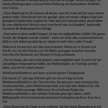
ideale Bedingungen und perfekte Reibung am kompakten Kalkfels
von Céüse.
„Diese Begehung ist die Summe all dessen, was ich in den letzten zwei Jahren
gelernt habe. Diese Route hat mir gezeigt, dass mit einem ruhigen Kopf und
genügend Geduld alles möglich ist. Man darf sich niemals selbst abschreiben –
bis zum allerletzten Versuch muss man bereit sein zu kämpfen“, beschreibt
Garnbret die Bedeutung ihres Erfolgs.
„Und wenn es dann endlich klappt, ist das ein unglaubliches Gefühl. Die ganze
Arbeit, die Hingabe und die Geduld – wenn am Ende alles zusammenkommt,
fühlt es sich einfach großartig an. Heute ist mein Herz voller Freude.“
Während sie bereits auf den kommenden Weltcup in Innsbruck
blickt, wo sie die Marke von 50 Weltcupsiegen knacken könnte,
möchte die Slowenin auf diesem Erfolg aufbauen.
„Das ist etwas, das mich mein ganzes Leben begleiten wird. Es wird mir bei
zukünftigen Felsprojekten helfen, bei Wettkämpfen, im Training und bei
allem, was ich im Leben mache.“
Wettkampfkletterin auf dem schwierigsten Felsgelände
Die heute 27-jährige Athletin gilt als die erfolgreichste
Wettkampfkletterin der Geschichte. Sie gewann zwei olympische
Goldmedaillen, zehn Weltmeistertitel und hält den Rekord für die
meisten Weltcupsiege. Während ihre Hallenerfolge das
Wettkampfklettern der letzten Dekade geprägt haben, stellt
Bibliographie
die bislang bedeutendste Felsbegehung ihrer Karriere
dar.
„Diese Route hat ein Feuer in mir entfacht. Sie hat etwas Besonderes in mir