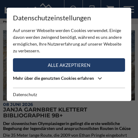
Datenschutzeinstellungen
Sollten Sie bereits ein Konto für unsere App haben, können Sie sich mit diesen Daten auch hier anmelden.
Produkte
Janja Garnbret klettert Bibliographie 9b+
Auf unserer Webseite werden Cookies verwendet. Einige
davon werden zwingend benötigt, während es uns andere
ermöglichen, Ihre Nutzererfahrung auf unserer Webseite
zu verbessern.
ALLE AKZEPTIEREN
Mehr über die genutzten Cookies erfahren
Datenschutz
Janja Garnbret Bibliographie (9b+) Céüse © Jessica Glassberg/Red Bull Content Pool
08 JUNI 2026
JANJA GARNBRET KLETTERT
BIBLIOGRAPHIE 9B+
Der slowenischen Olympiasiegerin gelingt die erste weibliche
Begehung der legendärsten und anspruchsvollsten Routen in Céüse
Die 35 Meter lange Route, die 2009 von Ethan Pringle eingebohrt