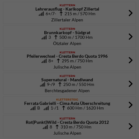
KLETTERN
Lehrerausflug - Karlkopf Zillertal
6+/7-
215 m / 570 Hm
Zillertaler Alpen
KLETTERN
Brunnkarkopf - Südgrat
3
500 m / 1700 Hm
Ötztaler Alpen
KLETTERN
Pfeilerwechsel - Cresta Berdo Quota 1996
8+
295 m / 750 Hm
Julische Alpen
KLETTERN
Supernatural - Mandlwand
9-/9
250 m / 550 Hm
Berchtesgadener Alpen
KLETTERSTEIG
Ferrata Gabrielli - Cima Asta Überschreitung
B
1-/1
600 Hm / 1620 Hm
KLETTERN
Rot(Punkt)Wild - Cresta Berdo Quota 2012
8
310 m / 750 Hm
Julische Alpen