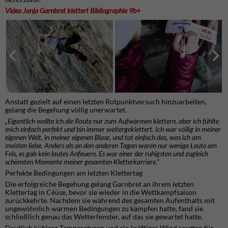
Video Janja Garnbret klettert Bibliographie 9b+
Anstatt gezielt auf einen letzten Rotpunktversuch hinzuarbeiten,
gelang die Begehung völlig unerwartet.
„Eigentlich wollte ich die Route nur zum Aufwärmen klettern, aber ich fühlte
mich einfach perfekt und bin immer weitergeklettert. Ich war völlig in meiner
eigenen Welt, in meiner eigenen Blase, und tat einfach das, was ich am
meisten liebe. Anders als an den anderen Tagen waren nur wenige Leute am
Fels, es gab kein lautes Anfeuern. Es war einer der ruhigsten und zugleich
schönsten Momente meiner gesamten Kletterkarriere.“
Perfekte Bedingungen am letzten Klettertag
Die erfolgreiche Begehung gelang Garnbret an ihrem letzten
Klettertag in Céüse, bevor sie wieder in die Wettkampfsaison
zurückkehrte. Nachdem sie während des gesamten Aufenthalts mit
ungewöhnlich warmen Bedingungen zu kämpfen hatte, fand sie
schließlich genau das Wetterfenster, auf das sie gewartet hatte.
Deutlich kühlere Temperaturen und ein kräftiger Wind sorgten für