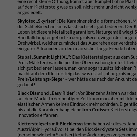
eine recht kleine Öffnung, kommt aber komplett ohne Plastik
auf dem Klettersteig was es soll, nicht mehr und nicht weni
angesiedelt.
Skylotec „
S
kyriser“:
Die Karabiner sind die formschönen „Mo
der Schließmechanismus lässt sich sehr gut bedienen. Der
K
Leben ist diesem Metallteil garantiert. Naturgemäß wiegt St
Bandfalldämpfer gehört zu den größeren, wegen der langen 
Drehwirbel, welcher zumindest das Ausdrehen der verdrehten
ein guter Allrounder, an dem man sicher lange Freude haben 
Stubai „Summit Light X1“:
Das Klettersteigset aus dem Sup
Preis Märkten) war die positive Überraschung im Test.
Leic
sich gut bedienen lassen, man kann sogar zusätzlich einen R
macht auf dem Klettersteig das, was es soll, ohne groß negat
Preis/Leistungs-Sieger
– wer hätte das nach der Ankunft de
gedacht!
Black Diamond
„
Easy Rider“
:
Vor über zehn Jahren war das
auf dem Markt. In der heutigen Zeit kann man aber mit klei
elastischen Armen keinen Eindruck mehr schinden. Eigentlic
bis auf die Karabiner baugleiche
Iron Cruisser
Klettersteig
Innovation erfahren.
Klettersteigsets mit Blockiersystem
haben wir dieses Jahr 
AustriAlpin Hydra.Evo ist bei den Blockier-System Sets imm
(derselbe wie beim Skyriser) keine Änderungen vorgenomm