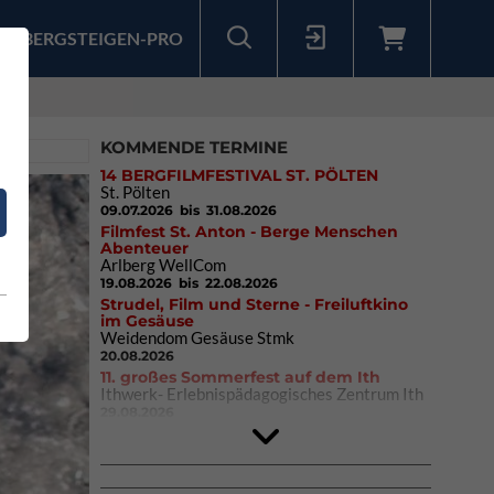
BERGSTEIGEN-PRO
Sollten Sie bereits ein Konto für unsere App haben, können Sie sich mit diesen Daten auch hier anmelden.
KOMMENDE TERMINE
14 BERGFILMFESTIVAL ST. PÖLTEN
St. Pölten
09.07.2026
bis 31.08.2026
Filmfest St. Anton - Berge Menschen
Abenteuer
Arlberg WellCom
19.08.2026
bis 22.08.2026
Strudel, Film und Sterne - Freiluftkino
im Gesäuse
Weidendom Gesäuse Stmk
20.08.2026
11. großes Sommerfest auf dem Ith
Ithwerk- Erlebnispädagogisches Zentrum Ith
29.08.2026
4Blocs KIDS 2026
DAV Kletter- & Boulderzentrum München
Süd (Thalkirchen)
26.09.2026