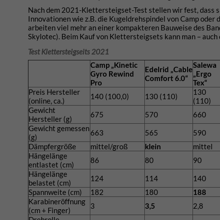
Nach dem 2021-Klettersteigset-Test stellen wir fest, dass 
Innovationen wie z.B. die Kugeldrehspindel von Camp oder d
arbeiten viel mehr an einer kompakteren Bauweise des Bandf
Skylotec). Beim Kauf von Klettersteigsets kann man – auch 
Test Klettersteigseits 2021
Camp „Kinetic
Salewa
Edelrid „Cable
Gyro Rewind
„Ergo
Comfort 6.0“
Pro
Tex“
Preis Hersteller
130
140 (100,0)
130 (110)
(online, ca.)
(110)
Gewicht
675
570
660
Hersteller (g)
Gewicht gemessen
663
565
590
(g)
Dämpfergröße
mittel/groß
klein
mittel
Hängelänge
86
80
90
entlastet (cm)
Hängelänge
124
114
140
belastet (cm)
Spannweite (cm)
182
180
188
Karabineröffnung
3
3,5
2,8
(cm + Finger)
Drehrolle