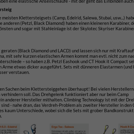
ben eine elastische Anseilschlaufe - mit der geht das Einbinden auch 
rsteig
 meisten Klettersteigsets (Camp, Edelrid, Salewa, Stubai, usw...) hab
 anderen (Petzl, Black Diamond) haben einen kleineren Karabiner, de
nsten und sogar mit Stahleinlage ist der Skylotec Skyriser Karabiner
z geraten (Black Diamond und LACD) und lassen sich nur mit Kraftauf
ema, mit sehr kurzen elastischen Armen kommt man evtl. nicht zum n
nterschiede – so haben z.B. Petzl Eashook und CT Hook it Compact s
en Arme etwas dicker ausgeführt. Sets mit dünneren Elastarmen (und 
sser verstauen.
en Sachen beim Klettersteiggehen überhaupt! Bei vielen Herstellern 
 verhindern soll. Das Drehgelenk funktioniert aber nur beim Camp
in anderer Hersteller mithalten. Climbing Technology ist mit der Dre
sind - nahe dran, das Verdreh-Problem als zweiter Hersteller in den G
es kaum Unterschiede, wobei sich die Sets mit grober Bandkonstrukti
.