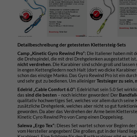
Detailbeschreibung der getesteten Klettersteig-Sets
Camp
„
Kinetic Gyro Rewind Pro“:
Die Italiener haben mit 
die Drehspindel, die mit drei Drehgelenken ausgestattet is
nicht verdrehen
. Die Karabiner sind schön groß und lassen
in engen Kettengliedern noch Halt (dort wo dicke Karabiner
schon das einzige Manko. Das Gyro Rewind Pro ist ein durc
und sehr gut zu bedienen. Um alleiniger
Testsieger
zu sein,
Edelrid „Cable Comfort
6
.0“:
Edelrid hat sein 5.0 Set wirkli
das
sind die besten
– noch leichter geworden! Der
Bandfall
qualitativ hochwertiges Set, welches vor allem durch seine 
zusätzliche Drehgelenk, welches aber nicht so gut funktion
geworden. Da aber das Verdrehen der Arme beim Kletterstei
Kinetic Cyro Rewind Pro von Camp einen Doppelsieg.
Salewa „
Ergo Tex
“:
Dieses Set wartet schon vor Beginn der 
vom Hersteller angegeben! Die großen, gut in der Hand lie
Karabiner). Eine Schlinge für den Rastkarabiner gibt es auc