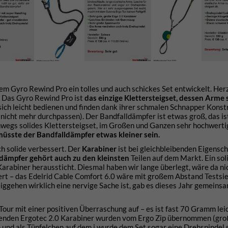
dem Gyro Rewind Pro ein tolles und auch schickes Set entwickelt. Herz
t. Das Gyro Rewind Pro ist
das einzige Klettersteigset, dessen Arme s
 sich leicht bedienen und finden dank ihrer schmalen Schnapper Konst
 nicht mehr durchpassen). Der Bandfalldämpfer ist etwas groß, das is
hwegs solides Klettersteigset, im Großen und Ganzen sehr hochwerti
 müsste der Bandfalldämpfer etwas kleiner sein.
ch solide verbessert. Der
Karabiner
ist bei gleichbleibenden Eigensc
dämpfer gehört auch zu den kleinsten
Teilen auf dem Markt. Ein sol
Karabiner heraussticht. Diesmal haben wir lange überlegt, wäre da ni
iert – das Edelrid Cable Comfort 6.0 wäre mit großem Abstand Testsi
ggehen wirklich eine nervige Sache ist, gab es dieses Jahr gemeins
Tour mit einer positiven Überraschung auf – es ist fast 70 Gramm leic
genden Ergotec 2.0 Karabiner wurden vom Ergo Zip übernommen (groß
h und als Tüpfelchen auf dem i wurde dem Set sogar eine Drehspindel 