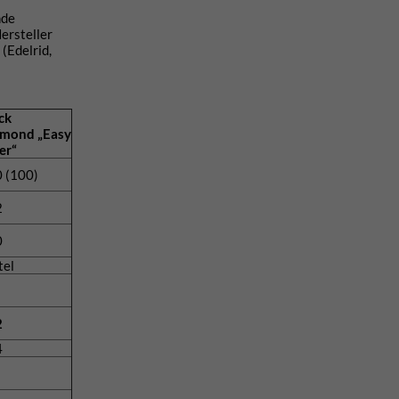
nde
ersteller
(Edelrid,
ck
mond „Easy
er“
 (100)
2
0
tel
2
4