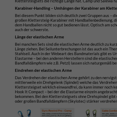
Klettersteigsets die richtige Länge hat. Camp und Salewa ha
Karabiner-Handling – Umhängen der Karabiner am Klette
Bei diesem Punkt bilden sich deutlich zwei Gruppen aus – die
großen Klettersteig-Karabiner mit Handballenbedienung, die
dem Handballen nicht so gut bedienen lässt. Optisch am schö
auch der schwerste.
Länge der elastischen Arme
Bei manchen Sets sind die elastischen Arme deutlich zu kur
Länge ziehen. Bei Seilunterbrechungen ist das auch ein Th
Stahlseil. Auch in der Webeart des Bandmaterials gibt es U
Elastarme – bei den anderen Herstellern sind die elastisch
Bandfalldämpfern wie z.B. Petzl) lassen sich naturgemäß be
Eindrehen der elastischen Arme
Das Verdrehen der elastischen Arme gehört zu den nervigst
mittlerweile ein Drehgelenk (Spindel) welche das Verdrehen
Klettersteigset wirklich einwandfrei, da kann immer noch ke
Hook It Compact – bei der die Elastarme einzeln angebracht 
bekommen. Bei den Klettersteigsets ohne Drehspindel gibt 
oder großen Bandfalldämpfern (Skylotec) stärker verdrehen