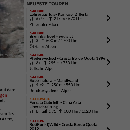
NEUESTE TOUREN
KLETTERN
Lehrerausflug - Karlkopf Zillertal
6+/7-
215 m / 570 Hm
Zillertaler Alpen
KLETTERN
Brunnkarkopf - Südgrat
3
500 m / 1700 Hm
Ötztaler Alpen
KLETTERN
 beim Test 2021
Pfeilerwechsel - Cresta Berdo Quota 1996
8+
295 m / 750 Hm
Julische Alpen
KLETTERN
Supernatural - Mandlwand
9-/9
250 m / 550 Hm
 auf dem
Berchtesgadener Alpen
ngen
KLETTERSTEIG
et.
Ferrata Gabrielli - Cima Asta
Überschreitung
t
B
1-/1
600 Hm / 1620 Hm
esen Test
n Arme,
KLETTERN
Rot(Punkt)Wild - Cresta Berdo Quota
2012