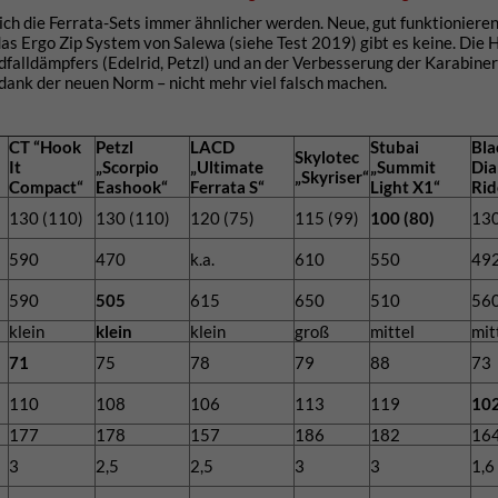
sich die Ferrata-Sets immer ähnlicher werden. Neue, gut funktioniere
as Ergo Zip System von Salewa (siehe Test 2019) gibt es keine. Die H
alldämpfers (Edelrid, Petzl) und an der Verbesserung der Karabiner 
dank der neuen Norm – nicht mehr viel falsch machen.
CT “Hook
Petzl
LACD
Stubai
Bla
Skylotec
It
„Scorpio
„Ultimate
„Summit
Dia
„Skyriser“
Compact“
Eashook“
Ferrata S“
Light X1“
Rid
130 (110)
130 (110)
120 (75)
115 (99)
100 (80)
130
590
470
k.a.
610
550
49
590
505
615
650
510
56
klein
klein
klein
groß
mittel
mit
71
75
78
79
88
73
110
108
106
113
119
10
177
178
157
186
182
16
3
2,5
2,5
3
3
1,6