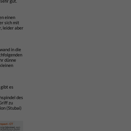
sehr gut.
en einen
r sich mit
, leider aber
wand in die
achfolgenden
ehr dünne
kleinen
gibt es
hspindel des
riff zu
on (Stubai)