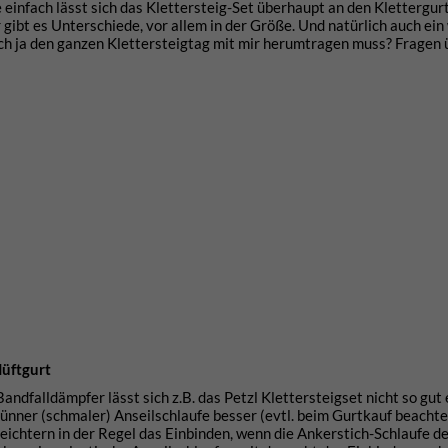
 einfach lässt sich das Klettersteig-Set überhaupt an den Klettergur
ibt es Unterschiede, vor allem in der Größe. Und natürlich auch ein
 ich ja den ganzen Klettersteigtag mit mir herumtragen muss? Fragen
Hüftgurt
andfalldämpfer lässt sich z.B. das Petzl Klettersteigset nicht so gut
ünner (schmaler) Anseilschlaufe besser (evtl. beim Gurtkauf beachte
eichtern in der Regel das Einbinden, wenn die Ankerstich-Schlaufe d