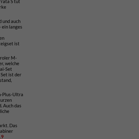
rata S tut
arke
d und auch
 ein langes
nen
eigset ist
iroler M-
er, welche
ai-Set
Set ist der
stand,
-Plus-Ultra
kurzen
d. Auch das
liche
arkt. Das
rabiner
19