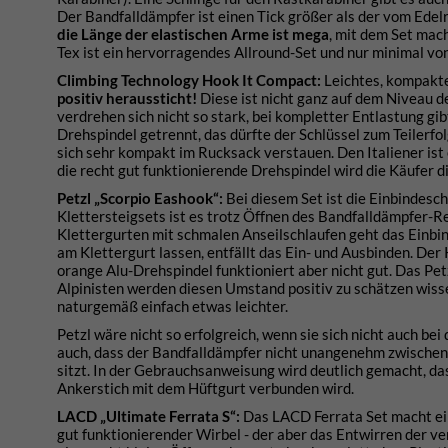
Der Bandfalldämpfer ist einen Tick größer als der vom Edelr
die Länge der elastischen Arme ist mega
, mit dem Set mac
Tex ist ein hervorragendes Allround-Set und nur minimal vo
C
limbing Technology
Hook It Compact:
Leichtes, kompakte
positiv heraussticht!
Diese ist nicht ganz auf dem Niveau d
verdrehen sich nicht so stark, bei kompletter Entlastung g
Drehspindel getrennt, das dürfte der Schlüssel zum Teilerfo
sich sehr kompakt im Rucksack verstauen. Den Italiener ist
die recht gut funktionierende Drehspindel wird die Käufer d
Petzl „Scorpio Eashook“:
Bei diesem Set ist die Einbindesc
Klettersteigsets ist es trotz Öffnen des Bandfalldämpfer-R
Klettergurten mit schmalen Anseilschlaufen geht das Einbind
am Klettergurt lassen, entfällt das Ein- und Ausbinden. Der 
orange Alu-Drehspindel funktioniert aber nicht gut. Das Pet
Alpinisten werden diesen Umstand positiv zu schätzen wisse
naturgemäß einfach etwas leichter.
Petzl wäre nicht so erfolgreich, wenn sie sich nicht auch b
auch, dass der Bandfalldämpfer nicht unangenehm zwischen 
sitzt. In der Gebrauchsanweisung wird deutlich gemacht, das
Ankerstich mit dem Hüftgurt verbunden wird.
LACD „Ultimate Ferrata S“:
Das LACD Ferrata Set macht ein
gut funktionierender Wirbel - der aber das Entwirren der v