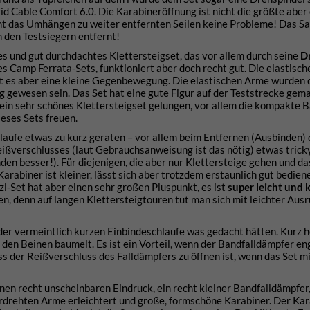
id Cable Comfort 6.0. Die Karabineröffnung ist nicht die größte aber 
ht das Umhängen zu weiter entfernten Seilen keine Probleme! Das S
n den Testsiegern entfernt!
s und gut durchdachtes Klettersteigset, das vor allem durch seine
D
es Camp Ferrata-Sets, funktioniert aber doch recht gut. Die elastisc
ibt es aber eine kleine Gegenbewegung. Die elastischen Arme wurden 
lg gewesen sein. Das Set hat eine gute Figur auf der Teststrecke gema
 ein sehr schönes Klettersteigset gelungen, vor allem die kompakte 
ieses Sets freuen.
hlaufe etwas zu kurz geraten – vor allem beim Entfernen (Ausbinden)
eißverschlusses (laut Gebrauchsanweisung ist das nötig) etwas tricky
en besser!). Für diejenigen, die aber nur Klettersteige gehen und d
Karabiner ist kleiner, lässt sich aber trotzdem erstaunlich gut bedien
zl-Set hat aber einen sehr großen Pluspunkt, es ist
super leicht und
n, denn auf langen Klettersteigtouren tut man sich mit leichter Aus
ei der vermeintlich kurzen Einbindeschlaufe was gedacht hätten. Kurz 
den Beinen baumelt. Es ist ein Vorteil, wenn der Bandfalldämpfer e
s der Reißverschluss des Falldämpfers zu öffnen ist, wenn das Set mi
en recht unscheinbaren Eindruck, ein recht kleiner Bandfalldämpfer,
erdrehten Arme erleichtert und große, formschöne Karabiner. Der Kar