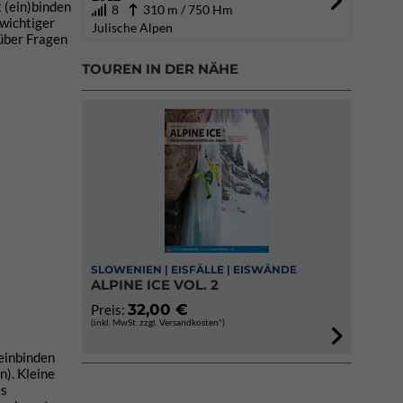
t (ein)binden
8
310 m / 750 Hm
 wichtiger
Julische Alpen
 über Fragen
TOUREN IN DER NÄHE
SLOWENIEN | EISFÄLLE | EISWÄNDE
ALPINE ICE VOL. 2
32,00 €
Preis:
(inkl. MwSt. zzgl. Versandkosten*)
 einbinden
n). Kleine
es