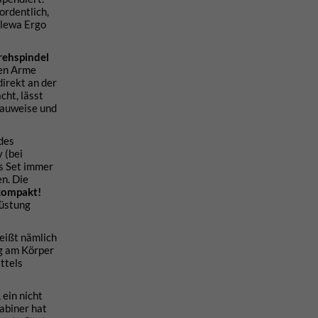
ordentlich,
alewa Ergo
rehspindel
hen Arme
direkt an der
cht, lässt
Bauweise und
 des
 (bei
as Set immer
en. Die
kompakt
!
rüstung
heißt nämlich
ng am Körper
ttels
 ein nicht
abiner hat