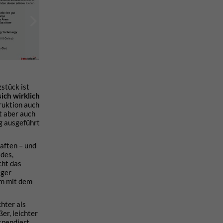
stück ist
ich wirklich
ruktion auch
t aber auch
g ausgeführt
haften – und
ides,
cht das
eger
am mit dem
hter als
er, leichter
spendiert.