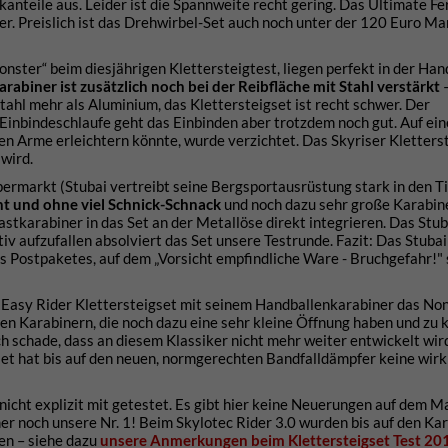
anteile aus. Leider ist die Spannweite recht gering. Das Ultimate Fer
ger. Preislich ist das Drehwirbel-Set auch noch unter der 120 Euro M
nster“ beim diesjährigen Klettersteigtest, liegen perfekt in der Han
arabiner ist zusätzlich noch bei der Reibfläche mit Stahl verstärkt
–
ahl mehr als Aluminium, das Klettersteigset ist recht schwer. Der
Einbindeschlaufe geht das Einbinden aber trotzdem noch gut. Auf ei
 Arme erleichtern könnte, wurde verzichtet. Das Skyriser Kletterst
wird.
ermarkt (Stubai vertreibt seine Bergsportausrüstung stark in den T
ht und ohne viel Schnick-Schnack
und noch dazu sehr große Karabin
astkarabiner in das Set an der Metallöse direkt integrieren. Das Stub
iv aufzufallen absolviert das Set unsere Testrunde. Fazit: Das Stubai 
s Postpaketes, auf dem „Vorsicht empfindliche Ware - Bruchgefahr!" 
 Easy Rider Klettersteigset mit seinem Handballenkarabiner das Non
nen Karabinern, die noch dazu eine sehr kleine Öffnung haben und zu 
h schade, dass an diesem Klassiker nicht mehr weiter entwickelt wir
set hat bis auf den neuen, normgerechten Bandfalldämpfer keine wirk
nicht explizit mit getestet. Es gibt hier keine Neuerungen auf dem M
er noch unsere Nr. 1! Beim Skylotec Rider 3.0 wurden bis auf den Ka
en – siehe dazu
unsere Anmerkungen beim
Klettersteigset Test 20