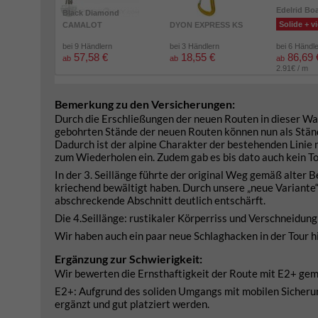
Edelrid Bo
Black Diamond
Solide + vi
CAMALOT
DYON EXPRESS KS
bei 9 Händlern
bei 3 Händlern
bei 6 Händl
57,58 €
18,55 €
86,69 
ab
ab
ab
2.91€ / m
Bemerkung zu den Versicherungen:
Durch die Erschließungen der neuen Routen in dieser Wan
gebohrten Stände der neuen Routen können nun als Stän
Dadurch ist der alpine Charakter der bestehenden Linie 
zum Wiederholen ein. Zudem gab es bis dato auch kein To
In der 3. Seillänge führte der original Weg gemäß alter 
kriechend bewältigt haben. Durch unsere „neue Variante“
abschreckende Abschnitt deutlich entschärft.
Die 4.Seillänge: rustikaler Körperriss und Verschneidung
Wir haben auch ein paar neue Schlaghacken in der Tour h
Ergänzung zur Schwierigkeit:
Wir bewerten die Ernsthaftigkeit der Route mit E2+ gem
E2+: Aufgrund des soliden Umgangs mit mobilen Sicheru
ergänzt und gut platziert werden.