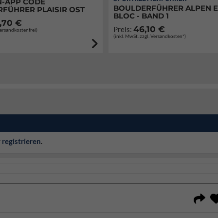
-APP CODE
BOULDERFÜHRER ALPEN 
RFÜHRER PLAISIR OST
BLOC - BAND 1
,70 €
46,10 €
Preis:
Versandkostenfrei)
(inkl. MwSt. zzgl. Versandkosten*)
r
registrieren
.