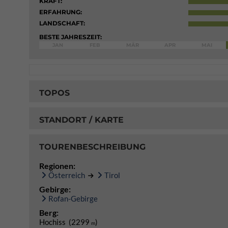
KRAFT:
ERFAHRUNG:
LANDSCHAFT:
BESTE JAHRESZEIT:
JAN
FEB
MÄR
APR
MAI
TOPOS
STANDORT / KARTE
TOURENBESCHREIBUNG
Regionen:
Österreich
Tirol
Gebirge:
Rofan-Gebirge
Berg:
Hochiss (2299
)
m