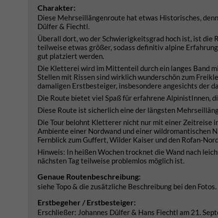
Charakter:
Diese Mehrseillängenroute hat etwas Historisches, denn 
Dülfer & Fiechtl.
Überall dort, wo der Schwierigkeitsgrad hoch ist, ist die
teilweise etwas größer, sodass definitiv alpine Erfahrun
gut platziert werden.
Die Kletterei wird im Mittenteil durch ein langes Band 
Stellen mit Rissen sind wirklich wunderschön zum Freik
damaligen Erstbesteiger, insbesondere angesichts der d
Die Route bietet viel Spaß für erfahrene AlpinistInnen, d
Diese Route ist sicherlich eine der längsten Mehrseillä
Die Tour belohnt Kletterer nicht nur mit einer Zeitreise 
Ambiente einer Nordwand und einer wildromantischen Na
Fernblick zum Guffert, Wilder Kaiser und den Rofan-Nor
Hinweis: In heißen Wochen trocknet die Wand nach leich
nächsten Tag teilweise problemlos möglich ist.
Genaue Routenbeschreibung:
siehe Topo & die zusätzliche Beschreibung bei den Fotos.
Erstbegeher / Erstbesteiger:
Erschließer: Johannes Dülfer & Hans Fiechtl am 21. Se