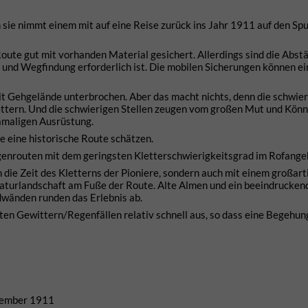
sie nimmt einem mit auf eine Reise zurück ins Jahr 1911 auf den Sp
 Route gut mit vorhanden Material gesichert. Allerdings sind die Abst
g und Wegfindung erforderlich ist. Die mobilen Sicherungen können e
mit Gehgelände unterbrochen. Aber das macht nichts, denn die schwie
lettern. Und die schwierigen Stellen zeugen vom großen Mut und Kön
amaligen Ausrüstung.
ie eine historische Route schätzen.
ngenrouten mit dem geringsten Kletterschwierigkeitsgrad im Rofange
in die Zeit des Kletterns der Pioniere, sondern auch mit einem großar
turlandschaft am Fuße der Route. Alte Almen und ein beeindrucken
dwänden runden das Erlebnis ab.
ten Gewittern/Regenfällen relativ schnell aus, so dass eine Begehu
ptember 1911