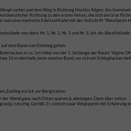
llkopf vorbei und dem Weg in Richtung Hochiss folgen. Am Gamshals
 nordwestlicher Richtung zu den ersten Felsen, die sich am Grat Rich
t man eine markante Edelstahltafel mit der Aufschrift "Abseilpiste H
ilstände von oben: Nr. 1, Nr. 2, Nr. 3 und Nr. 5, d.h. die Abseilstände 
g auf dem Band zum Einstieg gehen.
 Bohrhacken in ca. 5m Höhe von der 1. Seillänge der Route "Alpine DN
etwa 10 m oberhalb, beim zweiten Band, wo sich ein Schlaghacken bef
en Zustieg zurück zur Bergstation.
ter der Wand ganz nach Osten queren & absteigen. Dann über selten
grasig, rutschig, Geröll). Es sind ein paar Wegspuren mit Erfahrung e