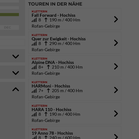
TOUREN IN DER NÄHE
KLETTERN
Fall Forward - Hochiss
8
190 m / 400 Hm
Rofan-Gebirge
DEC
KLETTERN
Quer zur Ewigkeit - Hochiss
8
290 m / 400 Hm
Rofan-Gebirge
KLETTERN
Alpine DNA - Hochiss
8+
210 m / 400 Hm
Rofan-Gebirge
KLETTERN
HARMoni - Hochiss
7+
205 m / 400 Hm
Rofan-Gebirge
KLETTERN
HARA 110 - Hochiss
8
190 m / 400 Hm
Rofan-Gebirge
KLETTERN
19 Anno 78 - Hochiss
8
240 m / 600 Hm