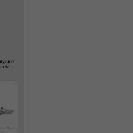
ufgrund
 so dass
i
pio