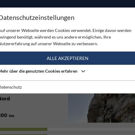
ODUKTE
TOUREN
SERVICE
SHOP
MAGAZINE
Datenschutzeinstellungen
ochiss
Auf unserer Webseite werden Cookies verwendet. Einige davon werden
zwingend benötigt, während es uns andere ermöglichen, Ihre
CHISS
Nutzererfahrung auf unserer Webseite zu verbessern.
(3)
ALLE AKZEPTIEREN
Mehr über die genutzten Cookies erfahren
Mittel
Datenschutz
Nord
1:00
Std.