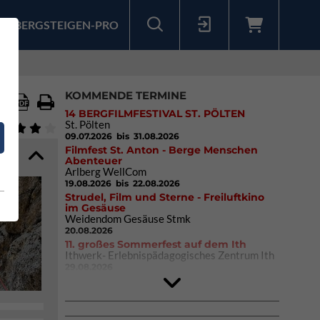
BERGSTEIGEN-PRO
Sollten Sie bereits ein Konto für unsere App haben, können Sie sich mit diesen Daten auch hier anmelden.
KOMMENDE TERMINE
14 BERGFILMFESTIVAL ST. PÖLTEN
St. Pölten
09.07.2026
bis 31.08.2026
Filmfest St. Anton - Berge Menschen
Abenteuer
Arlberg WellCom
19.08.2026
bis 22.08.2026
Strudel, Film und Sterne - Freiluftkino
im Gesäuse
Weidendom Gesäuse Stmk
20.08.2026
11. großes Sommerfest auf dem Ith
Ithwerk- Erlebnispädagogisches Zentrum Ith
29.08.2026
4Blocs KIDS 2026
DAV Kletter- & Boulderzentrum München
Süd (Thalkirchen)
26.09.2026