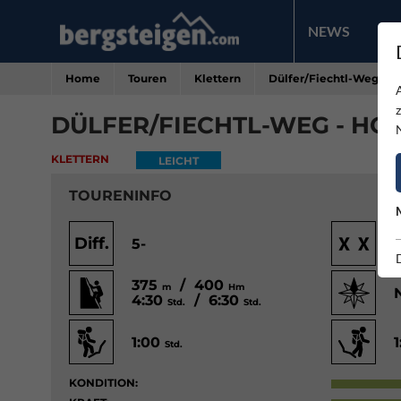
NEWS
PR
Home
Touren
Klettern
Dülfer/Fiechtl-Weg - H
DÜLFER/FIECHTL-WEG - HO
KLETTERN
LEICHT
TOURENINFO
Diff.
5-
375
/ 400
m
Hm
4:30
/ 6:30
Std.
Std.
1:00
Std.
KONDITION: