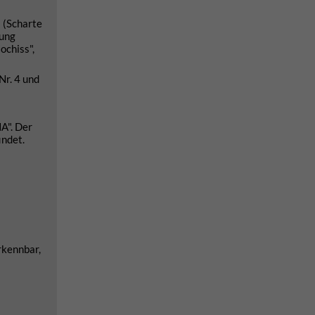
 (Scharte
tung
ochiss",
Nr. 4 und
A". Der
indet.
rkennbar,