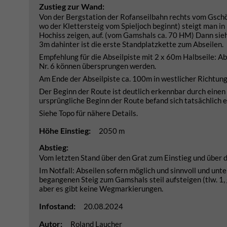
Zustieg zur Wand:
Von der Bergstation der Rofanseilbahn rechts vom Gschö
wo der Klettersteig vom Spieljoch beginnt) steigt man in
Hochiss zeigen, auf. (vom Gamshals ca. 70 HM) Dann sieh
3m dahinter ist die erste Standplatzkette zum Abseilen.
Empfehlung für die Abseilpiste mit 2 x 60m Halbseile: Abse
Nr. 6 können übersprungen werden.
Am Ende der Abseilpiste ca. 100m in westlicher Richtun
Der Beginn der Route ist deutlich erkennbar durch einen
ursprüngliche Beginn der Route befand sich tatsächlich 
Siehe Topo für nähere Details.
Höhe Einstieg:
2050 m
Abstieg:
Vom letzten Stand über den Grat zum Einstieg und über d
Im Notfall: Abseilen sofern möglich und sinnvoll und un
begangenen Steig zum Gamshals steil aufsteigen (tlw. 1, 
aber es gibt keine Wegmarkierungen.
Infostand:
20.08.2024
Autor:
Roland Laucher