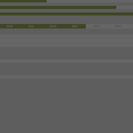
JUN
JUL
AUG
SEP
OKT
NOV