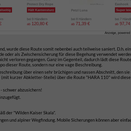
a
Protect Dry Rope
Eashook
elseitig
Hält Kantensturz
Super lei
Petzl Luna
ern
bei 9 Händlern
bei 8 Händlern
bei 7 Händ
€
120,80 €
71,39 €
97,74
ab
ab
ab
Anzeige, powered
d, wurde diese Route somit nebenbei auch teilweise saniert. D.h. ein
de oder als Zwischensicherung für diese Begehung verwendet werde
nicht verloren gegangen. Ganz im Gegenteil, dadurch lädt diese Rout
po dieser Route, sondern nur eine vage Beschreibung.
Beschreibung über einen sehr brüchigen und nassen Abschnitt, den sie
 (mit kurzer Abkletter-Stelle) über die Route "HARA 110" wird diese
 - schwer abzusichern!
inzugefügt.
äß der "Wilden Kaiser Skala".
ngen und alpiner Wegfindung. Mobile Sicherungen können aber einfa