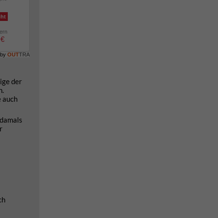
cht
lern
 €
 by
OUT
TRA
ige der
n.
e auch
 damals
r
ch