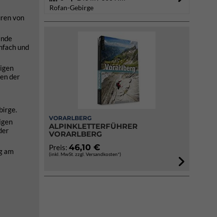
Rofan-Gebirge
uren von
ände
infach und
rigen
nen der
birge.
VORARLBERG
tigen
ALPINKLETTERFÜHRER
der
VORARLBERG
46,10 €
Preis:
ng am
(inkl. MwSt. zzgl. Versandkosten*)